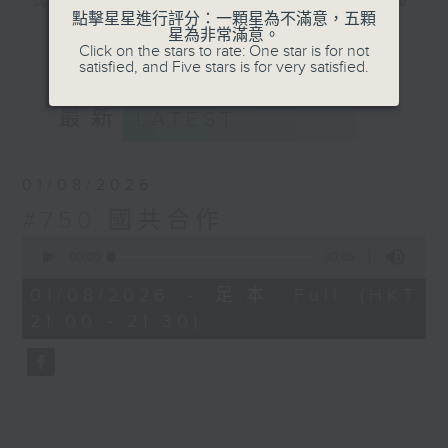
式演繹，讓你認識由軒轅皇帝至中華人民共和
點擊星星進行評分：一顆星為不滿意，五顆
國建國，前後長達五千年中國歷史的輪廓。
星為非常滿意。
更多...
Click on the stars to rate: One star is for not
satisfied, and Five stars is for very satisfied.
#香港電台文教組
最新
LATEST
01/08/2026
#750 國共合作
0
seconds
00:00
30:05
of
30
01/08/2026 - 足本 Full (HKT
minutes,
21:00 - 21:30)
5
seconds