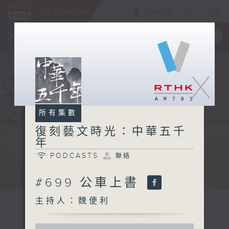
ENG
/
簡
×
全新 RTHK On The Go
取得
一手掌握 RTHK 電台、電視節目
X
所有集數
復刻藝文時光：中華五千
年
PODCASTS
聯絡
#699 公車上書
主持人：魏便利
0