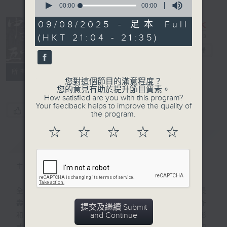
seconds
00:00
00:00
of
0
09/08/2025 - 足本 Full
seconds
(HKT 21:04 - 21:35)
復刻藝文時光：
中華五千年
電台直播
PODCASTS
聯絡
所有集數
您對這個節目的滿意程度？
您的意見有助於提升節目質素。
How satisfied are you with this program?
Your feedback helps to improve the quality of
您喜歡這個節目嗎?
the program.
☆
☆
☆
☆
☆
簡介
GIST
主持人：魏便利
全數九百集的《中華五千年》是香港電台最長
壽的歷史教育節目，1983至2001年間製作
提交及繼續 Submit
and Continue
和首播，由香港電台的廣播藝員，以廣播劇形