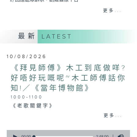
3) 暖流熱線 : 關顧長者心靈需要，透過電話1872312，
更多...
聆聽老友記心聲
最新
LATEST
主持：Harry哥哥、周綺玲、鄧添樂、黎茜姸
10/08/2026
編導：周綺玲、鄧添樂
《拜見師傅》木工到底做咩?
好唔好玩嘅呢~木工師傅話你
監製：梁學曦
知!／《當年博物館》
1000-1100
逢星期一至五，上午十時至下午一時，歡迎你！
《老歌關鍵字》
《今日大件事》
更多...
* 早上十一時十分，香港電台第五台、港台電視31，電
1100-1200
台電視同步直播！
0
《拜見師傅》
seconds
00:00
2:48:00