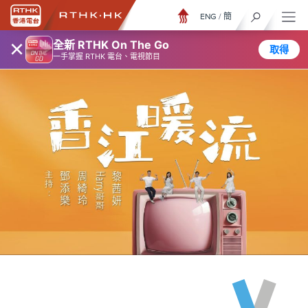
ENG
/
簡
×
全新 RTHK On The Go
取得
一手掌握 RTHK 電台、電視節目