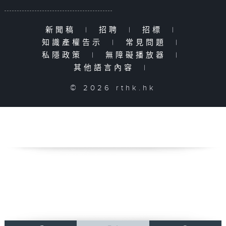
新聞稿
|
招聘
|
招標
|
知識產權告示
|
常見問題
|
私隱政策
|
無障礙播放器
|
其他語言內容
|
© 2026 rthk.hk