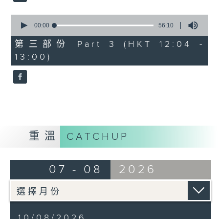
0
seconds
00:00
56:10
of
56
第三部份 Part 3 (HKT 12:04 -
minutes,
13:00)
10
seconds
重溫
CATCHUP
07 - 08
2026
10/08/2026