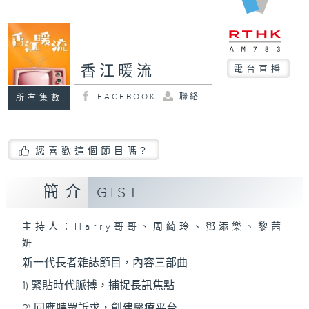
香江暖流
電台直播
FACEBOOK
聯絡
所有集數
您喜歡這個節目嗎?
簡介
GIST
主持人：Harry哥哥、周綺玲、鄧添樂、黎茜
姸
新一代長者雜誌節目，內容三部曲 :
1) 緊貼時代脈搏，捕捉長訊焦點
2) 回應聽眾訴求，創建醫療平台