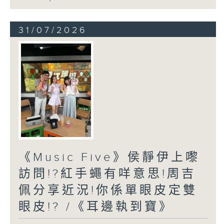
31/07/2026
《Music Five》侯靜伊上嚟
訪問!?紅手蠅有咩意思!周吉
佩分享近況!你係單眼皮定雙
眼皮!? /《耳邊執到寶》