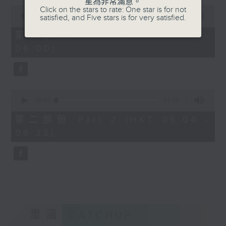
星為非常滿意。
0
Click on the stars to rate: One star is for not
seconds
00:00
56:00
satisfied, and Five stars is for very satisfied.
of
56
第一部份 Part 1 (HKT 05:04 -
minutes,
06:00)
0
seconds
0
seconds
00:00
31:09
of
31
第二部份 Part 2 (HKT 06:04 -
minutes,
06:35)
9
seconds
重溫
CATCHUP