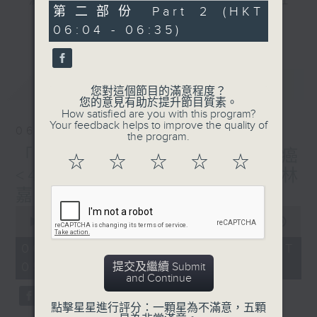
"清晨爽利"節目內容豐富，集保健、生活及社
31
第二部份 Part 2 (HKT
會資訊等元素於一身。主要環節有：「健健康
minutes,
更多...
06:04 - 06:35)
10
康在清晨」 由 專業導師教授不同類型的養
seconds
生運動、保健常識、運動時需要注意的事項
及行山等實用貼士
最新
LATEST
您對這個節目的滿意程度？
您的意見有助於提升節目質素。
How satisfied are you with this program?
Your feedback helps to improve the quality of
06/08/2026
the program.
清晨爽利之齊齊做早操
太極招式示範
「健健康康在清晨」主題: 肺癌
☆
☆
☆
☆
☆
<4> 主講:臨床腫瘤科專科（林
嘉安醫生）
0
seconds
00:00
1:26:59
of
1
06/08/2026 - 足本 Full (HKT
hour,
05:04 - 06:35)
提交及繼續 Submit
26
and Continue
minutes,
59
seconds
點擊星星進行評分：一顆星為不滿意，五顆