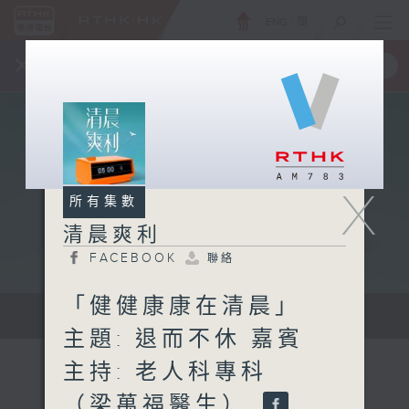
ENG
/
簡
×
全新 RTHK On The Go
取得
一手掌握 RTHK 電台、電視節目
X
所有集數
清晨爽利
FACEBOOK
聯絡
「健健康康在清晨」
保健、生活及社會資訊。
主題: 退而不休 嘉賓
主持: 老人科專科
（梁萬福醫生）