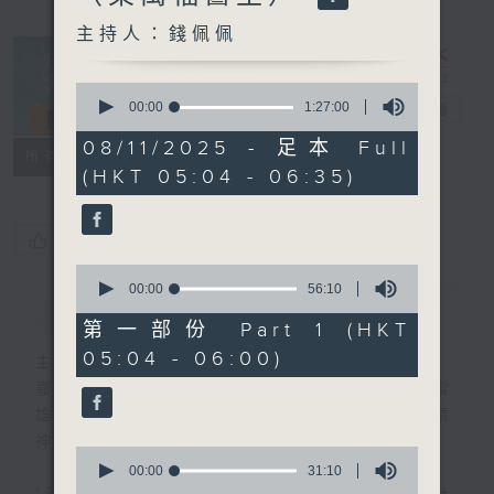
主持人：錢佩佩
0
seconds
00:00
1:27:00
清晨爽利
電台直播
of
1
08/11/2025 - 足本 Full
FACEBOOK
聯絡
所有集數
hour,
(HKT 05:04 - 06:35)
27
minutes,
0
seconds
您喜歡這個節目嗎?
0
seconds
00:00
56:10
簡介
GIST
of
56
第一部份 Part 1 (HKT
minutes,
05:04 - 06:00)
10
主持人：錢佩佩
seconds
嘉賓主持：鍾志光、葉均耀、崔紹漢博士、雷
雄德博士、營養師 林思為 、沈君豪醫生(精
神科)
0
seconds
00:00
31:10
of