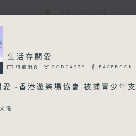
電視
電台
新聞
WEB+
生活存關愛
特備網頁
PODCASTS
FACEBOOK
關愛 -香港遊樂場協會 被捕青少年
文儀
協會新境界社區支援服務計劃