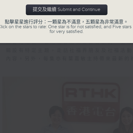
專業人士，以至商界朋友一直獻出力量，把
對不同的問題和挑戰，香港電台及社聯希望
提交及繼續 Submit and Continue
市民接觸更多有關社會福利、社會服務的理
點擊星星進行評分：一顆星為不滿意，五顆星為非常滿意。
可積極求助，節目並會分享關愛的故事，推動
lick on the stars to rate: One star is for not satisfied, and Five stars 
for very satisfied.
由香港電台、香港社會服務聯會合辦的「生
輯設有特定主題，走訪社福界朋友及社福活
內容。另外，每集亦有葉嘉敏主持帶來最新的