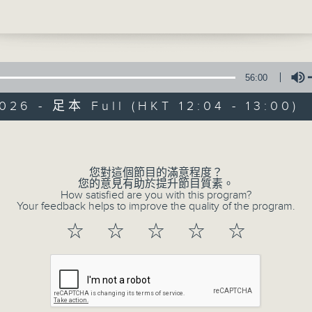
尹潔燕
任 關曉樺
逢星期日, 1200-1300, 一起尋找有溫度的故事
務年青人阿俊
發音無限FUN「互動遊戲令學習更進步」
56:00
026 - 足本 Full (HKT 12:04 - 13:00)
生活存關愛
Volume
特備網頁
PODCASTS
所有集數
您對這個節目的滿意程度？
您的意見有助於提升節目質素。
How satisfied are you with this program?
Your feedback helps to improve the quality of the program.
您喜歡這個節目嗎?
☆
☆
☆
☆
☆
主持人：呂文儀
關愛共融是建構和諧社會的核心價值，多年