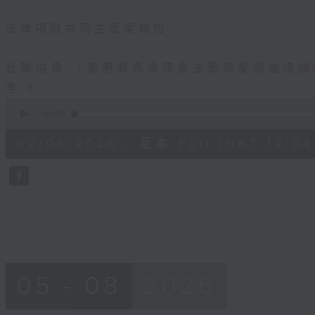
法律項目共同主管梁靖怡
社聯信息:「香港賽馬會院舍主管關愛領袖培
享(3)
0
seconds
00:00
of
56
02/08/2026 - 足本 Full (HKT 12:04 
minutes,
0
seconds
Volume
90%
05 - 08
2026