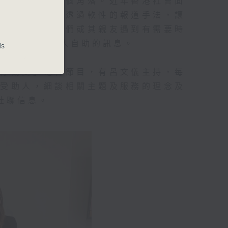
愛心傳到香港每個角落。近年香港社會面
透過跨界力量，透過軟性的報道手法，讓
念及資訊，讓他們或其親友遇到有需要時
和諧共融、助人自助的訊息。
is
活存關愛」電台節目，有呂文儀主持，每
動受助人，細談相關主題及服務的理念及
社聯信息。