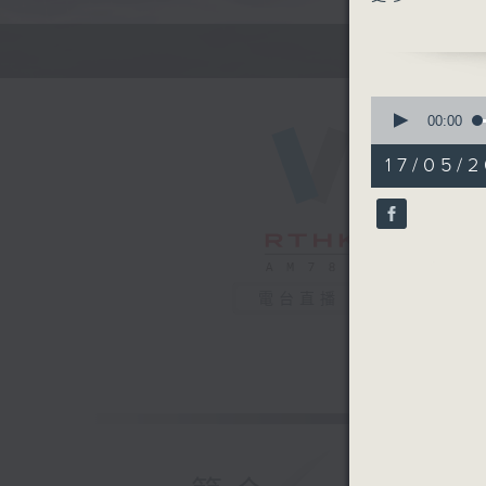
1.隊主任 
2.分隊主
3.接受服
0
社聯信息:
seconds
00:00
of
56
17/05/2
minutes,
0
seconds
90%
電台直播