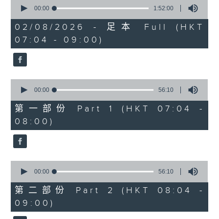
0
seconds
00:00
1:52:00
of
1
02/08/2026 - 足本 Full (HKT
hour,
07:04 - 09:00)
52
minutes,
0
seconds
0
seconds
00:00
56:10
of
56
第一部份 Part 1 (HKT 07:04 -
minutes,
08:00)
10
seconds
0
seconds
00:00
56:10
of
56
第二部份 Part 2 (HKT 08:04 -
minutes,
09:00)
10
seconds