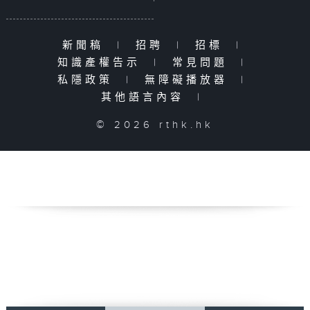
新聞稿
|
招聘
|
招標
|
知識產權告示
|
常見問題
|
私隱政策
|
無障礙播放器
|
其他語言內容
|
© 2026 rthk.hk