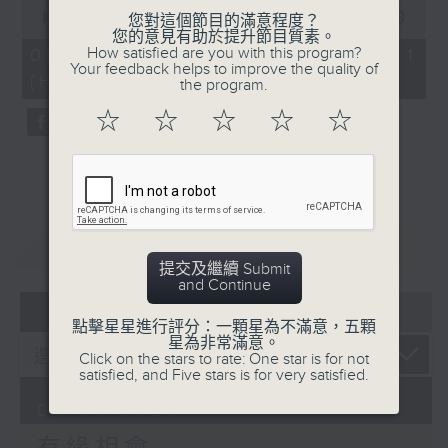
0
seconds
00:00
55:59
您對這個節目的滿意程度？
of
您的意見有助於提升節目質素。
55
How satisfied are you with this program?
09/08/2026 - 第一部份 Part 1
minutes,
Your feedback helps to improve the quality of
(HKT 07:04 - 08:00)
59
the program.
seconds
☆
☆
☆
☆
☆
重溫
CATCHUP
提交及繼續 Submit
and Continue
05 - 08
2026
點擊星星進行評分：一顆星為不滿意，五顆
星為非常滿意。
Click on the stars to rate: One star is for not
satisfied, and Five stars is for very satisfied.
09/08/2026