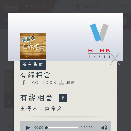
ENG
/
簡
×
全新 RTHK On The Go
取得
一手掌握 RTHK 電台、電視節目
X
所有集數
有緣相會
FACEBOOK
聯絡
有緣相會
電台直播
有緣相會
FACEBOOK
聯絡
所有集數
主持人：黃希文
0
您喜歡這個節目嗎?
seconds
00:00
1:51:59