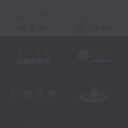
交 通
社 交
聯 絡
公眾回饋