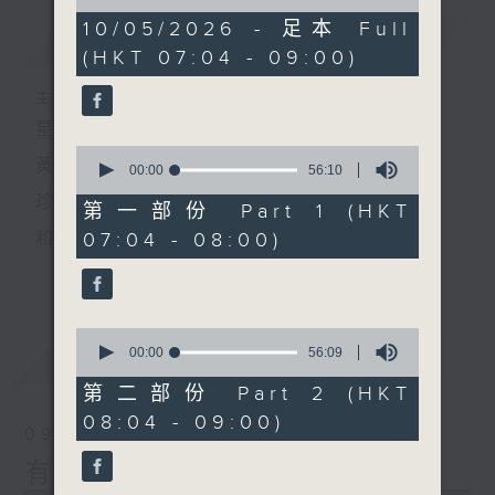
of
1
10/05/2026 - 足本 Full
簡介
GIST
hour,
(HKT 07:04 - 09:00)
51
minutes,
59
主持人：黃希文
seconds
星期日早上七時至九時
0
黃希文
seconds
00:00
56:10
of
珍惜一份
56
第一部份 Part 1 (HKT
minutes,
07:04 - 08:00)
和你相聚的緣分
10
seconds
更多...
以動聽的英文金曲
陪你開始一個悠閒舒暢的星期天
0
seconds
00:00
56:09
最新
LATEST
of
56
第二部份 Part 2 (HKT
minutes,
08:04 - 09:00)
9
09/08/2026
seconds
有緣相會