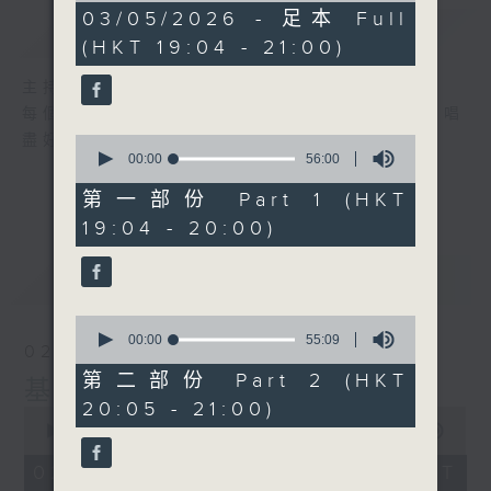
1
03/05/2026 - 足本 Full
簡介
GIST
hour,
(HKT 19:04 - 21:00)
50
minutes,
59
主持人：張偉基
seconds
每個星期日晚上，張偉基和你一起走進K房，唱
盡好歌之餘，也儘情欣賞精彩的音樂創作!
0
seconds
00:00
56:00
of
56
第一部份 Part 1 (HKT
minutes,
19:04 - 20:00)
0
seconds
最新
LATEST
0
seconds
00:00
55:09
02/08/2026
of
55
第二部份 Part 2 (HKT
基哥K歌
minutes,
20:05 - 21:00)
9
0
seconds
seconds
00:00
1:50:59
of
1
02/08/2026 - 足本 Full (HKT
hour,