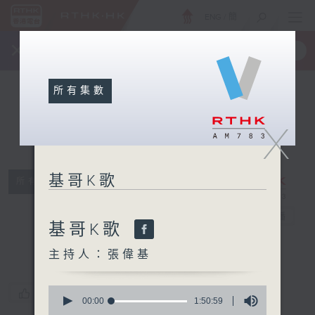
ENG
/
簡
×
全新 RTHK On The Go
取得
一手掌握 RTHK 電台、電視節目
所有集數
X
基哥K歌
所有集數
基哥K歌
電台直播
基哥K歌
主持人：張偉基
0
您喜歡這個節目嗎?
seconds
00:00
1:50:59
of