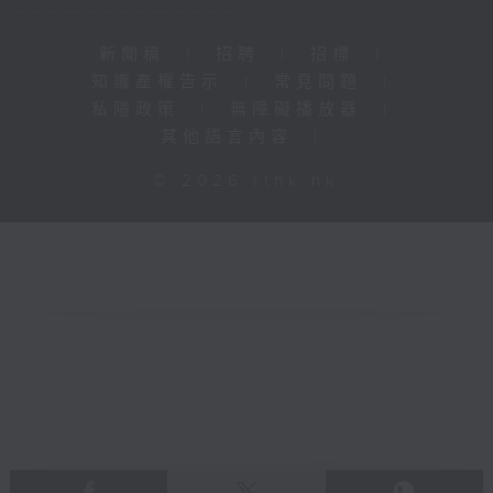
新聞稿
|
招聘
|
招標
|
知識產權告示
|
常見問題
|
私隱政策
|
無障礙播放器
|
其他語言內容
|
© 2026 rthk.hk