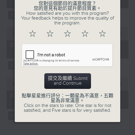
19:04 - 21:00)
50
您對這個節目的滿意程度？
minutes,
您的意見有助於提升節目質素。
59
How satisfied are you with this program?
seconds
Your feedback helps to improve the quality of
the program.
0
☆
☆
☆
☆
☆
seconds
00:00
56:10
of
56
第一部份 Part 1 (HKT 19:04 -
minutes,
20:00)
10
seconds
提交及繼續 Submit
0
and Continue
seconds
00:00
55:09
of
55
第二部份 Part 2 (HKT 20:05 -
點擊星星進行評分：一顆星為不滿意，五顆
minutes,
星為非常滿意。
21:00)
9
Click on the stars to rate: One star is for not
seconds
satisfied, and Five stars is for very satisfied.