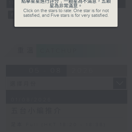
點擊星星進行評分：一顆星為不滿意，五顆
18:20 - 18:38)
59
星為非常滿意。
seconds
Click on the stars to rate: One star is for not
satisfied, and Five stars is for very satisfied.
重溫
CATCHUP
05 - 08
2026
01/08/2026
五台小編推介
足本 Full (HKT 18:20 - 18:38)