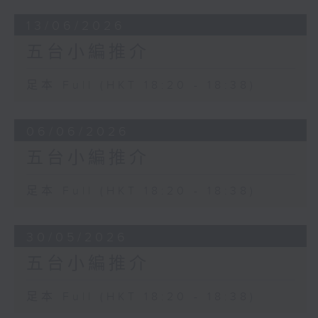
13/06/2026
五台小編推介
足本 Full (HKT 18:20 - 18:38)
06/06/2026
五台小編推介
足本 Full (HKT 18:20 - 18:38)
30/05/2026
五台小編推介
足本 Full (HKT 18:20 - 18:38)