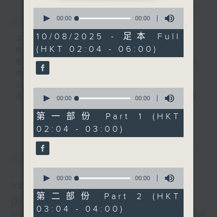
0
簡介
GIST
seconds
00:00
00:00
of
0
10/08/2025 - 足本 Full
主持人：-
seconds
(HKT 02:04 - 06:00)
廣播劇可謂廣播藝術文化的結晶；
由故事情節帶動，配以專業播音員的聲演與音
效，
引領聽眾「閱覽」一本又一本的空中小説。
0
過往，香港電台製作無數的廣播劇，陪伴香港
seconds
00:00
00:00
of
人成長。
更多...
0
第一部份 Part 1 (HKT
從不同年代的廣播劇中，可以窺探當時的社會
seconds
02:04 - 03:00)
民生，見證歷史的變遷。
《周未午夜場》將會播放歷年的經典廣播劇，
最新
LATEST
讓香港電台文化寶庫一一重現！
0
seconds
編導：談月好
00:00
00:00
02/08/2026
of
監製：張璧賢
0
第二部份 Part 2 (HKT
周末午夜場(與第一台聯播)
seconds
03:04 - 04:00)
0