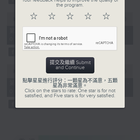
Your feedback helps to improve the quality of
the program.
0
☆
☆
☆
☆
☆
seconds
00:00
56:20
of
56
第三部份 Part 3 (HKT 04:04 -
minutes,
05:00)
20
seconds
提交及繼續 Submit
0
and Continue
seconds
00:00
56:10
of
點擊星星進行評分：一顆星為不滿意，五顆
56
第四部份 Part 4 (HKT 05:04 -
星為非常滿意。
minutes,
Click on the stars to rate: One star is for not
06:00)
10
satisfied, and Five stars is for very satisfied.
seconds