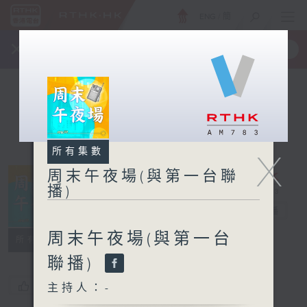
ENG
/
簡
×
全新 RTHK On The Go
取得
一手掌握 RTHK 電台、電視節目
所有集數
X
周末午夜場(與第一台聯
播)
周末午夜場(與
第一台聯播)
電台直播
周末午夜場(與第一台
所有集數
聯播)
您喜歡這個節目嗎?
主持人：-