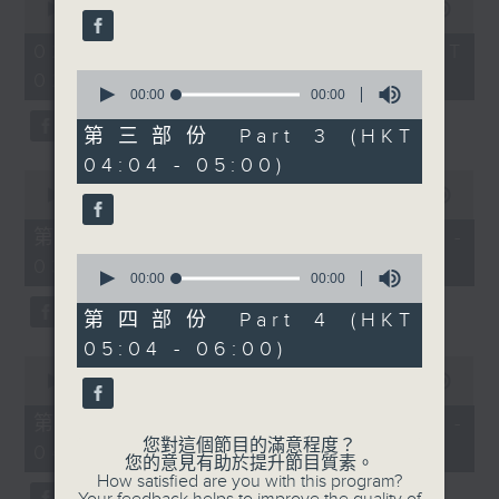
seconds
00:00
3:44:00
of
3
02/08/2026 - 足本 Full (HKT
hours,
0
02:04 - 06:00)
44
seconds
00:00
00:00
minutes,
of
0
0
seconds
第三部份 Part 3 (HKT
seconds
04:04 - 05:00)
0
seconds
00:00
56:10
of
56
第一部份 Part 1 (HKT 02:04 -
minutes,
0
03:00)
10
seconds
00:00
00:00
seconds
of
0
第四部份 Part 4 (HKT
seconds
05:04 - 06:00)
0
seconds
00:00
56:20
of
56
第二部份 Part 2 (HKT 03:04 -
minutes,
您對這個節目的滿意程度？
04:00)
20
您的意見有助於提升節目質素。
seconds
How satisfied are you with this program?