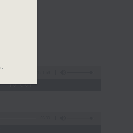
is
1:51:59
 - 10:00)
56:00
)