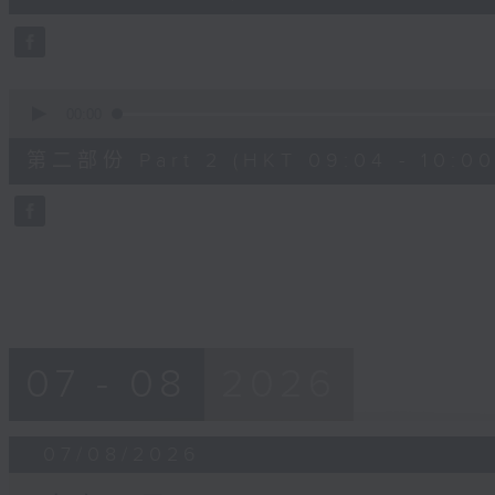
0
seconds
Volume
90%
0
seconds
00:00
of
56
第二部份 Part 2 (HKT 09:04 - 10:00
minutes,
9
seconds
Volume
90%
07 - 08
2026
07/08/2026