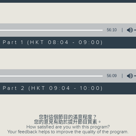
自在早晨 每朝陪你展開輕鬆新一天
Volume
56:10
art 1 (HKT 08:04 - 09:00)
Volume
自在早晨
所有集數
56:09
art 2 (HKT 09:04 - 10:00)
您喜歡這個節目嗎?
Volume
主持人：陳永業
您對這個節目的滿意程度？
您的意見有助於提升節目質素。
「自」夢中甦醒，
How satisfied are you with this program?
Your feedback helps to improve the quality of the program.
「在」音樂中，迎接新的一天，