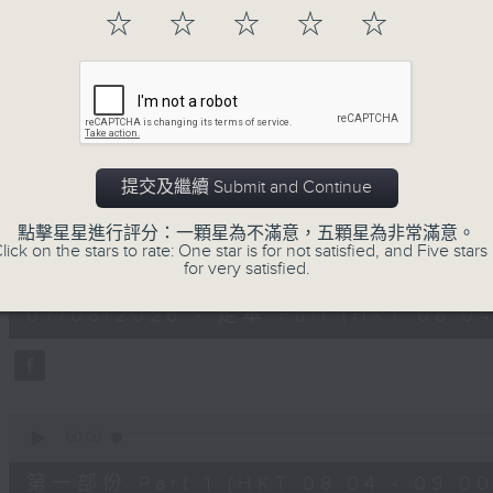
「早」上步履輕盈，
☆
☆
☆
☆
☆
「晨」光伴隨，安定心神。
願你每天有個「自在早晨」。
07/08/2026
提交及繼續 Submit and Continue
自在早晨
點擊星星進行評分：一顆星為不滿意，五顆星為非常滿意。
lick on the stars to rate: One star is for not satisfied, and Five stars 
0
for very satisfied.
seconds
00:00
of
1
07/08/2026 - 足本 Full (HKT 08:04
hour,
51
minutes,
59
seconds
Volume
90%
0
seconds
00:00
of
56
第一部份 Part 1 (HKT 08:04 - 09:00
minutes,