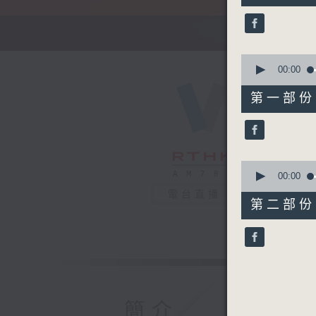
51
minutes,
59
seconds
90%
0
seconds
00:00
of
56
第一部份 P
minutes,
10
seconds
90%
0
seconds
00:00
of
電台直播
56
第二部份 P
minutes,
9
seconds
90%
簡介