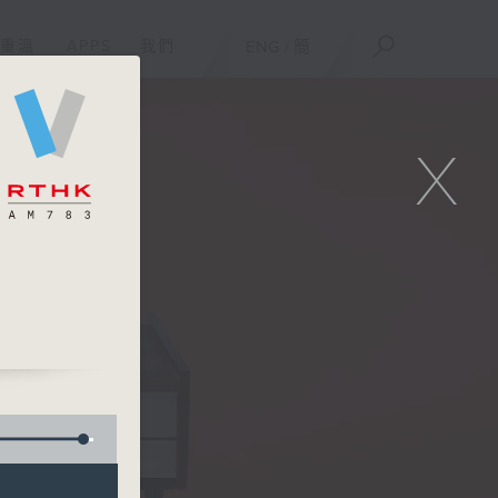
重溫
APPS
我們
ENG
/
簡
X