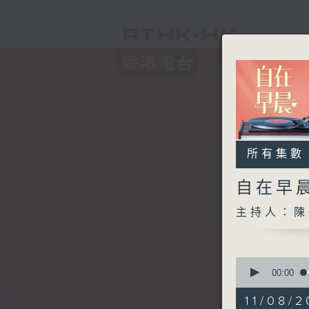
所有集數
自在早
主持人：陳
0
seconds
00:00
of
1
11/08/2
hour,