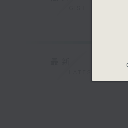
GIST
最新
C
LATEST