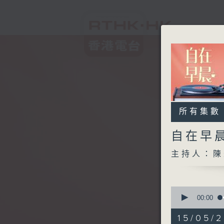
所有集數
自在早
主持人：陳
0
seconds
00:00
of
1
15/05/2
hour,