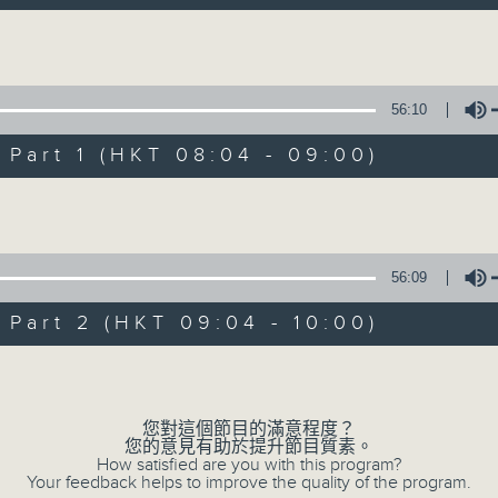
自在早晨 每朝陪你展開輕鬆新一天
Volume
56:10
art 1 (HKT 08:04 - 09:00)
Volume
自在早晨
所有集數
56:09
art 2 (HKT 09:04 - 10:00)
您喜歡這個節目嗎?
Volume
主持人：陳永業
您對這個節目的滿意程度？
您的意見有助於提升節目質素。
「自」夢中甦醒，
How satisfied are you with this program?
Your feedback helps to improve the quality of the program.
「在」音樂中，迎接新的一天，