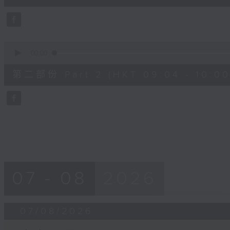
0
seconds
Volume
90%
0
seconds
00:00
of
56
第二部份 Part 2 (HKT 09:04 - 10:00
minutes,
9
seconds
Volume
90%
07 - 08
2026
07/08/2026