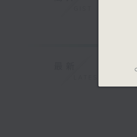
GIST
最新
C
LATEST