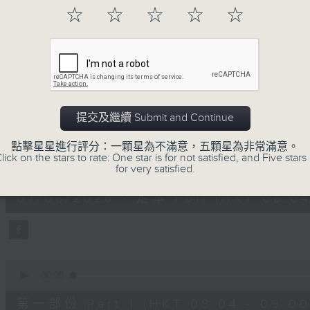
「早」上步履輕盈，
☆
☆
☆
☆
☆
「晨」光伴隨，安定心神。
願你每天有個「自在早晨」。
07/08/2026
提交及繼續 Submit and Continue
自在早晨
點擊星星進行評分：一顆星為不滿意，五顆星為非常滿意。
lick on the stars to rate: One star is for not satisfied, and Five stars 
0
for very satisfied.
seconds
00:00
of
1
07/08/2026 - 足本 Full (HKT 08:04
hour,
51
minutes,
59
seconds
Volume
90%
0
seconds
00:00
of
56
第一部份 Part 1 (HKT 08:04 - 09:00
minutes,