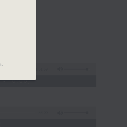
is
1:51:59
 - 10:00)
56:00
)