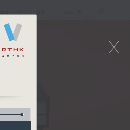
重溫
APPS
我們
ENG
/
簡
X