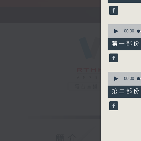
51
minutes,
59
seconds
90%
0
seconds
00:00
of
56
第一部份 P
minutes,
10
seconds
90%
0
seconds
00:00
of
電台直播
56
第二部份 P
minutes,
9
seconds
90%
簡介