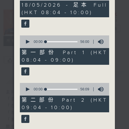
1
18/05/2026 - 足本 Full
hour,
(HKT 08:04 - 10:00)
51
minutes,
59
seconds
自在早晨
電台直播
0
所有集數
seconds
00:00
56:00
of
56
第一部份 Part 1 (HKT
minutes,
08:04 - 09:00)
您喜歡這個節目嗎?
0
seconds
簡介
GIST
0
seconds
00:00
56:09
主持人：陳永業
of
56
「自」夢中甦醒，
第二部份 Part 2 (HKT
minutes,
「在」音樂中，迎接新的一天，
09:04 - 10:00)
9
seconds
「早」上步履輕盈，
「晨」光伴隨，安定心神。
願你每天有個「自在早晨」。