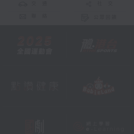
交 通
社 交
聯 絡
公眾回饋