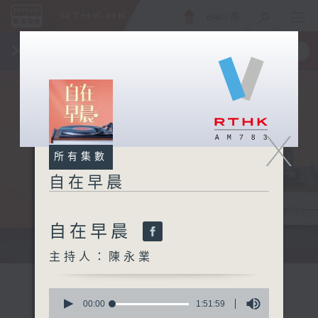
ENG
/
簡
×
全新 RTHK On The Go
取得
一手掌握 RTHK 電台、電視節目
X
所有集數
自在早晨
自在早晨
自在早晨 每朝陪你展開輕鬆新一天
主持人：陳永業
0
seconds
00:00
1:51:59
of