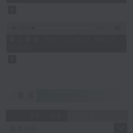
seconds
0
seconds
00:00
56:09
of
56
第二部份 Part 2 (HKT 09:04 -
minutes,
10:00)
9
seconds
重溫
CATCHUP
07 - 08
2026