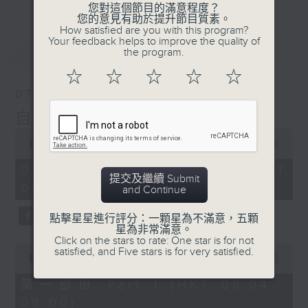
您對這個節目的滿意程度？
您的意見有助於提升節目質素。
How satisfied are you with this program?
Your feedback helps to improve the quality of
最新
LATEST
the program.
☆
☆
☆
☆
☆
07/08/2026
自在早晨
0
seconds
00:00
1:51:59
of
1
07/08/2026 - 足本 Full (HKT
hour,
提交及繼續 Submit
08:04 - 10:00)
51
and Continue
minutes,
59
點擊星星進行評分：一顆星為不滿意，五顆
seconds
星為非常滿意。
Click on the stars to rate: One star is for not
0
satisfied, and Five stars is for very satisfied.
seconds
00:00
56:00
of
56
第一部份 Part 1 (HKT 08:04 -
minutes,
09:00)
0