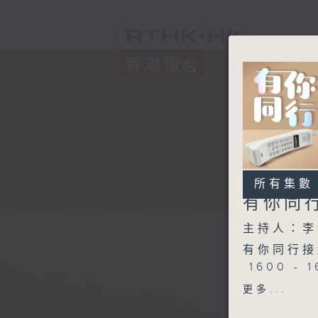
所有集數
有你同
主持人：李
有你同行接
1600 - 1
歲月流情：
更多...
1630 - 