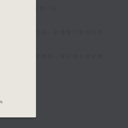
壇前輩巨星的音樂人生。
資訊。
手介紹新音樂作品，助聽眾了解流行音
，呂文儀主持星期四，黃好婷主持星期
is