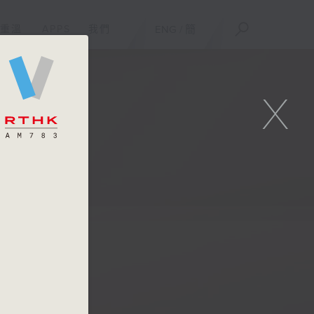
重溫
APPS
我們
ENG
/
簡
X