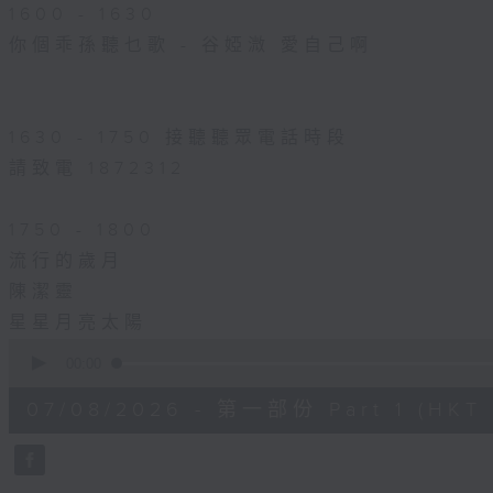
1600 - 1630
你個乖孫聽乜歌 - 谷婭溦 愛自己啊
1630 - 1750 接聽聽眾電話時段
請致電 1872312
1750 - 1800
流行的歲月
陳潔靈
星星月亮太陽
0
seconds
00:00
of
56
07/08/2026 - 第一部份 Part 1 (HKT 1
minutes,
0
seconds
Volume
90%