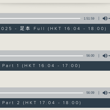
張文康醫生
李仁傑、梁學曦、呂文儀、黃好婷 星期一至五 下
750
話時段
1:51:59
72312
025 - 足本 Full (HKT 16:04 - 18:00)
800
Volume
有你同行
我
56:00
FACEBOOK
聯絡
art 1 (HKT 16:04 - 17:00)
所有集數
Volume
您喜歡這個節目嗎?
56:09
主持人：李仁傑
art 2 (HKT 17:04 - 18:00)
用心挑選經典金曲，細心聆聽你的故事，歡迎致