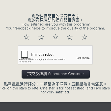
的歲月留聲。
Volume
星期一至五：《流行的歲月經典重現》重溫樂
逢星期三：《有你有健康》有醫生帶給你健康
您對這個節目的滿意程度？
您的意見有助於提升節目質素。
逢星期四：《金句王》既幽默又啜核。
How satisfied are you with this program?
Your feedback helps to improve the quality of the program.
逢星期五：《你個乖孫聽乜歌》邀請新進歌
樂。
☆
☆
☆
☆
☆
李仁傑主持星期一和二，梁學曦主持星期三
五。
提交及繼續 Submit and Continue
07/08/2026
點擊星星進行評分：一顆星為不滿意，五顆星為非常滿意。
lick on the stars to rate: One star is for not satisfied, and Five stars 
for very satisfied.
有你同行
有你同行接綫生 : 嘉勉