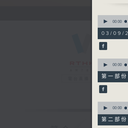
骨科專科 
有你同行 
1700 - 1
0
接聽聽眾電
seconds
00:00
of
請致電 18
1
03/09/2
hour,
51
1750 - 1
minutes,
流行的歲月
59
seconds
林冲
90%
0
只要讓你愛
seconds
00:00
of
56
第一部份 P
minutes,
電台直播
0
seconds
90%
0
seconds
00:00
of
56
第二部份 P
minutes,
9