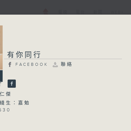
電視
電台
新聞
WEB+
有你同行
聯絡
FACEBOOK
行
仁傑
綫生：嘉勉
630
廣播人系列 - 尹芳玲
1700 有你有健康 - 關節(1)