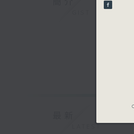
簡介
seconds
90%
GIST
C
最新
LATEST