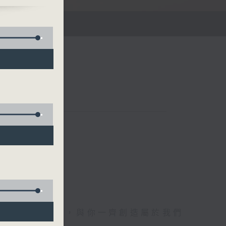
午四時至六時
電1872312，與你一齊創造屬於我們