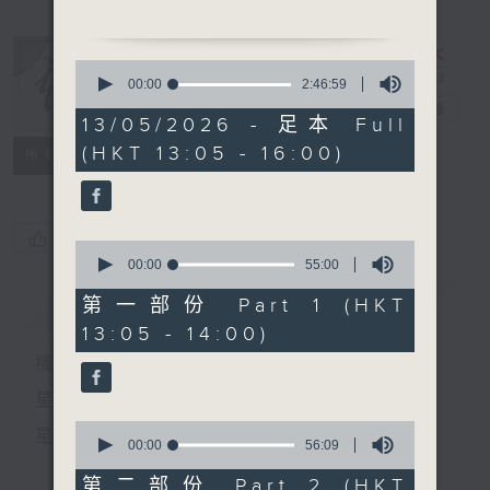
1.「環珮空歸月夜魂」
由 梁漢威、鍾麗蓉主唱
0
seconds
00:00
2:46:59
of
2.「人海孤鴻」
戲曲天地
電台直播
2
13/05/2026 - 足本 Full
由 小明星 主唱
hours,
(HKT 13:05 - 16:00)
46
特備網頁
FACEBOOK
所有集數
minutes,
節目時間：1400-1600
59
seconds
節目名稱：鑼鼓響 想點就點
節目主持：黎曉君、吳立熙
您喜歡這個節目嗎?
0
seconds
00:00
55:00
of
55
簡介
GIST
第一部份 Part 1 (HKT
1. 「紫釵記之劍合釵圓」
minutes,
13:05 - 14:00)
0
由 陳笑風、李寶瑩 主唱
seconds
播 出 時 間 ：
2. 「吾愛吾仇」
星 期 一 至 六：下 午 一 時 至 四 時
由 薛覺先、譚蘭卿 主唱
0
星 期 日：下 午 一 時 至 五 時
seconds
00:00
56:09
of
3. 「紫釵記之花前遇俠」
56
第二部份 Part 2 (HKT