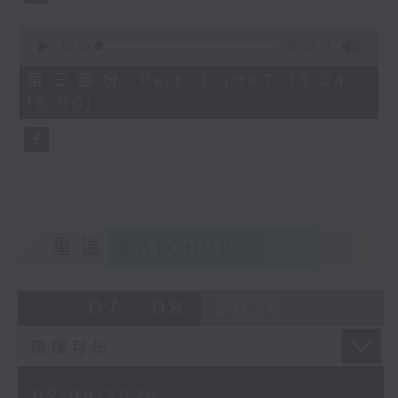
0
seconds
00:00
56:10
of
56
第三部份 Part 3 (HKT 15:04 -
minutes,
16:00)
10
seconds
重溫
CATCHUP
07 - 08
2026
08/08/2026