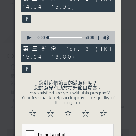
由 梁醒波、白雪仙、任冰
minutes,
主 持 ： 何偉凌、梁之潔、林瑋婷、陳禧瑜、龍玉聲、
14:04 - 15:00)
9
兒 主唱
更多...
seconds
黎曉君、藍煒婷、吳立熙
4. 「元宵夜夜白頭吟」
由 何非凡 主唱
0
最新
《戲曲天地》以播放粵曲、粵劇為主，逢星期一、
LATEST
seconds
00:00
56:09
5. 「一捧雪之審頭」
of
三、五，開放1872312點唱熱線，歡迎聽眾點播粵曲；
由 阮兆輝、尹飛燕、阮德
56
第三部份 Part 3 (HKT
minutes,
鏘 主唱
星期二及星期六的「金裝粵劇」則播放長篇粵劇，精
08/08/2026
15:04 - 16:00)
9
seconds
挑細選各種版本播出，如紅伶的演出版、港台的珍藏
節目內容
及原裝正版等；同時亦製作多元化特輯，訪問梨園、
節目時間：1300-1600
您對這個節目的滿意程度？
節目名稱：金裝粵劇
曲藝及音樂界專業人士，邀請他們參與製作特備節目
您的意見有助於提升節目質素。
節目主持：林瑋婷
How satisfied are you with this program?
及報導本港、國內及海外戲曲界的活動等等，式式俱
Your feedback helps to improve the quality of
「龍鳳爭掛帥(下)」
the program.
備。此外，更提供聽眾與各大紅伶透過電話、現場接
由 李龍、陳好逑、阮兆輝、陳嘉鳴、新劍
☆
☆
☆
☆
☆
更多...
觸及學習的機會，使各戲迷能親自體會紅伶做功的難
郎、廖國森 主唱
度和提高欣賞水平。
粵曲:
0
seconds
00:00
2:47:00