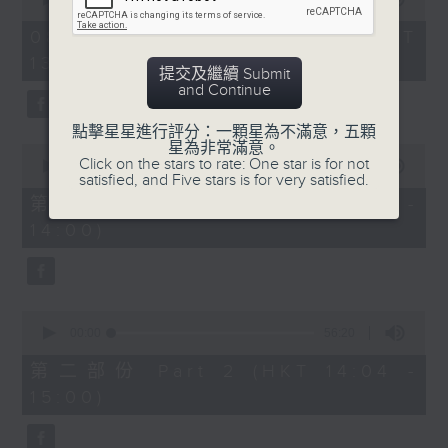
of
「六月雪」
2
08/08/2026 - 足本 Full (HKT
hours,
由 鍾雲山、崔妙芝、梅欣、郭少文 主唱
13:05 - 16:00)
47
提交及繼續 Submit
minutes,
and Continue
0
seconds
點擊星星進行評分：一顆星為不滿意，五顆
星為非常滿意。
0
Click on the stars to rate: One star is for not
seconds
00:00
55:10
satisfied, and Five stars is for very satisfied.
of
55
第一部份 Part 1 (HKT 13:05 -
minutes,
14:00)
10
seconds
0
seconds
00:00
56:20
of
56
第二部份 Part 2 (HKT 14:04 -
minutes,
15:00)
20
seconds