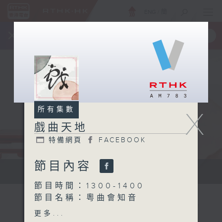
ENG
/
簡
×
全新 RTHK On The Go
取得
一手掌握 RTHK 電台、電視節目
所有集數
X
戲曲天地
特備網頁
FACEBOOK
節目內容
點播粵曲...
節目時間：1300-1400
節目名稱：粵曲會知音
節目主持：黎曉君、吳立熙
更多...