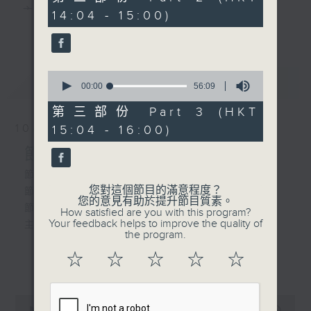
minutes,
主 持 ： 何偉凌、梁之潔、林瑋婷、陳禧瑜、龍玉聲、
14:04 - 15:00)
20
2.「丁山打雁」
更多...
seconds
黎曉君、藍煒婷、吳立熙
由 新劍郎 主唱
0
最新
《戲曲天地》以播放粵曲、粵劇為主，逢星期一、
LATEST
seconds
00:00
56:09
of
三、五，開放1872312點唱熱線，歡迎聽眾點播粵曲；
56
第三部份 Part 3 (HKT
minutes,
星期二及星期六的「金裝粵劇」則播放長篇粵劇，精
10/08/2026
15:04 - 16:00)
9
seconds
挑細選各種版本播出，如紅伶的演出版、港台的珍藏
節目內容
及原裝正版等；同時亦製作多元化特輯，訪問梨園、
節目時間：1300-1335
您對這個節目的滿意程度？
節目名稱：吾知戲班講乜話
曲藝及音樂界專業人士，邀請他們參與製作特備節目
您的意見有助於提升節目質素。
節目主持：黃可柔
How satisfied are you with this program?
及報導本港、國內及海外戲曲界的活動等等，式式俱
Your feedback helps to improve the quality of
主題: 靶子(把子)
the program.
備。此外，更提供聽眾與各大紅伶透過電話、現場接
☆
☆
☆
☆
☆
更多...
觸及學習的機會，使各戲迷能親自體會紅伶做功的難
「楊門女將之探谷」
度和提高欣賞水平。
由 李寶瑩 主唱
0
seconds
00:00
2:47:00