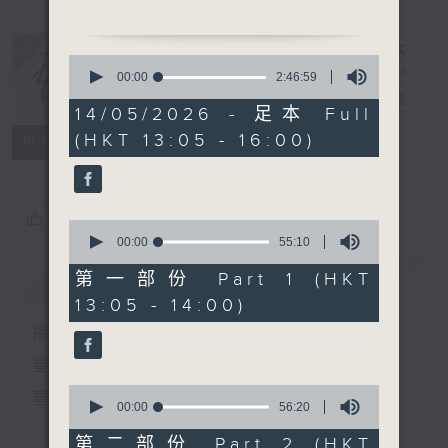
1. 「董小宛」
由 芳艷芬主唱
0
seconds
00:00
2:46:59
of
2.「仙姬送子」
戲曲天地
電台直播
2
14/05/2026 - 足本 Full
由 梁漢威、王超群 主唱
hours,
(HKT 13:05 - 16:00)
46
特備網頁
FACEBOOK
所有集數
minutes,
3.「洛神之夢會」
59
seconds
由 羅家英、李寶瑩 主唱
您喜歡這個節目嗎?
0
4.「夢會太湖」
seconds
00:00
55:10
of
由 吳仟峰、梁少芯主唱
55
簡介
GIST
第一部份 Part 1 (HKT
minutes,
13:05 - 14:00)
10
節目時間：1500-1600
seconds
播 出 時 間 ：
節目名稱：兩代同場說戲台
節目主持：何偉凌、龍玉聲
星 期 一 至 六：下 午 一 時 至 四 時
0
星 期 日：下 午 一 時 至 五 時
1. 「孟姜女尋夫」
seconds
00:00
56:20
of
由 黎駿聲、楊麗紅 主唱
56
第二部份 Part 2 (HKT