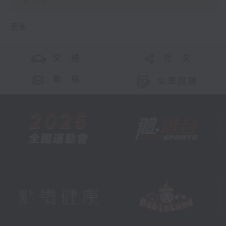
更多 ...
交 通
社 交
聯 絡
公眾回饋