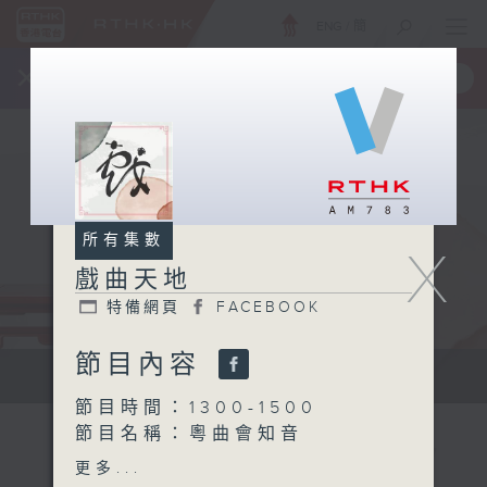
ENG
/
簡
×
全新 RTHK On The Go
取得
一手掌握 RTHK 電台、電視節目
所有集數
X
戲曲天地
特備網頁
FACEBOOK
節目內容
點播粵曲...
節目時間：1300-1500
節目名稱：粵曲會知音
節目主持：何偉凌、龍玉聲
更多...