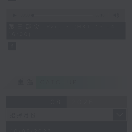
0
seconds
00:00
56:10
3. 「宋徽宗與李師師之詞禍」
of
56
由 林錦堂、謝曉瑩 主唱
第三部份 Part 3 (HKT 15:04 -
minutes,
16:00)
10
seconds
4. 「蝴蝶夫人」
由 劉善初、白鳳瑛 主唱
重溫
CATCHUP
08
2026
10/08/2026