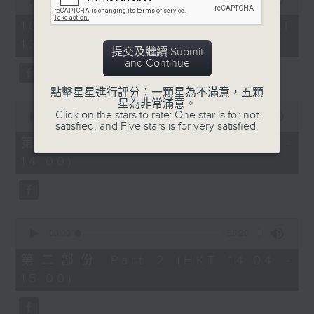
of
節目時間：1335-1400
2
10/08/2026 - 足本 Full (HKT
節目名稱：粵曲會知音
hours,
13:05 - 16:00)
47
節目主持：梁之潔
提交及繼續 Submit
minutes,
and Continue
0
seconds
「蘇小妹三難新郎」
點擊星星進行評分：一顆星為不滿意，五顆
由 陳笑風、李鳳 主唱
星為非常滿意。
0
Click on the stars to rate: One star is for not
seconds
00:00
55:10
satisfied, and Five stars is for very satisfied.
of
55
第一部份 Part 1 (HKT 13:05 -
節目時間：1400-1600
minutes,
14:00)
10
節目名稱：鑼鼓響 想點就點
seconds
節目主持：梁之潔
1. 「游龍戲鳳」
0
seconds
00:00
56:20
由 任劍輝、紅線女 主唱
of
56
第二部份 Part 2 (HKT 14:04 -
minutes,
15:00)
20
2. 「子見南子」
seconds
由 阮兆輝、鄧美玲 主唱