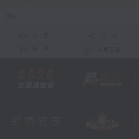
更多 ...
交 通
社 交
聯 絡
公眾回饋