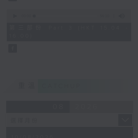
0
seconds
00:00
56:10
3. 「宋徽宗與李師師之詞禍」
of
56
由 林錦堂、謝曉瑩 主唱
第三部份 Part 3 (HKT 15:04 -
minutes,
16:00)
10
seconds
4. 「蝴蝶夫人」
由 劉善初、白鳳瑛 主唱
重溫
CATCHUP
08
2026
10/08/2026