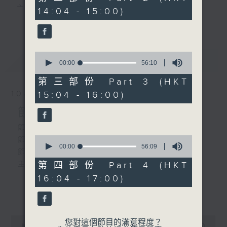
minutes,
主 持 ： 何偉凌、梁之潔、林瑋婷、陳禧瑜、龍玉聲、
14:04 - 15:00)
9
更多...
seconds
黎曉君、藍煒婷、吳立熙
1.「二堂放子」
由 白駒榮、郎筠玉 主唱
0
最新
《戲曲天地》以播放粵曲、粵劇為主，逢星期一、
LATEST
seconds
00:00
56:10
of
三、五，開放1872312點唱熱線，歡迎聽眾點播粵曲；
56
第三部份 Part 3 (HKT
minutes,
2. 「正德戲鳳」
星期二及星期六的「金裝粵劇」則播放長篇粵劇，精
10/08/2026
15:04 - 16:00)
10
由 李龍、李鳳、陳志雄
seconds
挑細選各種版本播出，如紅伶的演出版、港台的珍藏
節目內容
主唱
及原裝正版等；同時亦製作多元化特輯，訪問梨園、
節目時間：1300-1335
0
節目名稱：吾知戲班講乜話
曲藝及音樂界專業人士，邀請他們參與製作特備節目
seconds
00:00
56:09
節目主持：黃可柔
of
及報導本港、國內及海外戲曲界的活動等等，式式俱
3.「芙蓉神」
56
主題: 靶子(把子)
第四部份 Part 4 (HKT
minutes,
由 陳寶珠、李寶瑩主唱
備。此外，更提供聽眾與各大紅伶透過電話、現場接
16:04 - 17:00)
9
seconds
更多...
觸及學習的機會，使各戲迷能親自體會紅伶做功的難
「楊門女將之探谷」
度和提高欣賞水平。
由 李寶瑩 主唱
0
4.「搜書院之書院訴情」
您對這個節目的滿意程度？
seconds
00:00
2:47:00