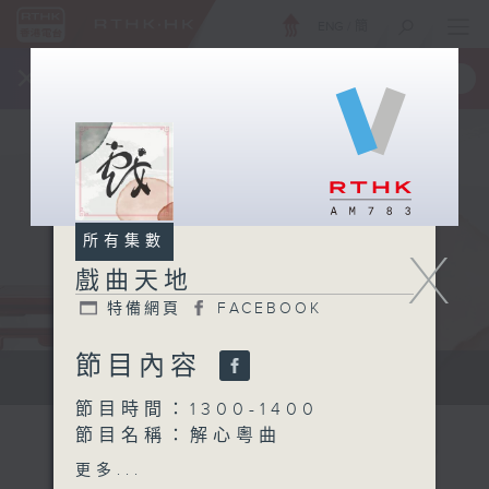
ENG
/
簡
×
全新 RTHK On The Go
取得
一手掌握 RTHK 電台、電視節目
所有集數
X
戲曲天地
特備網頁
FACEBOOK
節目內容
點播粵曲...
節目時間：1300-1400
節目名稱：解心粵曲
節目主持：藍煒婷
更多...