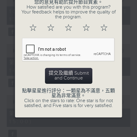
您的意見有助於提升節目質素。
由 文千歲、鍾麗蓉 主唱
of
節目時間：1335-1400
How satisfied are you with this program?
2
10/08/2026 - 足本 Full (HKT
Your feedback helps to improve the quality of
節目名稱：粵曲會知音
hours,
the program.
13:05 - 16:00)
47
節目主持：梁之潔
minutes,
☆
☆
☆
☆
☆
0
5.「再世紅梅記之折梅巧遇」
seconds
「蘇小妹三難新郎」
由 龍劍笙、梅雪詩 主唱
由 陳笑風、李鳳 主唱
0
seconds
00:00
55:10
of
55
第一部份 Part 1 (HKT 13:05 -
節目時間：1400-1600
minutes,
14:00)
10
節目名稱：鑼鼓響 想點就點
提交及繼續 Submit
seconds
and Continue
節目主持：梁之潔
點擊星星進行評分：一顆星為不滿意，五顆
星為非常滿意。
1. 「游龍戲鳳」
0
Click on the stars to rate: One star is for not
seconds
00:00
56:20
由 任劍輝、紅線女 主唱
satisfied, and Five stars is for very satisfied.
of
56
第二部份 Part 2 (HKT 14:04 -
minutes,
15:00)
20
2. 「子見南子」
seconds
由 阮兆輝、鄧美玲 主唱