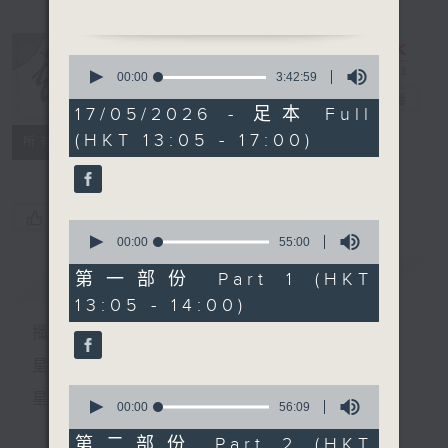
0
1.「月下琴挑」
seconds
00:00
3:42:59
of
由 劉鳳、梁碧玉 主唱
戲曲天地
電台直播
3
17/05/2026 - 足本 Full
hours,
(HKT 13:05 - 17:00)
42
特備網頁
FACEBOOK
所有集數
minutes,
2. 「家」
59
seconds
由 任劍輝、白雪仙 主唱
您喜歡這個節目嗎?
0
seconds
00:00
55:00
of
55
簡介
GIST
第一部份 Part 1 (HKT
3. 「花落春歸去」
minutes,
13:05 - 14:00)
0
由 鍾雲山主唱
seconds
播 出 時 間 ：
星 期 一 至 六：下 午 一 時 至 四 時
節目時間：1400-1700
0
星 期 日：下 午 一 時 至 五 時
節目名稱：粵曲會知音
seconds
00:00
56:09
of
節目主持：藍煒婷
56
第二部份 Part 2 (HKT