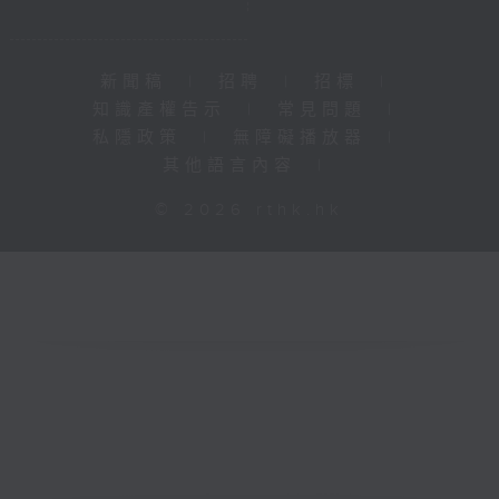
新聞稿
|
招聘
|
招標
|
知識產權告示
|
常見問題
|
私隱政策
|
無障礙播放器
|
其他語言內容
|
© 2026 rthk.hk