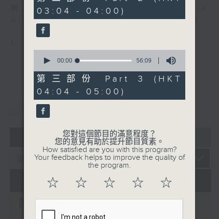
由 羅家英、李寶瑩 主唱
minutes,
網上直播完畢稍後提供節目重溫。 Archive
03:04 - 04:00)
9
seconds
will be available after live webcast
1
0
seconds
00:00
56:09
of
56
第三部份 Part 3 (HKT
minutes,
04:04 - 05:00)
9
seconds
重溫
CATCHUP
您對這個節目的滿意程度？
07 - 08
2026
您的意見有助於提升節目質素。
How satisfied are you with this program?
Your feedback helps to improve the quality of
the program.
☆
☆
☆
☆
☆
07/08/2026
節目內容