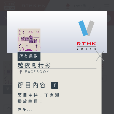
ENG
/
簡
×
全新 RTHK On The Go
取得
一手掌握 RTHK 電台、電視節目
X
所有集數
越夜粵精彩
FACEBOOK
越夜粵精彩
電台直播
節目內容
FACEBOOK
所有集數
節目主持：丁家湘
播放曲目：
1. 「梁天來告御狀」
您喜歡這個節目嗎?
更多...
由 梁漢威 主唱