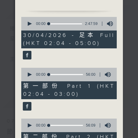
簡介
GIST
2. 「玉蜻蜓之庵堂驚變、庵
0
堂會母」
seconds
00:00
2:47:59
播 出 時 間 ：
of
由 尹飛燕、阮德鏘、卓歐
2
30/04/2026 - 足本 Full
靜美 主唱
hours,
星 期 一 至 六 ： 凌 晨 二 時 至 五 時
(HKT 02:04 - 05:00)
47
minutes,
3. 「痴鳳狂龍（選段)」
59
seconds
由 麥炳榮、鳳凰女、梁醒
主 持 ： 丁家湘、李偉圖、黃可柔、林司敏
波、任冰兒、劉月峰、賽麒
0
麟 主唱
seconds
00:00
56:00
更多...
香港電台第五台由2014年7月28日凌晨二時開始，推出
of
56
第一部份 Part 1 (HKT
4. 「桃花扇」
minutes,
每週6天，逢星期一至六凌晨二時至五時的粵曲節目，
02:04 - 03:00)
0
由 黃千歲、芳艷芬 主唱
seconds
最新
務求令每一個晚上越夜「粤」精彩。
LATEST
5. 「血淚染遺容」
由 梁瑛、李慧 主唱
0
07/08/2026
seconds
00:00
56:09
of
節目內容
6. 「春燈羽扇恨」
56
第二部份 Part 2 (HKT