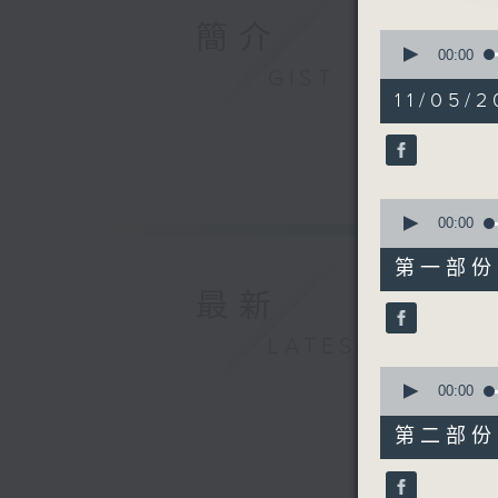
由 文千
簡介
0
seconds
00:00
of
GIST
3. 「趙
2
11/05/2
由 龍貫
hours,
48
minutes,
4. 「悼冰
0
seconds
由 張月
90%
0
seconds
00:00
5. 「平貴
of
56
由 梁耀
第一部份 P
minutes,
10
最新
seconds
6. 「胡
90%
LATEST
由 新馬
0
seconds
00:00
of
56
第二部份 P
minutes,
20
seconds