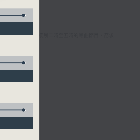
週6天，逢星期一至六凌晨二時至五時的粵曲節目，務求