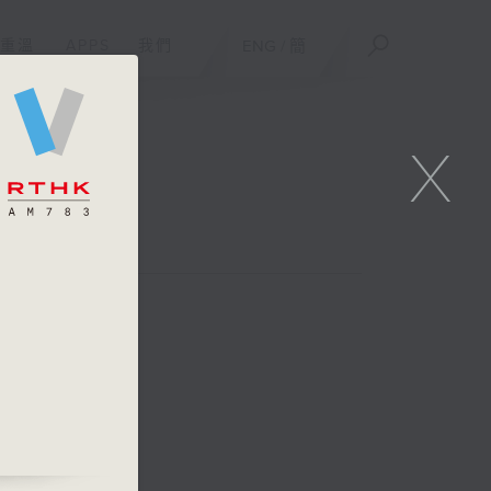
重溫
APPS
我們
ENG
/
簡
X