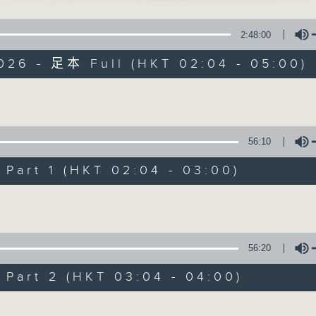
星 期 一 至 六 ： 凌 晨 二 時 至 五 時
歲、李寶瑩 主唱
2:48:00
主 持 ： 丁家湘、李偉圖、黃可柔、林司敏
五娘千里尋夫」
026 - 足本 Full (HKT 02:04 - 05:00)
天、甄秀儀 主唱
香港電台第五台由2014年7月28日凌晨二時開始，推出每
令每一個晚上越夜「粤」精彩。
娘」
Volume
兒 主唱
56:10
試妻」
07/08/2026
安、黎佩儀 主唱
art 1 (HKT 02:04 - 03:00)
節目內容
Volume
不歸之別妻」
節目主持：黃可柔
師曾、曾慧 主唱
播放曲目：
1. 「西廂記之賴柬」
56:20
由 白慶賢、王戈丹、梅芬 主唱
art 2 (HKT 03:04 - 04:00)
Volume
2. 「賣春愁」