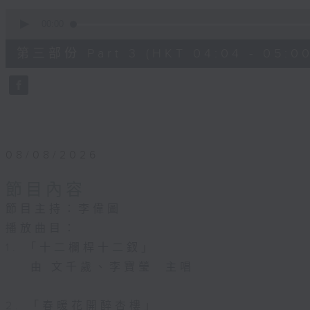
0
seconds
00:00
of
56
第三部份 Part 3 (HKT 04:04 - 05:00
minutes,
10
seconds
Volume
90%
08/08/2026
節目內容
節目主持：李偉圖
播放曲目：
1. 「十二欄桿十二釵」
由 文千歲、李寶瑩 主唱
2. 「春暖花開醉杏樓」