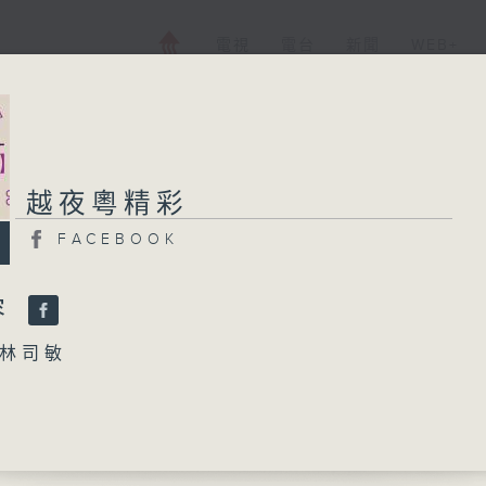
電視
電台
新聞
WEB+
越夜粵精彩
越夜粵精彩
FACEBOOK
FACEBOOK
所有集數
容
林司敏
您喜歡這個節目嗎?
母橋之禪房情淚」
威、陳慧思 主唱
播 出 時 間 ：
認母」