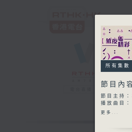
所有集數
節目內
電台直播
節目主持：
播放曲目：
1. 「順
更多...
由 梁漢
2. 「庵堂