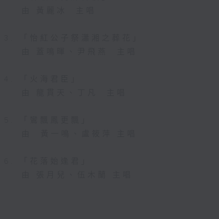
由 黃麗冰 主唱
3. 「怡紅公子祭瀟湘之葬花」
由 蓋鳴暉、尹飛燕 主唱
4. 「火海君臣」
由 龍貫天、丁凡 主唱
5. 「鸞飄鳳更飄」
由 黃一鳴、盧筱萍 主唱
6. 「花落始逢君」
由 張月兒、伍木蘭 主唱