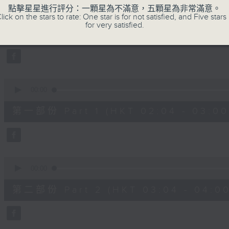
0
點擊星星進行評分：一顆星為不滿意，五顆星為非常滿意。
seconds
00:00
lick on the stars to rate: One star is for not satisfied, and Five stars 
of
for very satisfied.
2
07/08/2026 - 足本 Full (HKT 02:04
hours,
48
minutes,
0
seconds
Volume
90%
0
seconds
00:00
of
56
第一部份 Part 1 (HKT 02:04 - 03:00
minutes,
10
seconds
Volume
90%
0
seconds
00:00
of
56
第二部份 Part 2 (HKT 03:04 - 04:00
minutes,
19
seconds
Volume
90%