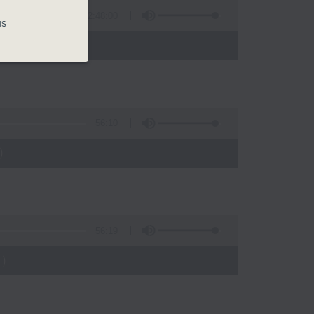
2:48:00
is
 - 05:00)
56:10
)
56:19
)