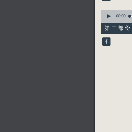
90%
0
seconds
00:00
of
56
第三部份 P
minutes,
10
seconds
90%