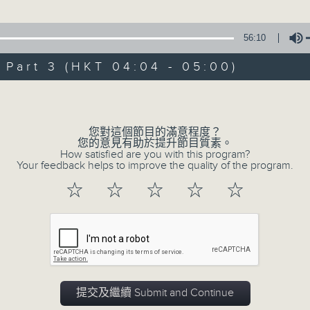
由 白楊 主唱
56:10
3. 「風流大俠」
art 3 (HKT 04:04 - 05:00)
由 靳永棠、梁玉卿 主唱
Volume
4. 「人隔萬重山」
由 張惠芳、胡美倫 主唱
您對這個節目的滿意程度？
您的意見有助於提升節目質素。
How satisfied are you with this program?
5. 「橫財就手」
Your feedback helps to improve the quality of the program.
由 何大傻、小飛紅 主唱
☆
☆
☆
☆
☆
6. 「花木蘭之柳營步月」
由 梁耀安、何萍 主唱
7. 「腸斷大江東」
提交及繼續 Submit and Continue
由 劉鳳 主唱