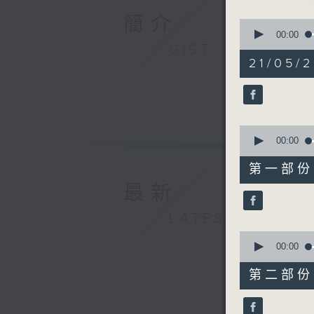
由 羅家
簡介
0
seconds
00:00
of
GIST
3. 「紅
2
21/05/
由 任劍
hours,
47
minutes,
4. 「碧血
59
seconds
由 王超
90%
0
seconds
00:00
5. 「統台
of
56
由 張月
第一部份 P
minutes,
0
最新
seconds
6. 「賣
90%
LATEST
由 彭熾
0
seconds
00:00
7. 「幽夢
of
由 黎駿
56
第二部份 P
minutes,
10
seconds