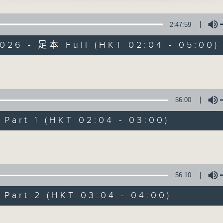
星 期 一 至 六 ： 凌 晨 二 時 至 五 時
寶、曾慧 主唱
2:47:59
主 持 ： 丁家湘、李偉圖、黃可柔、林司敏
杏未出牆」
2026 - 足本 Full (HKT 02:04 - 05:00)
輝、白雪仙 主唱
香港電台第五台由2014年7月28日凌晨二時開始，推出每
令每一個晚上越夜「粤」精彩。
恩仇」
Volume
群、雷桂開 主唱
56:00
老官」
06/08/2026
兒 主唱
art 1 (HKT 02:04 - 03:00)
節目內容
Volume
油郎情暖花魁」
節目主持：丁家湘
權、林佩珍 主唱
播放曲目：
1. 「唐伯虎追舟」
56:10
小軒窗」
由 新馬師曾、南紅 主唱
聲、呂陳慧貞 主唱
art 2 (HKT 03:04 - 04:00)
Volume
2. 「光緒皇夜祭珍妃之私探」