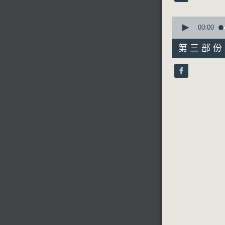
90%
0
seconds
00:00
of
56
第三部份 P
minutes,
9
seconds
90%