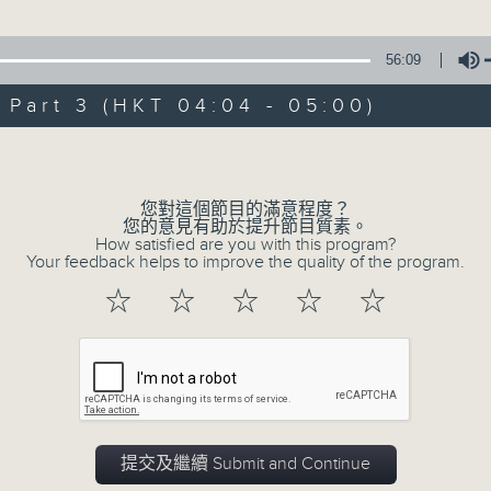
由 文千歲、梁少芯、李艷冰、白鳳英、賽麒
56:09
3. 「情牽四大美人之西施劫後情」
art 3 (HKT 04:04 - 05:00)
由 黎駿聲、張美峯 主唱
Volume
4. 「鬼才倫文敘之賣菜逢艷婢、退婚結良緣
由 鄧碧雲、李香琴 主唱
您對這個節目的滿意程度？
您的意見有助於提升節目質素。
How satisfied are you with this program?
5. 「金葉菊之夢會梅花澗」
Your feedback helps to improve the quality of the program.
由 龍貫天、李鳳 主唱
☆
☆
☆
☆
☆
0
seconds
00:00
of
2
06/08/2026 - 足本 Full (HKT 02:04
hours,
47
minutes,
59
seconds
Volume
提交及繼續 Submit and Continue
90%
0