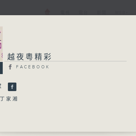
電視
電台
新聞
WEB+
越夜粵精彩
越夜粵精彩
FACEBOOK
FACEBOOK
所有集數
容
丁家湘
您喜歡這個節目嗎?
萬軍中趙子龍」
榮、鳳凰女 主唱
播 出 時 間 ：
十朋會妻」