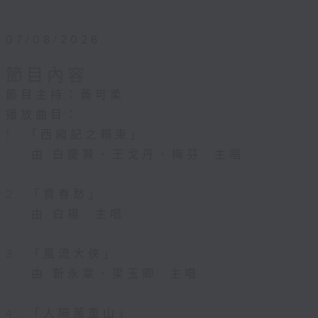
07/08/2026
節目內容
節目主持：黃可柔
播放曲目：
1. 「西廂記之賴柬」
由 白慶賢、王戈丹、梅芬 主唱
2. 「賣春愁」
由 白楊 主唱
3. 「風流大俠」
由 靳永棠、梁玉卿 主唱
4. 「人隔萬重山」