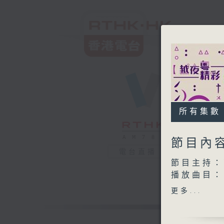
所有集數
節目內
電台直播
節目主持：
播放曲目：
1. 「百
更多...
由 麥炳
2. 「王