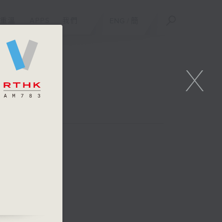
重溫
APPS
我們
ENG
/
簡
X