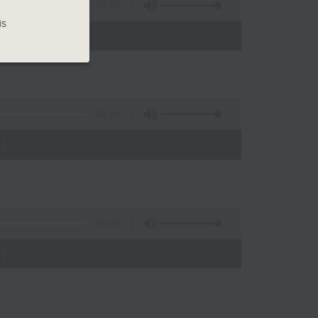
56:10
is
)
56:19
)
56:09
)