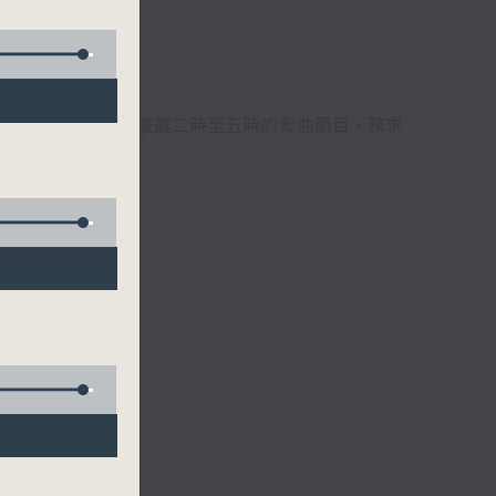
週6天，逢星期一至六凌晨二時至五時的粵曲節目，務求