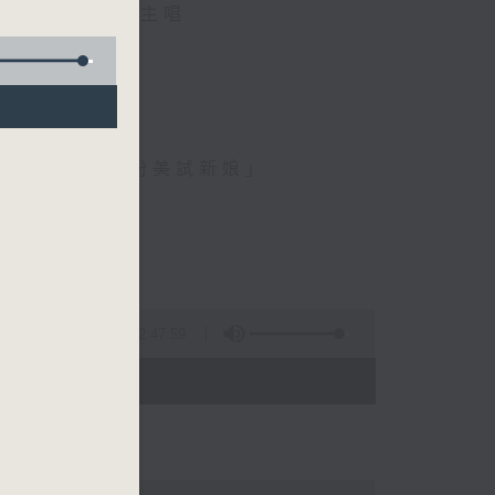
麟、伍卓忠 主唱
、金馬玉堂客、扮美試新娘」
2:47:59
 - 05:00)