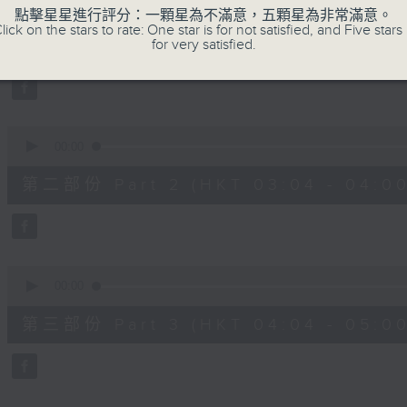
seconds
00:00
點擊星星進行評分：一顆星為不滿意，五顆星為非常滿意。
of
lick on the stars to rate: One star is for not satisfied, and Five stars 
56
第一部份 Part 1 (HKT 02:04 - 03:00
for very satisfied.
minutes,
10
seconds
Volume
90%
0
seconds
00:00
of
56
第二部份 Part 2 (HKT 03:04 - 04:00
minutes,
19
seconds
Volume
90%
0
seconds
00:00
of
56
第三部份 Part 3 (HKT 04:04 - 05:00
minutes,
9
seconds
Volume
90%