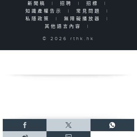
新聞稿
|
招聘
|
招標
|
知識產權告示
|
常見問題
|
私隱政策
|
無障礙播放器
|
其他語言內容
|
© 2026 rthk.hk