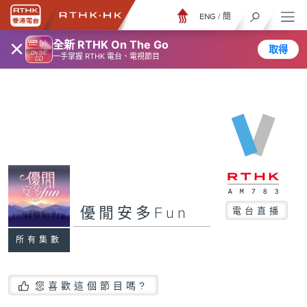
ENG
/
簡
×
全新 RTHK On The Go
取得
一手掌握 RTHK 電台、電視節目
優閒安多Fun
電台直播
所有集數
您喜歡這個節目嗎?