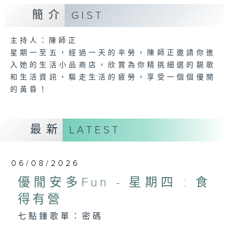
簡介
GIST
主持人：陳師正
星期一至五，經過一天的辛勞，陳師正邀請你進
入她的生活小品商店，欣賞為你精挑細選的靚歌
和生活資訊，驅走生活的疲勞，享受一個個優閒
的黃昏！
最新
LATEST
06/08/2026
優閒安多Fun - 星期四 : 食
得有營
七點鐘歌單：密碼