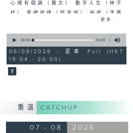
心裡有個謎（羅文） 數字人生（林子
祥） 風裡密碼（郭富城） 秘密（李蕙
更多...
敏） 秘密（張震嶽） 無間道（劉德華、
梁朝偉） 彌敦道（洪卓立）
0
seconds
00:00
56:00
食得有型：原型食物(2)
of
56
06/08/2026 - 足本 Full (HKT
minutes,
19:04 - 20:00)
0
seconds
重溫
CATCHUP
07 - 08
2026