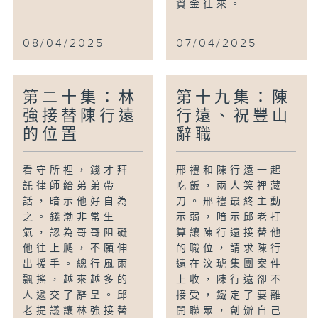
資金往來。
08/04/2025
07/04/2025
第二十集：林
第十九集：陳
強接替陳行遠
行遠、祝豐山
的位置
辭職
看守所裡，錢才拜
邢禮和陳行遠一起
託律師給弟弟帶
吃飯，兩人笑裡藏
話，暗示他好自為
刀。邢禮最終主動
之。錢渤非常生
示弱，暗示邱老打
氣，認為哥哥阻礙
算讓陳行遠接替他
他往上爬，不願伸
的職位，請求陳行
出援手。總行風雨
遠在汶琥集團案件
飄搖，越來越多的
上收，陳行遠卻不
人遞交了辭呈。邱
接受，鐵定了要離
老提議讓林強接替
開聯眾，創辦自己