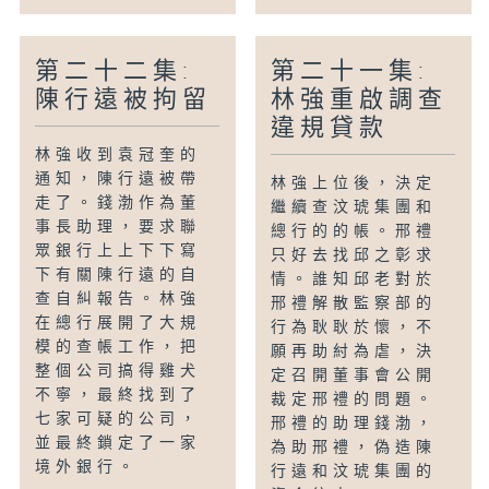
第二十二集:
第二十一集:
陳行遠被拘留
林強重啟調查
違規貸款
林強收到袁冠奎的
通知，陳行遠被帶
林強上位後，決定
走了。錢渤作為董
繼續查汶琥集團和
事長助理，要求聯
總行的的帳。邢禮
眾銀行上上下下寫
只好去找邱之彰求
下有關陳行遠的自
情。誰知邱老對於
查自糾報告。林強
邢禮解散監察部的
在總行展開了大規
行為耿耿於懷，不
模的查帳工作，把
願再助紂為虐，決
整個公司搞得雞犬
定召開董事會公開
不寧，最終找到了
裁定邢禮的問題。
七家可疑的公司，
邢禮的助理錢渤，
並最終鎖定了一家
為助邢禮，偽造陳
境外銀行。
行遠和汶琥集團的