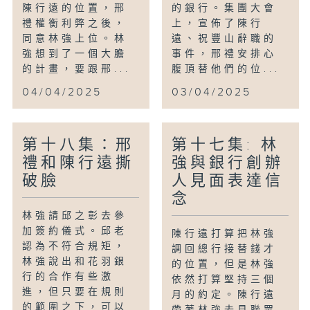
陳行遠的位置，邢
的銀行。集團大會
禮權衡利弊之後，
上，宣佈了陳行
同意林強上位。林
遠、祝豐山辭職的
強想到了一個大膽
事件，邢禮安排心
的計畫，要跟邢...
腹頂替他們的位...
04/04/2025
03/04/2025
第十八集：邢
第十七集: 林
禮和陳行遠撕
強與銀行創辦
破臉
人見面表達信
念
林強請邱之彰去參
加簽約儀式。邱老
陳行遠打算把林強
認為不符合規矩，
調回總行接替錢才
林強說出和花羽銀
的位置，但是林強
行的合作有些激
依然打算堅持三個
進，但只要在規則
月的約定。陳行遠
的範圍之下，可以
帶著林強去見聯眾