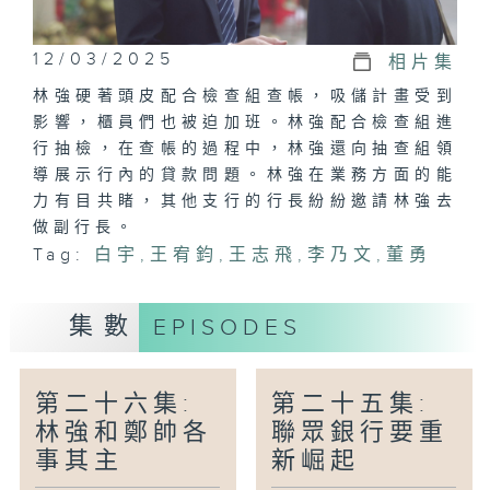
12/03/2025
相片集
林強硬著頭皮配合檢查組查帳，吸儲計畫受到
影響，櫃員們也被迫加班。林強配合檢查組進
行抽檢，在查帳的過程中，林強還向抽查組領
導展示行內的貸款問題。林強在業務方面的能
力有目共睹，其他支行的行長紛紛邀請林強去
做副行長。
Tag:
白宇
,
王宥​​鈞
,
王志飛
,
李乃文
,
董勇
集數
EPISODES
第二十六集:
第二十五集:
林強和鄭帥各
聯眾銀行要重
事其主
新崛起