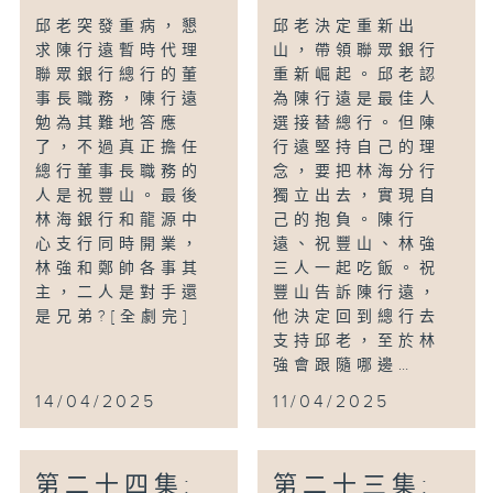
邱老突發重病，懇
邱老決定重新出
求陳行遠暫時代理
山，帶領聯眾銀行
聯眾銀行總行的董
重新崛起。邱老認
事長職務，陳行遠
為陳行遠是最佳人
勉為其難地答應
選接替總行。但陳
了，不過真正擔任
行遠堅持自己的理
總行董事長職務的
念，要把林海分行
人是祝豐山。最後
獨立出去，實現自
林海銀行和龍源中
己的抱負。陳行
心支行同時開業，
遠、祝豐山、林強
林強和鄭帥各事其
三人一起吃飯。祝
主，二人是對手還
豐山告訴陳行遠，
是兄弟?[全劇完]
他決定回到總行去
支持邱老，至於林
強會跟隨哪邊…
14/04/2025
11/04/2025
第二十四集:
第二十三集: