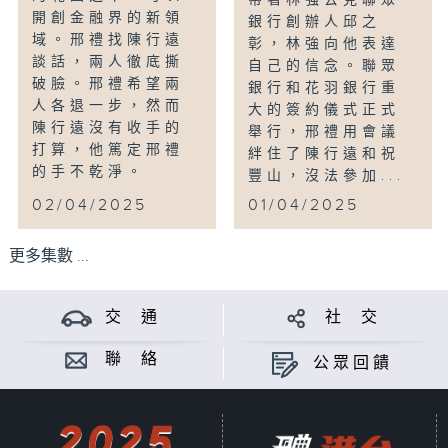
開創金融界的新領
銀行創辦人邱之
域。邢禮找陳行遠
彰，林強向他表達
談話，兩人徹底撕
自己的信念。聯眾
破臉。邢禮希望兩
銀行和花羽銀行重
人各退一步，然而
大的簽約儀式正式
陳行遠沒有收手的
舉行，邢禮用會議
打算，他篤定邢禮
絆住了陳行遠和祝
的手不乾淨。
豐山，沒法參加...
02/04/2025
01/04/2025
更多集數 ...
交 通
社 交
聯 絡
公眾回饋