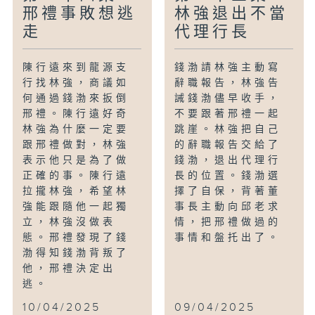
邢禮事敗想逃
林強退出不當
走
代理行長
陳行遠來到龍源支
錢渤請林強主動寫
行找林強，商議如
辭職報告，林強告
何通過錢渤來扳倒
誡錢渤儘早收手，
邢禮。陳行遠好奇
不要跟著邢禮一起
林強為什麼一定要
跳崖。林強把自己
跟邢禮做對，林強
的辭職報告交給了
表示他只是為了做
錢渤，退出代理行
正確的事。陳行遠
長的位置。錢渤選
拉攏林強，希望林
擇了自保，背著董
強能跟隨他一起獨
事長主動向邱老求
立，林強沒做表
情，把邢禮做過的
態。邢禮發現了錢
事情和盤托出了。
渤得知錢渤背叛了
他，邢禮決定出
逃。
10/04/2025
09/04/2025