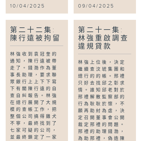
10/04/2025
09/04/2025
第二十二集:
第二十一集:
陳行遠被拘留
林強重啟調查
違規貸款
林強收到袁冠奎的
通知，陳行遠被帶
林強上位後，決定
走了。錢渤作為董
繼續查汶琥集團和
事長助理，要求聯
總行的的帳。邢禮
眾銀行上上下下寫
只好去找邱之彰求
下有關陳行遠的自
情。誰知邱老對於
查自糾報告。林強
邢禮解散監察部的
在總行展開了大規
行為耿耿於懷，不
模的查帳工作，把
願再助紂為虐，決
整個公司搞得雞犬
定召開董事會公開
不寧，最終找到了
裁定邢禮的問題。
七家可疑的公司，
邢禮的助理錢渤，
並最終鎖定了一家
為助邢禮，偽造陳