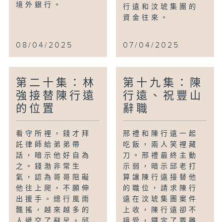
境外銀行。
行遠和汶琥集團的
資金往來。
08/04/2025
07/04/2025
第二十集：林
第十九集：陳
強接替陳行遠
行遠、祝豐山
的位置
辭職
看守所裡，錢才拜
邢禮和陳行遠一起
託律師給弟弟帶
吃飯，兩人笑裡藏
話，暗示他好自為
刀。邢禮最終主動
之。錢渤非常生
示弱，暗示邱老打
氣，認為哥哥阻礙
算讓陳行遠接替他
他往上爬，不願伸
的職位，請求陳行
出援手。總行風雨
遠在汶琥集團案件
飄搖，越來越多的
上收，陳行遠卻不
人遞交了辭呈。邱
接受，鐵定了要離