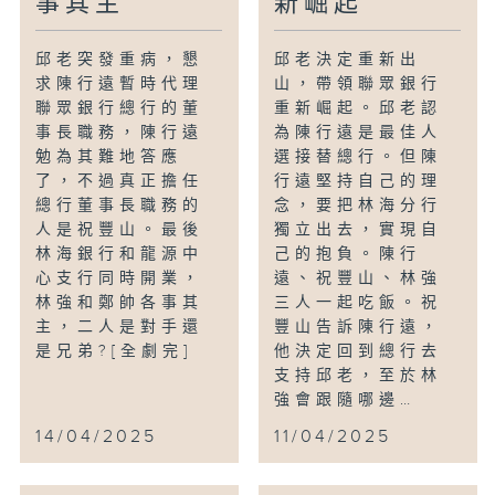
事其主
新崛起
邱老突發重病，懇
邱老決定重新出
求陳行遠暫時代理
山，帶領聯眾銀行
聯眾銀行總行的董
重新崛起。邱老認
事長職務，陳行遠
為陳行遠是最佳人
勉為其難地答應
選接替總行。但陳
了，不過真正擔任
行遠堅持自己的理
總行董事長職務的
念，要把林海分行
人是祝豐山。最後
獨立出去，實現自
林海銀行和龍源中
己的抱負。陳行
心支行同時開業，
遠、祝豐山、林強
林強和鄭帥各事其
三人一起吃飯。祝
主，二人是對手還
豐山告訴陳行遠，
是兄弟?[全劇完]
他決定回到總行去
支持邱老，至於林
強會跟隨哪邊…
14/04/2025
11/04/2025