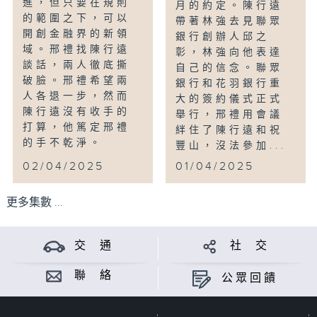
進，但只要在規則
月的約定。陳行遠
的範圍之下，可以
帶著林強去見聯眾
開創金融界的新領
銀行創辦人邱之
域。邢禮找陳行遠
彰，林強向他表達
談話，兩人徹底撕
自己的信念。聯眾
破臉。邢禮希望兩
銀行和花羽銀行重
人各退一步，然而
大的簽約儀式正式
陳行遠沒有收手的
舉行，邢禮用會議
打算，他篤定邢禮
絆住了陳行遠和祝
的手不乾淨。
豐山，沒法參加...
02/04/2025
01/04/2025
更多集數 ...
交 通
社 交
聯 絡
公眾回饋