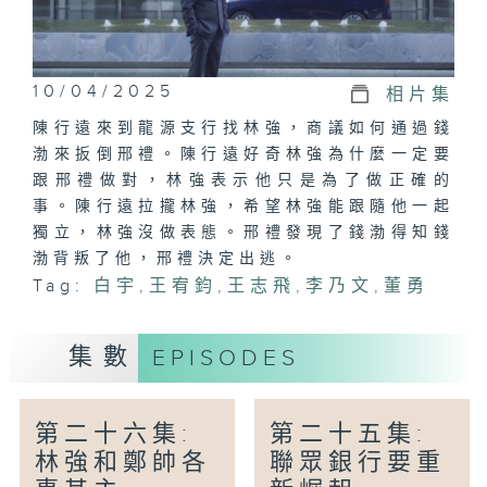
10/04/2025
相片集
陳行遠來到龍源支行找林強，商議如何通過錢
渤來扳倒邢禮。陳行遠好奇林強為什麼一定要
跟邢禮做對，林強表示他只是為了做正確的
事。陳行遠拉攏林強，希望林強能跟隨他一起
獨立，林強沒做表態。邢禮發現了錢渤得知錢
渤背叛了他，邢禮決定出逃。
Tag:
白宇
,
王宥​​鈞
,
王志飛
,
李乃文
,
董勇
集數
EPISODES
第二十六集:
第二十五集:
林強和鄭帥各
聯眾銀行要重