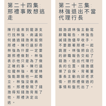
第二十四集:
第二十三集:
邢禮事敗想逃
林強退出不當
走
代理行長
陳行遠來到龍源支
錢渤請林強主動寫
行找林強，商議如
辭職報告，林強告
何通過錢渤來扳倒
誡錢渤儘早收手，
邢禮。陳行遠好奇
不要跟著邢禮一起
林強為什麼一定要
跳崖。林強把自己
跟邢禮做對，林強
的辭職報告交給了
表示他只是為了做
錢渤，退出代理行
正確的事。陳行遠
長的位置。錢渤選
拉攏林強，希望林
擇了自保，背著董
強能跟隨他一起獨
事長主動向邱老求
立，林強沒做表
情，把邢禮做過的
態。邢禮發現了錢
事情和盤托出了。
渤得知錢渤背叛了
他，邢禮決定出
逃。