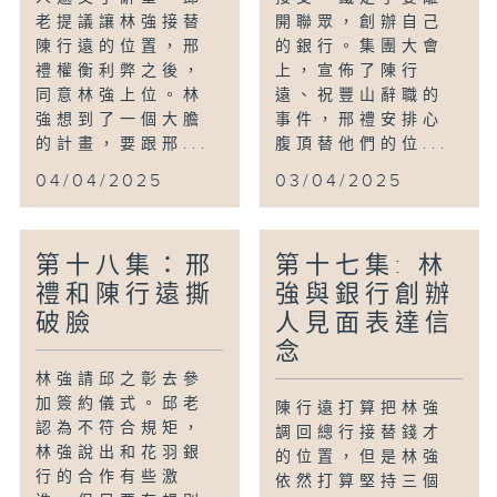
老提議讓林強接替
開聯眾，創辦自己
陳行遠的位置，邢
的銀行。集團大會
禮權衡利弊之後，
上，宣佈了陳行
同意林強上位。林
遠、祝豐山辭職的
強想到了一個大膽
事件，邢禮安排心
的計畫，要跟邢...
腹頂替他們的位...
04/04/2025
03/04/2025
第十八集：邢
第十七集: 林
禮和陳行遠撕
強與銀行創辦
破臉
人見面表達信
念
林強請邱之彰去參
加簽約儀式。邱老
陳行遠打算把林強
認為不符合規矩，
調回總行接替錢才
林強說出和花羽銀
的位置，但是林強
行的合作有些激
依然打算堅持三個