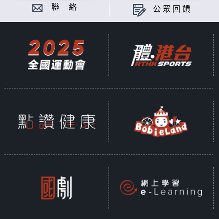
聯 絡
公眾回饋