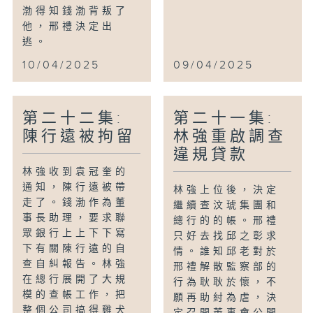
渤得知錢渤背叛了
他，邢禮決定出
逃。
10/04/2025
09/04/2025
第二十二集:
第二十一集:
陳行遠被拘留
林強重啟調查
違規貸款
林強收到袁冠奎的
通知，陳行遠被帶
林強上位後，決定
走了。錢渤作為董
繼續查汶琥集團和
事長助理，要求聯
總行的的帳。邢禮
眾銀行上上下下寫
只好去找邱之彰求
下有關陳行遠的自
情。誰知邱老對於
查自糾報告。林強
邢禮解散監察部的
在總行展開了大規
行為耿耿於懷，不
模的查帳工作，把
願再助紂為虐，決
整個公司搞得雞犬
定召開董事會公開