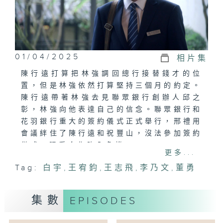
01/04/2025
相片集
陳行遠打算把林強調回總行接替錢才的位
置，但是林強依然打算堅持三個月的約定。
陳行遠帶著林強去見聯眾銀行創辦人邱之
彰，林強向他表達自己的信念。聯眾銀行和
花羽銀行重大的簽約儀式正式舉行，邢禮用
會議絆住了陳行遠和祝豐山，沒法參加簽約
儀式，眼看合作陷入危機。
更多...
Tag:
白宇
,
王宥​​鈞
,
王志飛
,
李乃文
,
董勇
集數
EPISODES