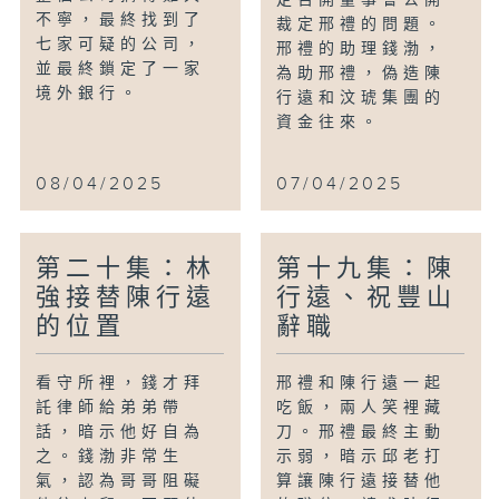
不寧，最終找到了
裁定邢禮的問題。
七家可疑的公司，
邢禮的助理錢渤，
並最終鎖定了一家
為助邢禮，偽造陳
境外銀行。
行遠和汶琥集團的
資金往來。
08/04/2025
07/04/2025
第二十集：林
第十九集：陳
強接替陳行遠
行遠、祝豐山
的位置
辭職
看守所裡，錢才拜
邢禮和陳行遠一起
託律師給弟弟帶
吃飯，兩人笑裡藏
話，暗示他好自為
刀。邢禮最終主動
之。錢渤非常生
示弱，暗示邱老打
氣，認為哥哥阻礙
算讓陳行遠接替他