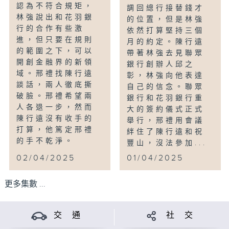
認為不符合規矩，
調回總行接替錢才
林強說出和花羽銀
的位置，但是林強
行的合作有些激
依然打算堅持三個
進，但只要在規則
月的約定。陳行遠
的範圍之下，可以
帶著林強去見聯眾
開創金融界的新領
銀行創辦人邱之
域。邢禮找陳行遠
彰，林強向他表達
談話，兩人徹底撕
自己的信念。聯眾
破臉。邢禮希望兩
銀行和花羽銀行重
人各退一步，然而
大的簽約儀式正式
陳行遠沒有收手的
舉行，邢禮用會議
打算，他篤定邢禮
絆住了陳行遠和祝
的手不乾淨。
豐山，沒法參加...
02/04/2025
01/04/2025
更多集數 ...
交 通
社 交