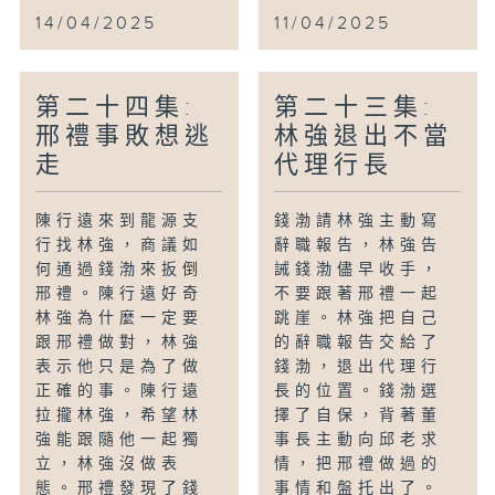
14/04/2025
11/04/2025
第二十四集:
第二十三集:
邢禮事敗想逃
林強退出不當
走
代理行長
陳行遠來到龍源支
錢渤請林強主動寫
行找林強，商議如
辭職報告，林強告
何通過錢渤來扳倒
誡錢渤儘早收手，
邢禮。陳行遠好奇
不要跟著邢禮一起
林強為什麼一定要
跳崖。林強把自己
跟邢禮做對，林強
的辭職報告交給了
表示他只是為了做
錢渤，退出代理行
正確的事。陳行遠
長的位置。錢渤選
拉攏林強，希望林
擇了自保，背著董
強能跟隨他一起獨
事長主動向邱老求
立，林強沒做表
情，把邢禮做過的
態。邢禮發現了錢
事情和盤托出了。