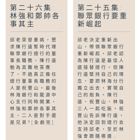
第二十六集:
第二十五集:
林強和鄭帥各
聯眾銀行要重
事其主
新崛起
邱老突發重病，懇
邱老決定重新出
求陳行遠暫時代理
山，帶領聯眾銀行
聯眾銀行總行的董
重新崛起。邱老認
事長職務，陳行遠
為陳行遠是最佳人
勉為其難地答應
選接替總行。但陳
了，不過真正擔任
行遠堅持自己的理
總行董事長職務的
念，要把林海分行
人是祝豐山。最後
獨立出去，實現自
林海銀行和龍源中
己的抱負。陳行
心支行同時開業，
遠、祝豐山、林強
林強和鄭帥各事其
三人一起吃飯。祝
主，二人是對手還
豐山告訴陳行遠，
是兄弟?[全劇完]
他決定回到總行去
支持邱老，至於林
強會跟隨哪邊…