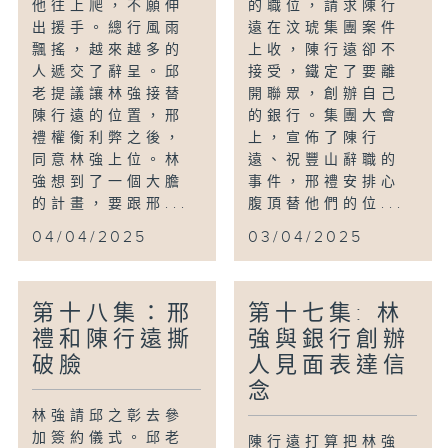
他往上爬，不願伸
的職位，請求陳行
出援手。總行風雨
遠在汶琥集團案件
飄搖，越來越多的
上收，陳行遠卻不
人遞交了辭呈。邱
接受，鐵定了要離
老提議讓林強接替
開聯眾，創辦自己
陳行遠的位置，邢
的銀行。集團大會
禮權衡利弊之後，
上，宣佈了陳行
同意林強上位。林
遠、祝豐山辭職的
強想到了一個大膽
事件，邢禮安排心
的計畫，要跟邢...
腹頂替他們的位...
04/04/2025
03/04/2025
第十八集：邢
第十七集: 林
禮和陳行遠撕
強與銀行創辦
破臉
人見面表達信
念
林強請邱之彰去參
加簽約儀式。邱老
陳行遠打算把林強