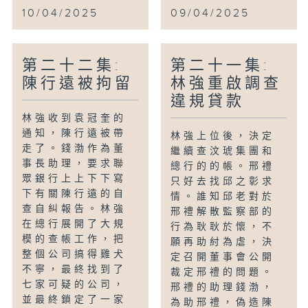
10/04/2025
09/04/2025
第二十二集:
第二十一集:
陳行遠被拘留
林強重啟調查
違規貸款
林強收到袁冠奎的
通知，陳行遠被帶
林強上位後，決定
走了。錢渤作為董
繼續查汶琥集團和
事長助理，要求聯
總行的的帳。邢禮
眾銀行上上下下寫
只好去找邱之彰求
下有關陳行遠的自
情。誰知邱老對於
查自糾報告。林強
邢禮解散監察部的
在總行展開了大規
行為耿耿於懷，不
模的查帳工作，把
願再助紂為虐，決
整個公司搞得雞犬
定召開董事會公開
不寧，最終找到了
裁定邢禮的問題。
七家可疑的公司，
邢禮的助理錢渤，
並最終鎖定了一家
為助邢禮，偽造陳