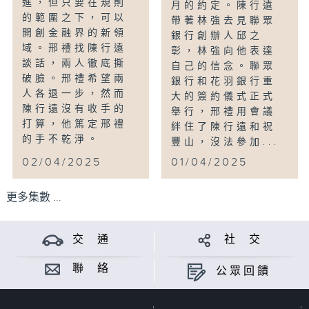
進，但只要在規則
月的約定。陳行遠
的範圍之下，可以
帶著林強去見聯眾
開創金融界的新領
銀行創辦人邱之
域。邢禮找陳行遠
彰，林強向他表達
談話，兩人徹底撕
自己的信念。聯眾
破臉。邢禮希望兩
銀行和花羽銀行重
人各退一步，然而
大的簽約儀式正式
陳行遠沒有收手的
舉行，邢禮用會議
打算，他篤定邢禮
絆住了陳行遠和祝
的手不乾淨。
豐山，沒法參加...
02/04/2025
01/04/2025
更多集數 ...
交 通
社 交
聯 絡
公眾回饋