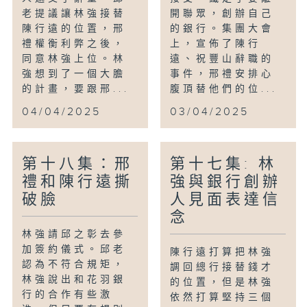
老提議讓林強接替
開聯眾，創辦自己
陳行遠的位置，邢
的銀行。集團大會
禮權衡利弊之後，
上，宣佈了陳行
同意林強上位。林
遠、祝豐山辭職的
強想到了一個大膽
事件，邢禮安排心
的計畫，要跟邢...
腹頂替他們的位...
04/04/2025
03/04/2025
第十八集：邢
第十七集: 林
禮和陳行遠撕
強與銀行創辦
破臉
人見面表達信
念
林強請邱之彰去參
加簽約儀式。邱老
陳行遠打算把林強
認為不符合規矩，
調回總行接替錢才
林強說出和花羽銀
的位置，但是林強
行的合作有些激
依然打算堅持三個