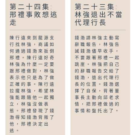
第二十四集:
第二十三集:
邢禮事敗想逃
林強退出不當
走
代理行長
陳行遠來到龍源支
錢渤請林強主動寫
行找林強，商議如
辭職報告，林強告
何通過錢渤來扳倒
誡錢渤儘早收手，
邢禮。陳行遠好奇
不要跟著邢禮一起
林強為什麼一定要
跳崖。林強把自己
跟邢禮做對，林強
的辭職報告交給了
表示他只是為了做
錢渤，退出代理行
正確的事。陳行遠
長的位置。錢渤選
拉攏林強，希望林
擇了自保，背著董
強能跟隨他一起獨
事長主動向邱老求
立，林強沒做表
情，把邢禮做過的
態。邢禮發現了錢
事情和盤托出了。
渤得知錢渤背叛了
他，邢禮決定出
逃。