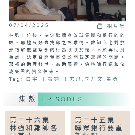
07/04/2025
相片集
林強上位後，決定繼續查汶琥集團和總行的的
帳。邢禮只好去找邱之彰求情。誰知邱老對於
邢禮解散監察部的行為耿耿於懷，不願再助紂
為虐，決定召開董事會公開裁定邢禮的問題。
邢禮的助理錢渤，為助邢禮，偽造陳行遠和汶
琥集團的資金往來。
Tag:
白宇
,
王宥​​鈞
,
王志飛
,
李乃文
,
董勇
集數
EPISODES
第二十六集:
第二十五集:
林強和鄭帥各
聯眾銀行要重