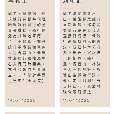
事其主
新崛起
邱老突發重病，懇
邱老決定重新出
求陳行遠暫時代理
山，帶領聯眾銀行
聯眾銀行總行的董
重新崛起。邱老認
事長職務，陳行遠
為陳行遠是最佳人
勉為其難地答應
選接替總行。但陳
了，不過真正擔任
行遠堅持自己的理
總行董事長職務的
念，要把林海分行
人是祝豐山。最後
獨立出去，實現自
林海銀行和龍源中
己的抱負。陳行
心支行同時開業，
遠、祝豐山、林強
林強和鄭帥各事其
三人一起吃飯。祝
主，二人是對手還
豐山告訴陳行遠，
是兄弟?[全劇完]
他決定回到總行去
支持邱老，至於林
強會跟隨哪邊…
14/04/2025
11/04/2025