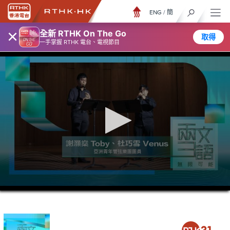
ENG
/
簡
×
全新 RTHK On The Go
取得
一手掌握 RTHK 電台、電視節目
0
seconds
of
3
minutes,
7