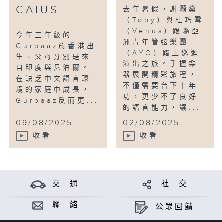
CAIUS
去年暑假，謝灝燊
（Toby）與杜巧雪
（Venus）跟隨亞
今年三年級的
洲青年管弦樂團
Gurbaaz於香港出
（AYO）踏上巡迴
生，父母分別是來
演出之旅。手握樂
自印度與尼泊爾。
器展開精彩旅程，
在缺乏中文語言環
不僅需要台下十年
境的家庭中成長，
功，更少不了良好
Gurbaaz反而更...
的語言能力，讓...
09/08/2025
02/08/2025
收看
收看
交 通
社 交
聯 絡
公眾回饋