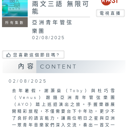
seconds
兩文三語 無限可
能
電視直播
亞洲青年管弦
所有集數
樂團
02/08/2025
您喜歡這個節目嗎?
內容
CONTENT
02/08/2025
去年暑假，謝灝燊（Toby）與杜巧雪
（Venus）跟隨亞洲青年管弦樂團
（AYO）踏上巡迴演出之旅。手握樂器展
開精彩旅程，不僅需要台下十年功，更少不
了良好的語言能力，讓兩位明日之星與亞洲
一眾青年音樂家們深入交流，奏出一首又一