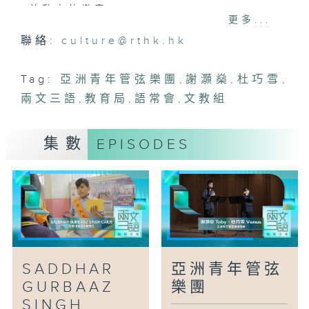
首動人的樂章。
更多...
聯絡:
culture@rthk.hk
聚集來自五湖四海的高手，團員都自有一套
演奏樂器的方式。要合奏出和諧樂曲，有賴
團員能夠以英語及普通話溝通交流。這亦是
Tag:
亞洲青年管弦樂團
,
謝灝燊
,
杜巧雪
,
Toby從小至今喜歡樂團演奏之處—一群人
兩文三語
,
教育局
,
語常會
,
文教組
擦出的火花，總讓音樂變得更多元，而這次
巡迴演出更是結集亞洲各地文化之大成。
集數
EPISODES
每一位音樂家心中都有一座渴望登上的夢想
舞台，對青年音樂家而言憧憬更是熾熱。這
次巡迴演出站上新加坡殿堂級的演奏廳，
Venus終於一圓美夢。在每一座城市汲取
養分，再透過音樂與當地觀眾交流，一路上
盡是滿足。這趟旅程是兩位音樂家藝術之路
的起點，未來他們將帶著樂器走向更遠的舞
SADDHAR
亞洲青年管弦
台。
GURBAAZ
樂團
SINGH