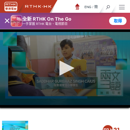
ENG
/
簡
×
全新 RTHK On The Go
取得
一手掌握 RTHK 電台、電視節目
0
seconds
of
3
minutes,
7