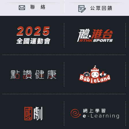
聯 絡
公眾回饋