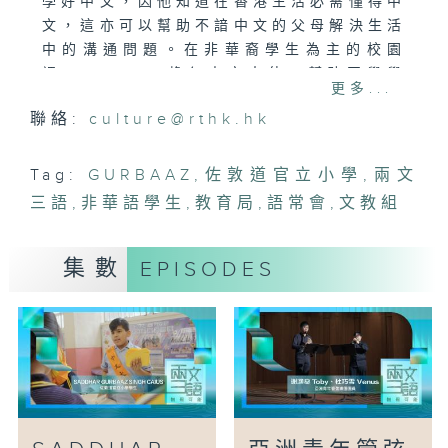
學好中文，因他知道在香港生活必需懂得中
文，這亦可以幫助不諳中文的父母解決生活
中的溝通問題。在非華裔學生為主的校園
裡，Gurbaaz擔任中文大使，幫助同學學
更多...
習中文知識，例如學中文部首及同音詞；他
聯絡:
culture@rthk.hk
也會向以普通話為母語的同學學習，互相提
升中文及英文能力。
小小年紀的他對知識十分渴求，令人意想不
Tag:
GURBAAZ
,
佐敦道官立小學
,
兩文
到的，他最喜歡的竟然是中國歷史。在假日
三語
,
非華語學生
,
教育局
,
語常會
,
文教組
時離開油麻地，請媽媽帶他到訪博物館是他
難忘的愉快經歷。他明白學會更多知識的第
集數
EPISODES
一步，就是學好語文，從書裡、博物館等每
一個窗口吸收知識，探索更廣闊的世界。