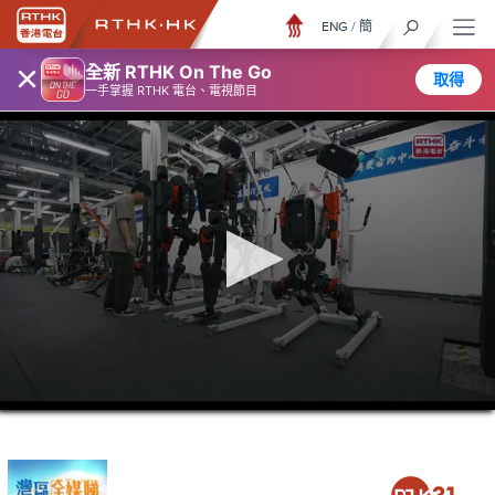
ENG
/
簡
×
全新 RTHK On The Go
取得
一手掌握 RTHK 電台、電視節目
0
seconds
of
26
minutes,
6