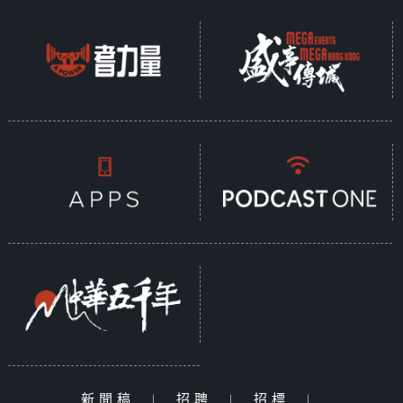
新聞稿
|
招聘
|
招標
|