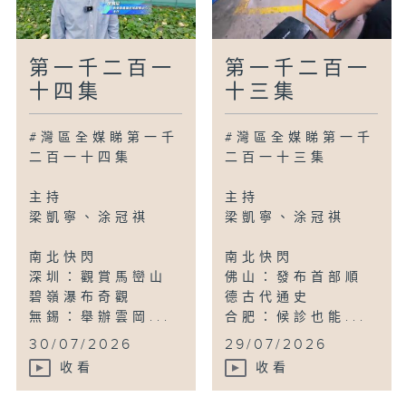
第一千二百一
第一千二百一
十四集
十三集
#灣區全媒睇第一千
#灣區全媒睇第一千
二百一十四集
二百一十三集
主持
主持
梁凱寧、涂冠祺
梁凱寧、涂冠祺
南北快閃
南北快閃
深圳：觀賞馬巒山
佛山：發布首部順
碧嶺瀑布奇觀
德古代通史
無錫：舉辦雲岡...
合肥：候診也能...
30/07/2026
29/07/2026
收看
收看