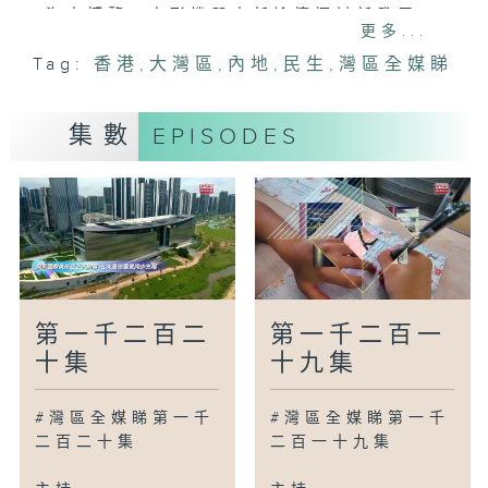
海南博鰲：人形機器人新論壇探討新發展
更多...
澳門：全澳首宗第四代機器人胰腺手術成功
Tag:
香港
,
大灣區
,
內地
,
民生
,
灣區全媒睇
烏魯木齊：新疆製「焊接機器人」出口哈薩
克斯坦
黑龍江：大型冰雕自動化搭建機器人完成測
集數
EPISODES
試
南京：草莓採摘機器人配上仿生巧手
廣為人知
廣州：港澳青年學子登艦參觀共築強國夢想
廣州：外國學子感受中醫護理精髓
廣州：「機器人七劍客」亮相廣交會
第一千二百二
第一千二百一
灣區新里程
十集
十九集
北京：加速奔向真實世界人形機器人半馬再
出發
#灣區全媒睇第一千
#灣區全媒睇第一千
深圳：「閃電」奪冠彰顯兩業融合新勢能
二百二十集
二百一十九集
杭州：中國科技向世界傳遞溫暖
中山：親身體驗機器人「按摩師」