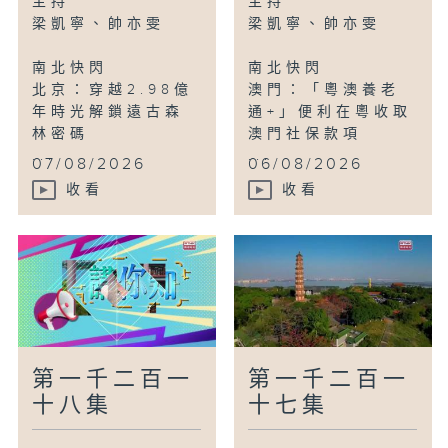
主持
主持
河北雄安：在「機器人學校」做「老師」
梁凱寧、帥亦雯
梁凱寧、帥亦雯
南北快閃
南北快閃
講你知
北京：穿越2.98億
澳門：「粵澳養老
香港：全港首間電影動作特技館體驗「吊威
年時光解鎖遠古森
通+」便利在粵收取
也」
林密碼
澳門社保款項
...
...
07/08/2026
06/08/2026
鳥瞰神州
杭州：雲漫大明山
收看
收看
第一千二百一
第一千二百一
十八集
十七集