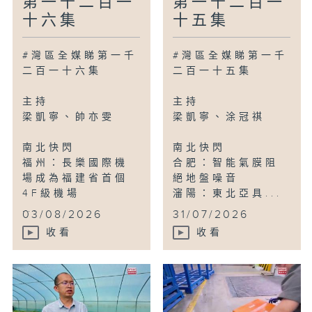
第一千二百一
第一千二百一
十六集
十五集
#灣區全媒睇第一千
#灣區全媒睇第一千
二百一十六集
二百一十五集
主持
主持
梁凱寧、帥亦雯
梁凱寧、涂冠祺
南北快閃
南北快閃
福州：長樂國際機
合肥：智能氣膜阻
場成為福建省首個
絕地盤噪音
4F級機場
瀋陽：東北亞具...
...
03/08/2026
31/07/2026
收看
收看