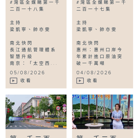
#灣區全媒睇第一千
#灣區全媒睇第一千
二百一十八集
二百一十七集
主持
主持
梁凱寧、帥亦雯
梁凱寧、帥亦雯
南北快閃
南北快閃
長江通航管理體系
惠州：惠州口岸今
智慧升級
年累計進口原油突
南京：「太空西...
破一千萬噸
...
05/08/2026
04/08/2026
收看
收看