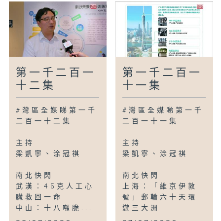
第一千二百一
第一千二百一
十二集
十一集
#灣區全媒睇第一千
#灣區全媒睇第一千
二百一十二集
二百一十一集
主持
主持
梁凱寧、涂冠祺
梁凱寧、涂冠祺
南北快閃
南北快閃
武漢：45克人工心
上海：「維京伊敦
臟救回一命
號」郵輪六十天環
中山：十八噸脆...
遊三大洲
...