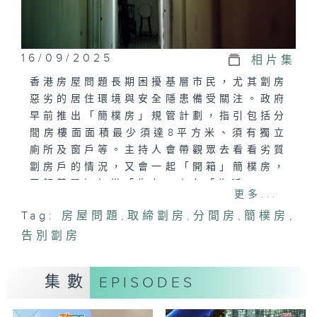
16/09/2025
相片集
香港房屋問題長期困擾基層市民，尤其劏房
惡劣的居住環境與安全隱患備受關注。政府
早前推出「簡樸房」規管計劃，指引包括分
間房樓面面積最少須達8平方米、須有獨立
廁所及窗戶等。主持人會帶觀眾去看看劣質
劏房戶的情況，又會一起「開箱」簡樸房，
了解基層如何從「生存」走向「生活」。
更多...
Tag:
房屋問題
,
取締劏房
,
分間房
,
簡樸房
,
告別劏房
集數
EPISODES