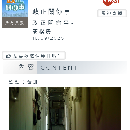
seconds
政正關你事
電視直播
政正關你事-
所有集數
簡樸房
16/09/2025
您喜歡這個節目嗎?
內容
CONTENT
監製：黃珊