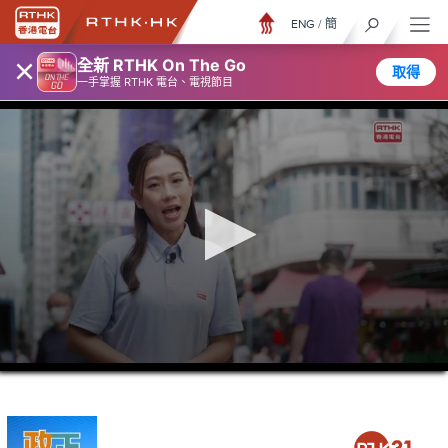
ENG
/
簡
×
全新 RTHK On The Go
取得
一手掌握 RTHK 電台、電視節目
0
seconds
of
5
minutes,
6