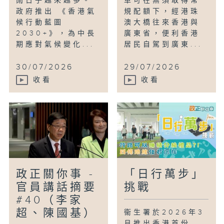
雨日子越來越多。
車可在無須取得常
政府推出 《香港氣
規配額下，經港珠
候行動藍圖
澳大橋往來香港與
2030+》，為中長
廣東省，便利香港
期應對氣候變化...
居民自駕到廣東...
30/07/2026
29/07/2026
收看
收看
政正關你事 -
「日行萬步」
官員講話摘要
挑戰
#40（李家
超、陳國基）
衞生署於2026年3
月推出香港首份