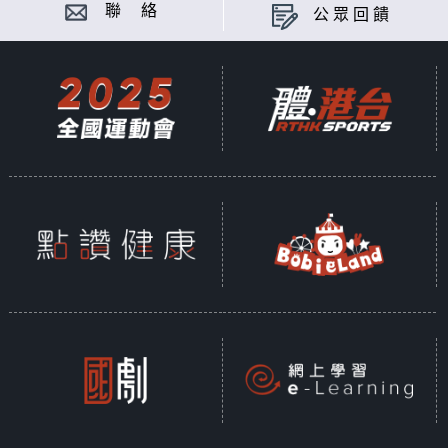
聯 絡
公眾回饋