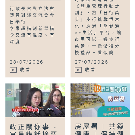
《體重管理行動計
行政長官與立法會
劃》，將「日行萬
議員對談交流會今
步」步行挑戰恆常
日舉行
化，透過「醫健通
李家超指創新舉措
e+生活」平台，讓
令交流有溫度、有
市民可以一邊步行
深度
萬步、一邊儲積分
換禮品。看似簡...
...
28/07/2026
27/07/2026
收看
收看
房屋署 | 共築
政正關你事 -
健康 | 保持健
官員講話摘要