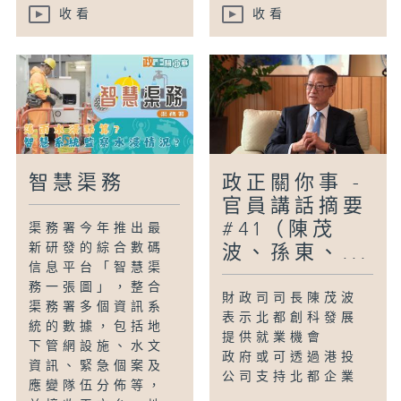
收看
收看
智慧渠務
政正關你事 -
官員講話摘要
#41（陳茂
渠務署今年推出最
新研發的綜合數碼
波、孫東、...
信息平台「智慧渠
務一張圖」，整合
財政司司長陳茂波
渠務署多個資訊系
表示北都創科發展
統的數據，包括地
提供就業機會
下管網設施、水文
政府或可透過港投
資訊、緊急個案及
公司支持北都企業
應變隊伍分佈等，