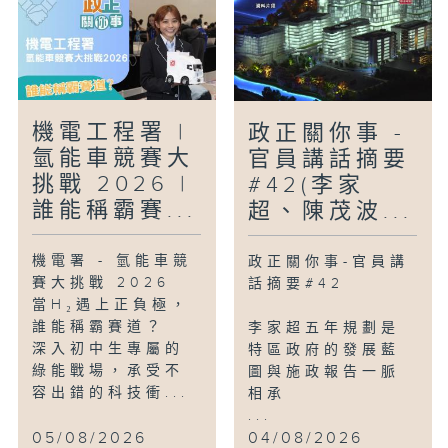
機電工程署 |
政正關你事 -
氫能車競賽大
官員講話摘要
挑戰 2026 |
#42(李家
誰能稱霸賽...
超、陳茂波...
機電署 - 氫能車競
政正關你事-官員講
賽大挑戰 2026
話摘要#42
當H₂遇上正負極，
誰能稱霸賽道？
李家超五年規劃是
深入初中生專屬的
特區政府的發展藍
綠能戰場，承受不
圖與施政報告一脈
容出錯的科技衝...
相承
...
05/08/2026
04/08/2026