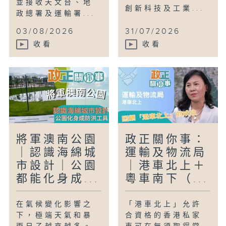
並接收天文台、地
創新科技及工業...
政總署及運輸署...
03/08/2026
31/07/2026
收看
收看
將軍澳南公園
政正關你事：
｜認識海綿城
運輸及物流局
市設計｜公園
｜港車北上＋
都能化身成...
粵車南下（...
在氣候變化影響之
「港車北上」允許
下，極端天氣和暴
合資格的香港私家