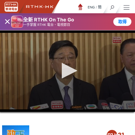
ENG
/
簡
×
全新 RTHK On The Go
取得
一手掌握 RTHK 電台、電視節目
0
seconds
of
5
minutes,
7