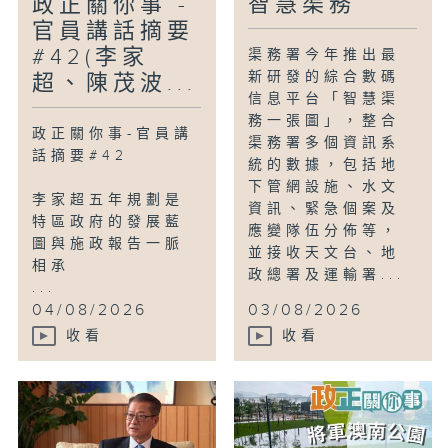
智慧渠務
政正關你事 -
官員講話摘要
#42(李家
渠務署今年推出最
新研發的綜合數碼
超、陳茂波...
信息平台「智慧渠
務一張圖」，整合
政正關你事-官員講
渠務署多個資訊系
話摘要#42
統的數據，包括地
下管網設施、水文
李家超五年規劃是
資訊、緊急個案及
特區政府的發展藍
應變隊伍分佈等，
圖與施政報告一脈
並接收天文台、地
相承
政總署及運輸署...
...
04/08/2026
03/08/2026
收看
收看