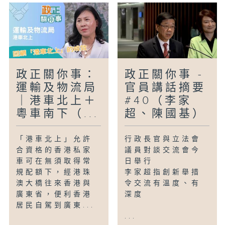
政正關你事：
政正關你事 -
運輸及物流局
官員講話摘要
｜港車北上＋
#40（李家
粵車南下（...
超、陳國基）
「港車北上」允許
行政長官與立法會
合資格的香港私家
議員對談交流會今
車可在無須取得常
日舉行
規配額下，經港珠
李家超指創新舉措
澳大橋往來香港與
令交流有溫度、有
廣東省，便利香港
深度
居民自駕到廣東...
...