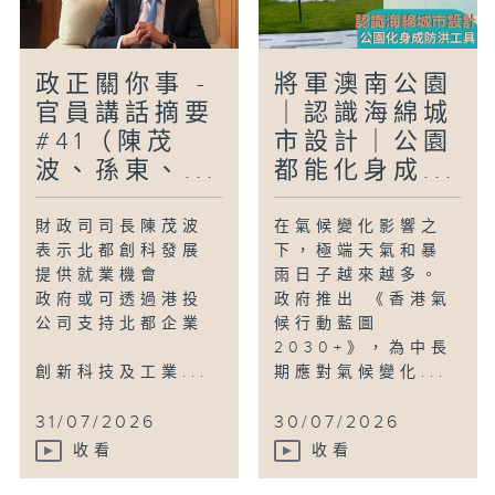
政正關你事 -
將軍澳南公園
官員講話摘要
｜認識海綿城
#41（陳茂
市設計｜公園
波、孫東、...
都能化身成...
財政司司長陳茂波
在氣候變化影響之
表示北都創科發展
下，極端天氣和暴
提供就業機會
雨日子越來越多。
政府或可透過港投
政府推出 《香港氣
公司支持北都企業
候行動藍圖
2030+》，為中長
創新科技及工業...
期應對氣候變化...
31/07/2026
30/07/2026
收看
收看