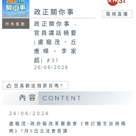
seconds
政正關你事
電視直播
政正關你事 -
所有集數
官員講話摘要
(盧寵茂、丘
應樺、李家
超) #31
26/06/2026
您喜歡這個節目嗎?
內容
CONTENT
26/06/2026
盧寵茂-政府擬改革醫委會《修訂醫生註冊條
例》7月8日立法會首讀