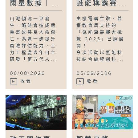
雨量數據｜...
誰能稱霸賽...
山泥傾瀉一旦發
由機電署主辦、並
生，隨時會造成嚴
獲教育局支持的
重事故甚至人命傷
「氫能車競賽大挑
亡。為進一步提升
戰 2026」已經展
風險評估能力，土
開！
力工程處去年自主
今次活動以氫能科
研發「第五代人...
技結合編程創科...
06/08/2026
05/08/2026
收看
收看