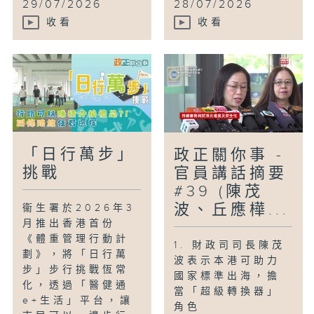
29/07/2026
28/07/2026
收看
收看
「日行萬步」
政正關你事 -
挑戰
官員講話摘要
#39 (陳茂
波、丘應樺...
衞生署於2026年3
月推出香港首份
《體重管理行動計
1. 財政司司長陳茂
劃》，將「日行萬
波表示本港可助力
步」步行挑戰恆常
國家標準出海，擔
化，透過「醫健通
當「超級轉換器」
e+生活」平台，讓
角色