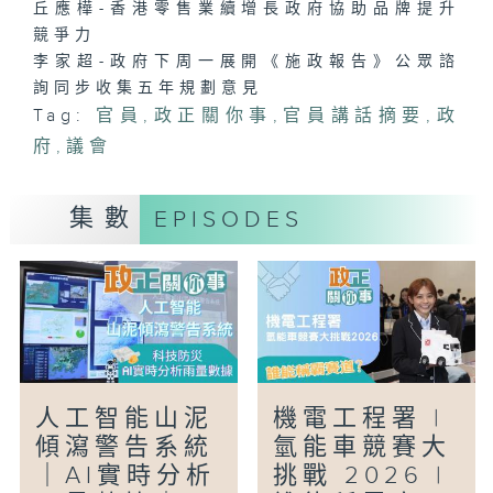
丘應樺-香港零售業續增長政府協助品牌提升
競爭力
李家超-政府下周一展開《施政報告》公眾諮
詢同步收集五年規劃意見
Tag:
官員
,
政正關你事
,
官員講話摘要
,
政
府
,
議會
集數
EPISODES
人工智能山泥
機電工程署 |
傾瀉警告系統
氫能車競賽大
｜AI實時分析
挑戰 2026 |