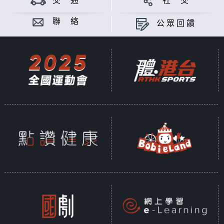
交 通
社 交
聯 絡
公眾回饋