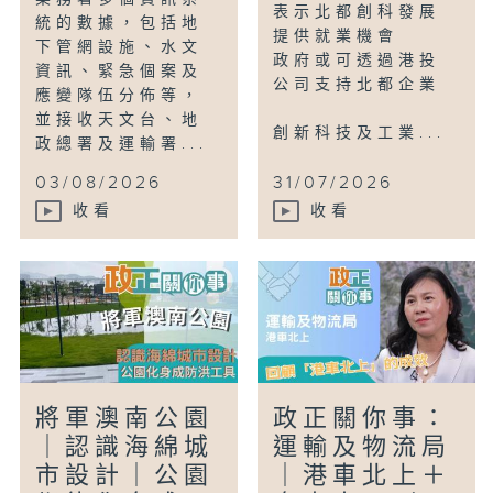
表示北都創科發展
統的數據，包括地
提供就業機會
下管網設施、水文
政府或可透過港投
資訊、緊急個案及
公司支持北都企業
應變隊伍分佈等，
並接收天文台、地
創新科技及工業...
政總署及運輸署...
03/08/2026
31/07/2026
收看
收看
將軍澳南公園
政正關你事：
｜認識海綿城
運輸及物流局
市設計｜公園
｜港車北上＋