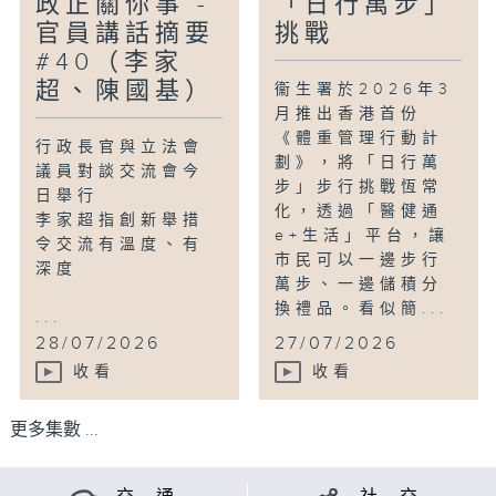
政正關你事 -
「日行萬步」
官員講話摘要
挑戰
#40（李家
超、陳國基）
衞生署於2026年3
月推出香港首份
《體重管理行動計
行政長官與立法會
劃》，將「日行萬
議員對談交流會今
步」步行挑戰恆常
日舉行
化，透過「醫健通
李家超指創新舉措
e+生活」平台，讓
令交流有溫度、有
市民可以一邊步行
深度
萬步、一邊儲積分
換禮品。看似簡...
...
28/07/2026
27/07/2026
收看
收看
更多集數 ...