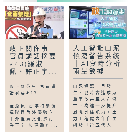
人工智能山泥
政正關你事 -
傾瀉警告系統
官員講話摘要
｜AI實時分析
#43(羅淑
雨量數據｜...
佩、許正宇...
山泥傾瀉一旦發
政正關你事-官員講
生，隨時會造成嚴
話摘要#43
重事故甚至人命傷
亡。為進一步提升
羅淑佩-香港持續發
風險評估能力，土
揮聯通內外優勢向
力工程處去年自主
中外推廣文化瑰寶
研發「第五代人...
許正宇-特區政府...