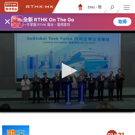
ENG
/
簡
×
全新 RTHK On The Go
取得
一手掌握 RTHK 電台、電視節目
0
seconds
of
5
minutes,
7