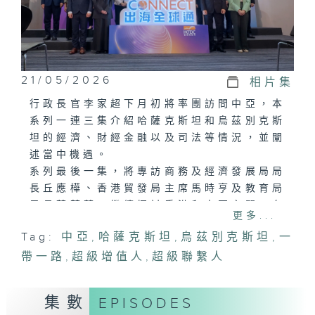
21/05/2026
相片集
行政長官李家超下月初將率團訪問中亞，本
系列一連三集介紹哈薩克斯坦和烏茲別克斯
坦的經濟、財經金融以及司法等情況，並闡
述當中機遇。
系列最後一集，將專訪商務及經濟發展局局
長丘應樺、香港貿發局主席馬時亨及教育局
局長蔡若蓮，繼續探討香港和中亞之間，在
更多...
商貿及人才教育方面的交流互動，描繪香港
Tag:
中亞
,
哈薩克斯坦
,
烏茲別克斯坦
,
一
和「一帶一路」國家日益緊密的合作關係。
帶一路
,
超級增值人
,
超級聯繫人
集數
EPISODES