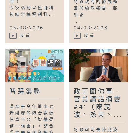
開！
特區政府的發展藍
今次活動以氫能科
圖與施政報告一脈
技結合編程創科...
相承
...
05/08/2026
04/08/2026
收看
收看
智慧渠務
政正關你事 -
官員講話摘要
#41（陳茂
渠務署今年推出最
新研發的綜合數碼
波、孫東、...
信息平台「智慧渠
務一張圖」，整合
財政司司長陳茂波
渠務署多個資訊系