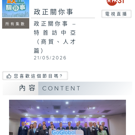
seconds
政正關你事
電視直播
政正關你事 –
所有集數
特首訪中亞
（商貿、人才
篇）
21/05/2026
您喜歡這個節目嗎?
內容
CONTENT