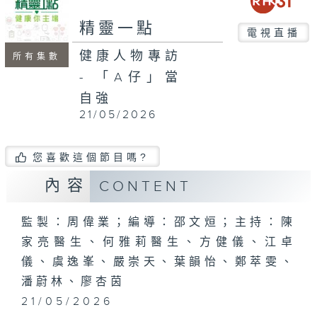
seconds
精靈一點
電視直播
健康人物專訪
所有集數
- 「A仔」當
自強
21/05/2026
您喜歡這個節目嗎?
內容
CONTENT
監製：周偉業；編導：邵文烜；主持：陳
家亮醫生、何雅莉醫生、方健儀、江卓
儀、虞逸峯、嚴崇天、葉韻怡、鄭萃雯、
潘蔚林、廖杏茵
21/05/2026