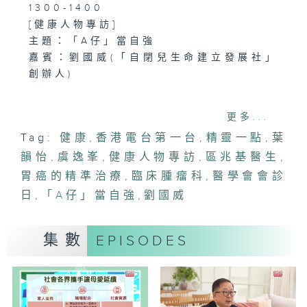
1300-1400
[健康人物專訪]
主題：「A仔」當自強
嘉賓：劉國威(「自閉兒生命建立發展社」
創辦人)
更多...
1400-1500
Tag:
健康
,
香港電台第一台
,
精靈一點
,
葉
[醫學會會診日]
韻怡
主題：胃癌的精準治療
,
虞逸峯
,
健康人物專訪
,
區兆基醫生
,
嘉賓：區兆基醫生(臨床腫瘤科專科醫生)
胃癌的精準治療
,
臨床腫瘤科
,
醫學會會診
日
,
「A仔」當自強
,
劉國威
集數
EPISODES