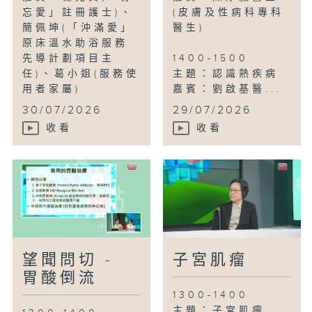
忘愛」註冊護士)、
(皮膚及性病科專科
簡佩坤(「沖滿愛」
醫生)
原床溫水助浴服務
先導計劃項目主
1400-1500
任)、葛小姐(服務使
主題：認識熱疾病
用者家屬)
嘉賓：劉啟基醫...
...
30/07/2026
29/07/2026
收看
收看
望聞問切 -
子宮肌瘤
胃酸倒流
1300-1400
主題：子宮肌瘤