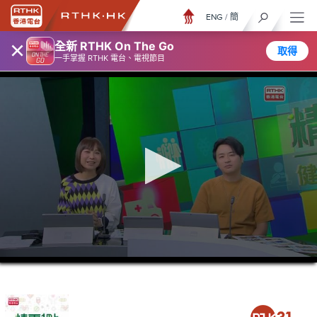
ENG
/
簡
×
全新 RTHK On The Go
取得
一手掌握 RTHK 電台、電視節目
0
seconds
of
36
minutes,
58