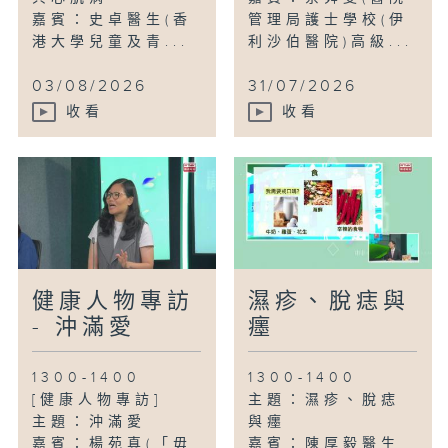
嘉賓：史卓醫生(香
管理局護士學校(伊
港大學兒童及青...
利沙伯醫院)高級...
03/08/2026
31/07/2026
收看
收看
健康人物專訪
濕疹、脫痣與
- 沖滿愛
癦
1300-1400
1300-1400
[健康人物專訪]
主題：濕疹、脫痣
主題：沖滿愛
與癦
嘉賓：楊苑真(「毋
嘉賓：陳厚毅醫生