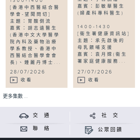
1300-1400
嘉賓：彭敏華醫生
[香港中西醫結合醫
(婦產科專科醫生)
學會-望聞問切]
主題：胃酸倒流
1400-1430
嘉賓：胡志遠醫生
[衞生署健康資訊站]
(香港中文大學醫學
主題：承先啟後的
院內科及藥物治療
母乳餵哺支援
學系教授、香港中
嘉賓：袁月嫦(衞生
西醫結合醫學會會
署家庭健康服務...
長)、鍾麗丹博士...
28/07/2026
27/07/2026
收看
收看
更多集數 ...
交 通
社 交
聯 絡
公眾回饋