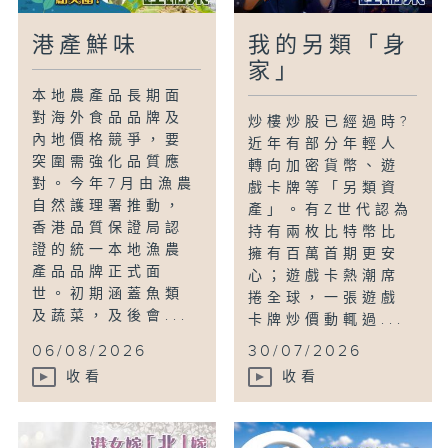
港產鮮味
我的另類「身
家」
本地農產品長期面
對海外食品品牌及
炒樓炒股已經過時?
內地價格競爭，要
近年有部分年輕人
突圍需強化品質應
轉向加密貨幣、遊
對。今年7月由漁農
戲卡牌等「另類資
自然護理署推動，
產」。有Z世代認為
香港品質保證局認
持有兩枚比特幣比
證的統一本地漁農
擁有百萬首期更安
產品品牌正式面
心；遊戲卡熱潮席
世。初期涵蓋魚類
捲全球，一張遊戲
及蔬菜，及後會...
卡牌炒價動輒過...
06/08/2026
30/07/2026
收看
收看