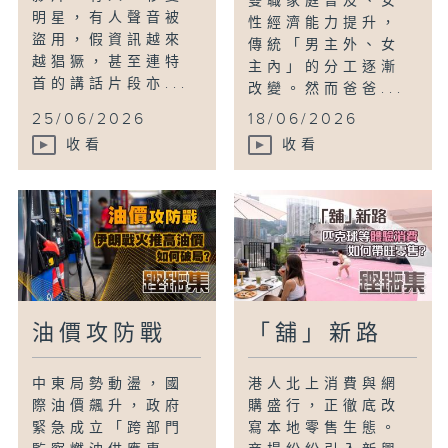
雙職家庭普及、女
明星，有人聲音被
性經濟能力提升，
盜用，假資訊越來
傳統「男主外、女
越猖獗，甚至連特
主內」的分工逐漸
首的講話片段亦...
改變。然而爸爸...
25/06/2026
18/06/2026
收看
收看
油價攻防戰
「舖」新路
中東局勢動盪，國
港人北上消費與網
際油價飆升，政府
購盛行，正徹底改
緊急成立「跨部門
寫本地零售生態。