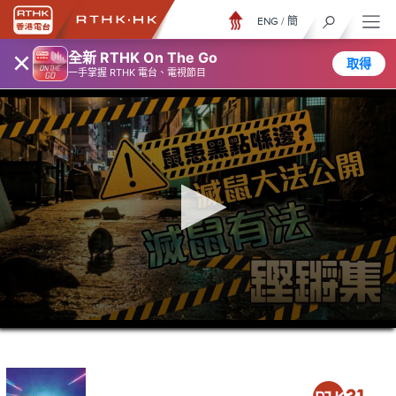
ENG
/
簡
×
全新 RTHK On The Go
取得
一手掌握 RTHK 電台、電視節目
0
seconds
of
21
minutes,
34