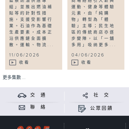
監察燃油供應專
商場紛紛引入新興
組」並推出燃油補
運動、健身等體驗
貼等的針對性措
元素，由「純購
施，支援受影響行
物」轉型為「體
業。石油作為基礎
驗」主導；民生地
生產要素，成本正
區的傳統商店亦逐
沿供應鏈全面擴
步變陣，以「一舖
散。運輸、物流...
多用」吸纳更多...
11/06/2026
04/06/2026
收看
收看
更多集數 ...
交 通
社 交
聯 絡
公眾回饋