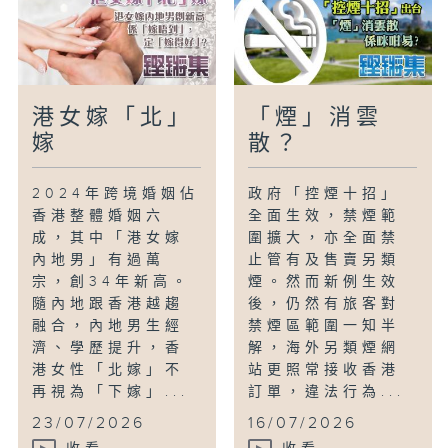
港女嫁「北」
「煙」消雲
嫁
散？
2024年跨境婚姻佔
政府「控煙十招」
香港整體婚姻六
全面生效，禁煙範
成，其中「港女嫁
圍擴大，亦全面禁
內地男」有過萬
止管有及售賣另類
宗，創34年新高。
煙。然而新例生效
隨內地跟香港越趨
後，仍然有旅客對
融合，內地男生經
禁煙區範圍一知半
濟、學歷提升，香
解，海外另類煙網
港女性「北嫁」不
站更照常接收香港
再視為「下嫁」...
訂單，違法行為...
23/07/2026
16/07/2026