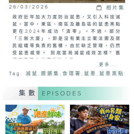
26/03/2026
相片集
政府近年加大力度防治鼠患，又引入科技滅
鼠。當中，東區、南區及離島區的鼠患黑點
更在2024年成功「清零」。不過，部分
「三無大廈」，即是沒有業主立案法團及居
民組織等負責的舊樓，由於缺乏管理，仍然
受鼠患威脅。 到底當局滅鼠成效怎樣? 舊
樓居民又有甚麼辦法自救?
更多...
Tag:
滅鼠
,
鏗鏘集
,
食環署
,
鼠患
,
鼠患黑點
集數
EPISODES