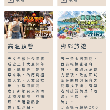
收看
收看
高溫預警
鄉郊旅遊
天文台預計今年將
五一黃金周期間，
成史上十大最熱年
西貢帳篷密密麻
份，颱風更可能提
麻，引來環境承載
早來襲。為應對極
力警號。政府正試
端天氣，天文台推
圖在開放與保育之
出「沿岸海面高
間尋找平衡；有學
度」新網頁預測海
者則建議與其「限
水掩浸風險，並擴
流」不如「分
展「香港暑熱指
流」。
數」監測點。
北區擁有超過200