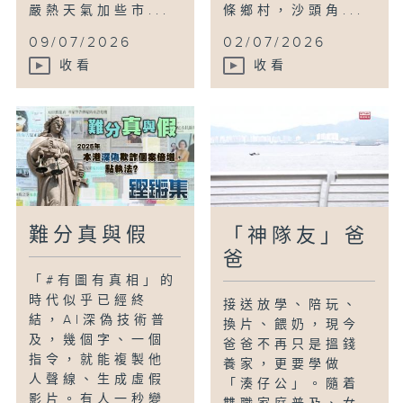
嚴熱天氣加些市...
條鄉村，沙頭角...
09/07/2026
02/07/2026
收看
收看
難分真與假
「神隊友」爸
爸
「#有圖有真相」的
時代似乎已經終
接送放學、陪玩、
結，AI深偽技術普
換片、餵奶，現今
及，幾個字、一個
爸爸不再只是搵錢
指令，就能複製他
養家，更要學做
人聲線、生成虛假
「湊仔公」。隨着
影片。有人一秒變