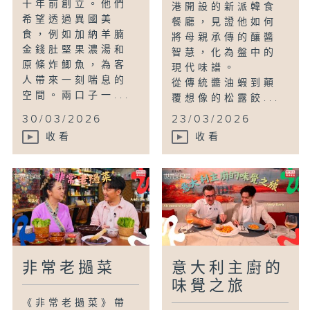
十年前創立。他們
港開設的新派韓食
希望透過異國美
餐廳，見證他如何
食，例如加納羊腩
將母親承傳的釀醬
金錢肚堅果濃湯和
智慧，化為盤中的
原條炸鯽魚，為客
現代味譜。
人帶來一刻喘息的
從傳統醬油蝦到顛
空間。兩口子一...
覆想像的松露餃...
30/03/2026
23/03/2026
收看
收看
非常老撾菜
意大利主廚的
味覺之旅
《非常老撾菜》帶