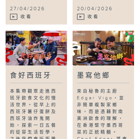
27/04/2026
20/04/2026
收看
收看
食好西班牙
墨寫他鄉
本集帶觀眾走進西
來自秘魯的主廚
班牙飲食文化的慢
Edgar Vigo，並
活世界。從早上的
非簡單複製家鄉
西班牙薯仔蛋餅及
味，而是憑藉對南
西班牙油炸鬼開
美洲飲食的理解，
始，探索一日五餐
在香港堅守墨西哥
的從容生活哲學。
菜的正統精髓。
之後我們會近距離
Chef Edgar 將會