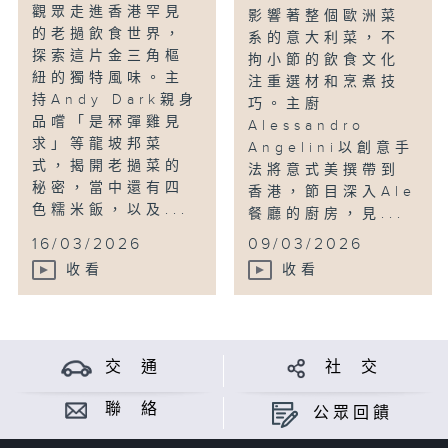
觀眾走進香港罕見
影響著整個歐洲菜
的老撾飲食世界，
系的意大利菜，不
探索這片金三角樞
拘小節的飲食文化
紐的獨特風味。主
注重選材和烹煮技
持Andy Dark親身
巧。主廚
品嚐「是冧彈雞見
Alessandro
求」等龍坡邦菜
Angelini以創意手
式，揭開老撾菜的
法將意式美撰帶到
秘密，當中還有四
香港，節目深入Ale
色糯米飯，以及...
餐廳的廚房，見...
16/03/2026
09/03/2026
收看
收看
交 通
社 交
聯 絡
公眾回饋