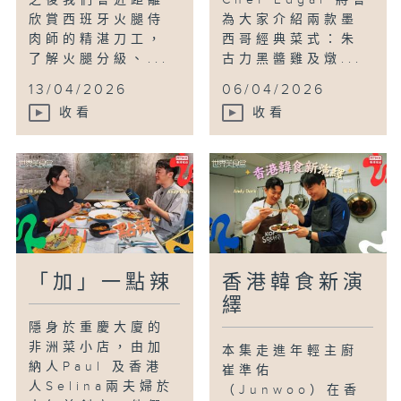
欣賞西班牙火腿侍
為大家介紹兩款墨
肉師的精湛刀工，
西哥經典菜式：朱
了解火腿分級、...
古力黑醬雞及燉...
13/04/2026
06/04/2026
收看
收看
「加」一點辣
香港韓食新演
繹
隱身於重慶大廈的
非洲菜小店，由加
本集走進年輕主廚
納人Paul 及香港
崔準佑
人Selina兩夫婦於
（Junwoo）在香