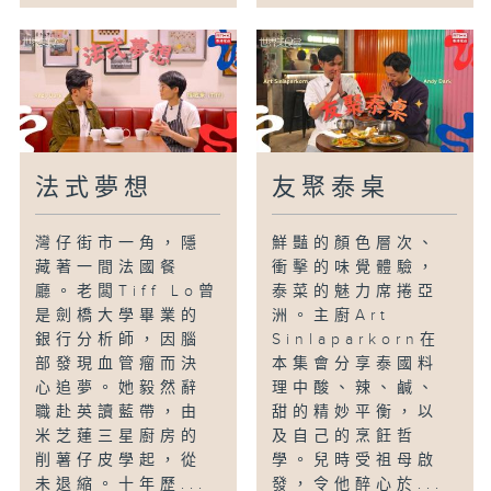
法式夢想
友聚泰桌
灣仔街市一角，隱
鮮豔的顏色層次、
藏著一間法國餐
衝擊的味覺體驗，
廳。老闆Tiff Lo曾
泰菜的魅力席捲亞
是劍橋大學畢業的
洲。主廚Art
銀行分析師，因腦
Sinlaparkorn在
部發現血管瘤而決
本集會分享泰國料
心追夢。她毅然辭
理中酸、辣、鹹、
職赴英讀藍帶，由
甜的精妙平衡，以
米芝蓮三星廚房的
及自己的烹飪哲
削薯仔皮學起，從
學。兒時受祖母啟
未退縮。十年歷...
發，令他醉心於...