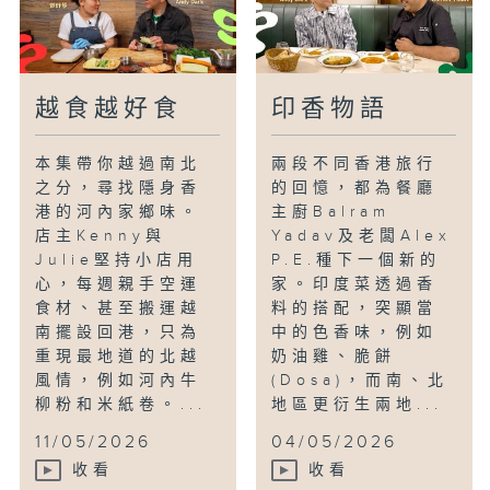
越食越好食
印香物語
本集帶你越過南北
兩段不同香港旅行
之分，尋找隱身香
的回憶，都為餐廳
港的河內家鄉味。
主廚Balram
店主Kenny與
Yadav及老闆Alex
Julie堅持小店用
P.E.種下一個新的
心，每週親手空運
家。印度菜透過香
食材、甚至搬運越
料的搭配，突顯當
南擺設回港，只為
中的色香味，例如
重現最地道的北越
奶油雞、脆餅
風情，例如河內牛
(Dosa)，而南、北
柳粉和米紙卷。...
地區更衍生兩地...
11/05/2026
04/05/2026
收看
收看