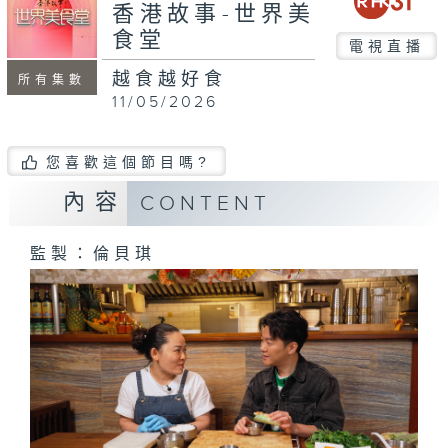
seconds
香港故事-世界美
食堂
電視直播
越食越好食
所有集數
11/05/2026
您喜歡這個節目嗎?
內容
CONTENT
監製：倫貝琪