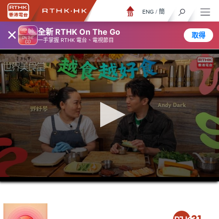
ENG
/
簡
×
全新 RTHK On The Go
取得
一手掌握 RTHK 電台、電視節目
0
seconds
of
23
minutes,
7