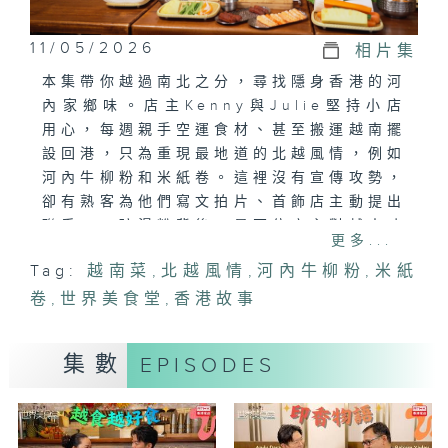
11/05/2026
相片集
本集帶你越過南北之分，尋找隱身香港的河
內家鄉味。店主Kenny與Julie堅持小店
用心，每週親手空運食材、甚至搬運越南擺
設回港，只為重現最地道的北越風情，例如
河內牛柳粉和米紙卷。這裡沒有宣傳攻勢，
卻有熟客為他們寫文拍片、首飾店主動提出
聯乘。一碗湯粉背後，是兩位店主對越南味
更多...
道的執著，與食客結下的真摯緣分。
Tag:
越南菜
,
北越風情
,
河內牛柳粉
,
米紙
卷
,
世界美食堂
,
香港故事
集數
EPISODES