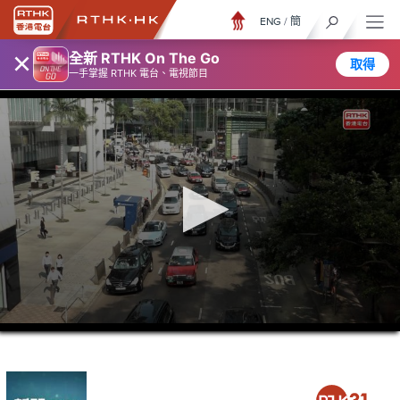
ENG
/
簡
×
全新 RTHK On The Go
取得
一手掌握 RTHK 電台、電視節目
0
seconds
of
27
minutes,
57