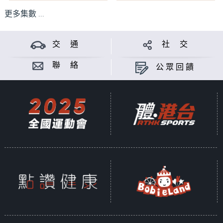
更多集數 ...
交 通
社 交
聯 絡
公眾回饋