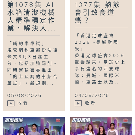
第1078集 AI
1077集 熱飲
水箱清潔機械
會引致食道
人精準穩定作
癌？
業，解決人...
「香港足球盛會
2026 -曼城對國
「網約車筆試」
米」
規管網約車部份法律
香港足球盛會2026
條文8月3日起生
載譽歸來，足球史上
效，包括加強罰則。
享負盛名的四支球
同時運輸署亦推出
隊：曼城、國際米
「的士及網約車綜合
蘭、車路士以及...
筆試」。新規例...
05/08/2026
04/08/2026
收看
收看