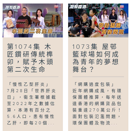
第1074集 木
1073集 屋邨
匠鑽研傳統榫
籃球場如何成
卯，賦予木頭
為青年的夢想
第二次生命
舞台？
「慢性乙型肝炎」
「網購過度包裝」
7月28日「世界肝炎
近年網購成風，有環
日」，衞生署根據截
保團體推算，每年送
至2022年之數據估
達香港的網購貨品包
算，本港有百分之
裝重達270萬公斤！
5.6人口，患有慢性
面對包裝氾濫問題，
乙肝，即每20個...
環保團體及物流...