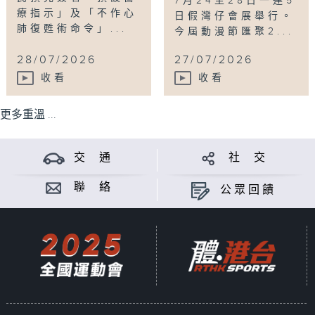
7月24至28日一連5
療指示」及「不作心
日假灣仔會展舉行。
肺復甦術命令」...
今屆動漫節匯聚2...
28/07/2026
27/07/2026
收看
收看
更多重溫 ...
交 通
社 交
聯 絡
公眾回饋