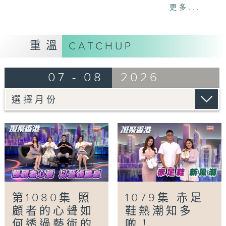
一人。市民購買藥物返港有甚麼風險？又會否觸
更多...
犯法例？
「照顧者心聲．以藝術喘息」
重溫
CATCHUP
照顧患病親人與龐大醫療開支等，是照顧者的主
要壓力來源。早前舉辦的「照顧的藝術」展覽，
07 - 08
2026
透過多位照顧者的藝術創作，真誠呈現他們在生
活與家庭間的心聲與承擔，喚起大眾對照顧者的
關注。
「雙軌人生Plus -棄銀行高薪當學廚」
郭景東在28歲時放棄穩定的銀行工，從零開始
學廚。至今成為Chef George的他，於8年間
已開設了7間餐廳，經歷過的艱難與挑戰不足為
外人道，而他仍專心一意貢獻飲食界，身體力行
道出只要肯放膽嘗試，必能闖出一片天。
第1080集 照
1079集 赤足
顧者的心聲如
鞋熱潮知多
Tag:
凝聚香港
,
Hong Kong United
,
社會
,
何透過藝術的
啲！
民生
,
資訊
,
學廚
,
崔潔彤
,
張嘉儀
,
徐頴堃
,
照顧者