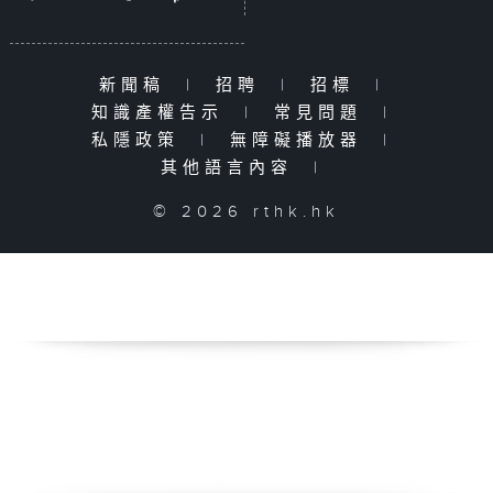
新聞稿
|
招聘
|
招標
|
知識產權告示
|
常見問題
|
私隱政策
|
無障礙播放器
|
其他語言內容
|
© 2026 rthk.hk