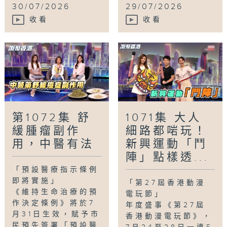
30/07/2026
29/07/2026
收看
收看
第1072集 舒
1071集 大人
緩腫瘤副作
細路都啱玩！
用，中醫有法
新興運動「鬥
陣」點樣透...
「預設醫療指示條例
即將實施」
「第27屆香港動漫
《維持生命治療的預
電玩節」
作決定條例》將於7
年度盛事《第27屆
月31日生效，賦予市
香港動漫電玩節》，
民預先簽署「預設醫