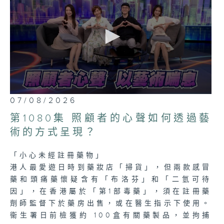
0
07/08/2026
seconds
of
第1080集 照顧者的心聲如何透過藝
23
minutes,
術的方式呈現？
7
seconds
「小心未經註冊藥物」
港人最愛遊日時到藥妝店「掃貨」，但兩款感冒
藥和頭痛藥懷疑含有「布洛芬」和「二氫可待
因」，在香港屬於「第1部毒藥」，須在註冊藥
劑師監督下於藥房出售，或在醫生指示下使用。
衞生署日前檢獲約 100盒有關藥製品，並拘捕