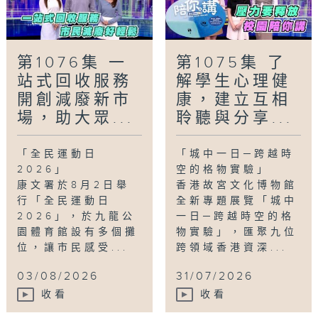
第1076集 一
第1075集 了
站式回收服務
解學生心理健
開創減廢新市
康，建立互相
場，助大眾...
聆聽與分享...
「全民運動日
「城中一日─跨越時
2026」
空的格物實驗」
康文署於8月2日舉
香港故宮文化博物館
行「全民運動日
全新專題展覽「城中
2026」，於九龍公
一日─跨越時空的格
園體育館設有多個攤
物實驗」，匯聚九位
位，讓市民感受...
跨領域香港資深...
03/08/2026
31/07/2026
收看
收看