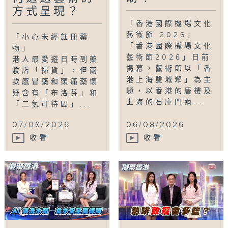
方式呈現？
心聲
,
衞生署
,
註冊藥物
,
銀行工
,
雙軌人生Plus
「香港國際機場文化
藝術節 2026」
「小心未經註冊藥
「香港國際機場文化
物」
藝術節2026」日前
港人最愛遊日時到藥
揭幕，藝術節以「香
妝店「掃貨」，但兩
港上海雙城聚」為主
款感冒藥和頭痛藥懷
題，以香港的唐樓及
疑含有「布洛芬」和
上海的石庫門兩...
「二氫可待因」...
07/08/2026
06/08/2026
收看
收看