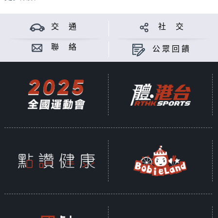
交 通
社 交
聯 絡
公眾回饋