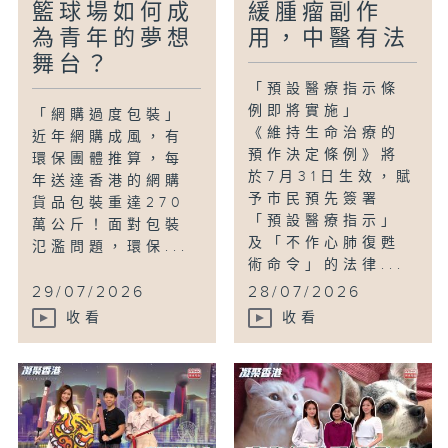
籃球場如何成
緩腫瘤副作
為青年的夢想
用，中醫有法
舞台？
「預設醫療指示條
例即將實施」
「網購過度包裝」
《維持生命治療的
近年網購成風，有
預作決定條例》將
環保團體推算，每
於7月31日生效，賦
年送達香港的網購
予市民預先簽署
貨品包裝重達270
「預設醫療指示」
萬公斤！面對包裝
及「不作心肺復甦
氾濫問題，環保...
術命令」的法律...
29/07/2026
28/07/2026
收看
收看