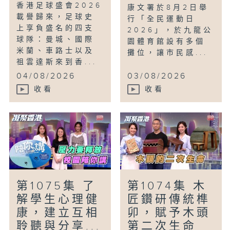
香港足球盛會2026
康文署於8月2日舉
載譽歸來，足球史
行「全民運動日
上享負盛名的四支
2026」，於九龍公
球隊：曼城、國際
園體育館設有多個
米蘭、車路士以及
攤位，讓市民感...
祖雲達斯來到香...
04/08/2026
03/08/2026
收看
收看
第1075集 了
第1074集 木
解學生心理健
匠鑽研傳統榫
康，建立互相
卯，賦予木頭
聆聽與分享...
第二次生命