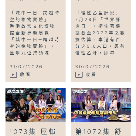
「城中一日─跨越時
「慢性乙型肝炎」
空的格物實驗」
7月28日「世界肝
香港故宮文化博物
炎日」，衞生署根
館全新專題展覽
據截至2022年之數
「城中一日─跨越時
據估算，本港有百
空的格物實驗」，
分之5.6人口，患有
匯聚九位跨領域...
慢性乙肝，即每...
31/07/2026
30/07/2026
收看
收看
1073集 屋邨
第1072集 舒