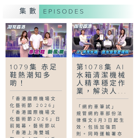
「玩物壯志-遊戲天堂任你玩」
集數
EPISODES
電子遊戲機面世已差不多50年，很多成年
人兒時也夢想擁有一部，今集的收藏家就是
由這種情意結開始，除了買遊戲機，更與友
人開設「打機天堂」，分享各種遊戲機及遊
戲珍藏，更自製「流動打機車」匯聚更多機
迷朋友。
1079集 赤足
第1078集 AI
鞋熱潮知多
水箱清潔機械
啲！
人精準穩定作
業，解決人...
「香港國際機場文
化藝術節 2026」
「網約車筆試」
「香港國際機場文
規管網約車部份法
化藝術節2026」日
律條文8月3日起生
前揭幕，藝術節以
效，包括加強罰
「香港上海雙城
則。同時運輸署亦