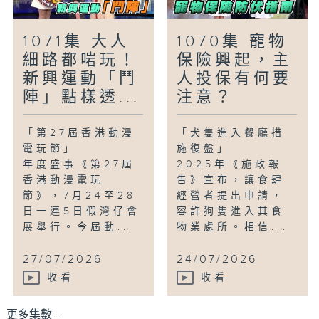
1071集 大人
1070集 寵物
細路都啱玩！
保險興起，主
新興運動「鬥
人投保有何要
陣」點樣透...
注意？
「第27屆香港動漫
「犬隻進入餐廳措
電玩節」
施復盤」
年度盛事《第27屆
2025年《施政報
香港動漫電玩
告》宣布，讓食肆
節》，7月24至28
經營者提出申請，
日一連5日假灣仔會
容許狗隻進入其食
展舉行。今屆動...
物業處所。相信...
27/07/2026
24/07/2026
收看
收看
更多集數 ...