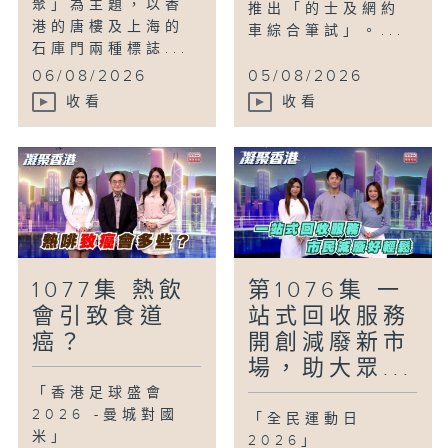
聚」為主題，以香
推出「的士及網約
港的唐樓及上海的
車綜合筆試」。...
石庫門兩種標誌...
06/08/2026
05/08/2026
收看
收看
1077集 熱飲
第1076集 一
會引致食道
站式回收服務
癌？
開創減廢新市
場，助大眾...
「香港足球盛會
2026 -曼城對國
「全民運動日
米」
2026」