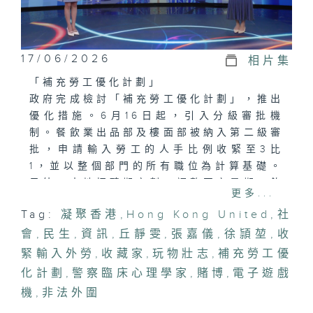
17/06/2026
相片集
「補充勞工優化計劃」
政府完成檢討「補充勞工優化計劃」，推出
優化措施。6月16日起，引入分級審批機
制。餐飲業出品部及樓面部被納入第二級審
批，申請輸入勞工的人手比例收緊至3比
1，並以整個部門的所有職位為計算基礎。
另外，本地招聘期亦劃一調整至六星期。飲
更多...
食業界有什麼意見？又如何應對？
Tag:
凝聚香港
,
Hong Kong United
,
社
會
「睇波唔賭波．一世無坎坷」
,
民生
,
資訊
,
丘靜雯
,
張嘉儀
,
徐頴堃
,
收
四年一度的世界盃已經開鑼，不少市民可能
緊輸入外勞
,
收藏家
,
玩物壯志
,
補充勞工優
以「湊熱鬧」的心態投注賽事。今晚請來警
化計劃
,
警察臨床心理學家
,
賭博
,
電子遊戲
方代表，講解賭博怎樣令人上癮，呼籲市民
機
,
非法外圍
遠離賭博。