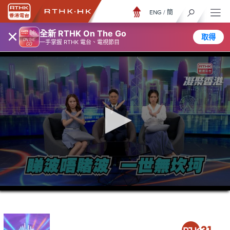
ENG
/
簡
×
全新 RTHK On The Go
取得
一手掌握 RTHK 電台、電視節目
0
seconds
of
23
minutes,
7