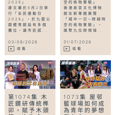
2026」
空的格物實驗」
康文署於8月2日舉
香港故宮文化博物
行「全民運動日
館全新專題展覽
2026」，於九龍公
「城中一日─跨越時
園體育館設有多個
空的格物實驗」，
攤位，讓市民感...
匯聚九位跨領域...
03/08/2026
31/07/2026
收看
收看
第1074集 木
1073集 屋邨
匠鑽研傳統榫
籃球場如何成
卯，賦予木頭
為青年的夢想