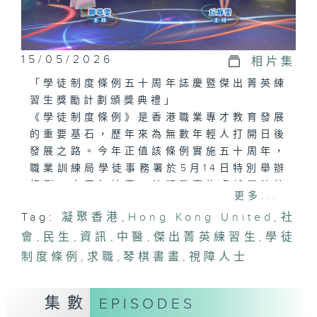
15/05/2026
相片集
「學徒制度條例五十周年誌慶暨傑出菁英練
習生獎勵計劃頒獎典禮」
《學徒制度條例》是香港職業專才教育發展
的重要基石，歷年來為無數年輕人打開日後
發展之路。今年正值該條例實施五十周年，
職業訓練局學徒事務署於5月14日特別舉辦
條例五十周年誌慶，並頒發嘉許卓越學徒校
更多...
友大使、傑出菁英練習生等多個獎項，表揚
Tag:
凝聚香港
,
Hong Kong United
,
社
不同年代表現出色的學徒。
會
,
民生
,
資訊
,
中醫
,
傑出菁英練習生
,
學徒
「視障有能力職場展價值」
制度條例
,
求職
,
琴棋書畫
,
視障人士
僱主在招聘視障人士時，往往因缺乏了解而
有所顧慮。就此，盲人輔導會一直積極擔當
集數
EPISODES
橋樑角色，在轉介過程中主動向僱主介紹會