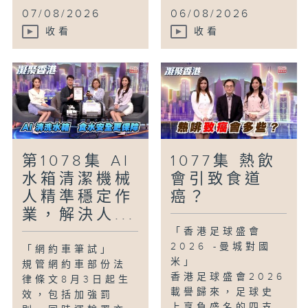
07/08/2026
06/08/2026
收看
收看
第1078集 AI
1077集 熱飲
水箱清潔機械
會引致食道
人精準穩定作
癌？
業，解決人...
「香港足球盛會
2026 -曼城對國
「網約車筆試」
米」
規管網約車部份法
香港足球盛會2026
律條文8月3日起生
載譽歸來，足球史
效，包括加強罰
上享負盛名的四支