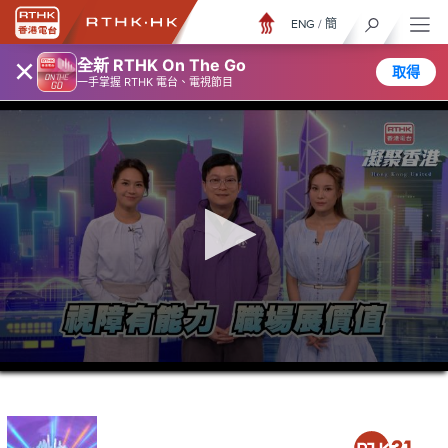
ENG
/
簡
×
全新 RTHK On The Go
取得
一手掌握 RTHK 電台、電視節目
0
seconds
of
23
minutes,
7