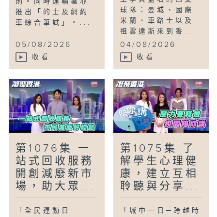
則。同時運輸署亦
球隊：曼城、國際
推出「的士及網約
米蘭、車路士以及
車綜合筆試」。...
祖雲達斯來到香...
05/08/2026
04/08/2026
收看
收看
第1076集 一
第1075集 了
站式回收服務
解學生心理健
開創減廢新市
康，建立互相
場，助大眾...
聆聽與分享...
「全民運動日
「城中一日─跨越時