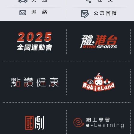
聯 絡
公眾回饋