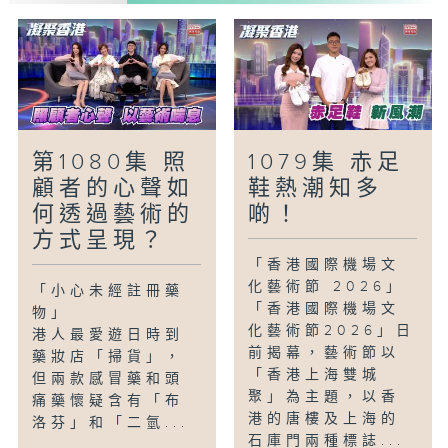
員的能力與優勢，並提供職位配對建議。
「雙軌人生Plus -多才多藝中醫師」
楊明霞博士是註冊中醫師，亦有拍片放上網
教大家養生方法。而她亦有多個興趣，譬如
彈古琴、跳中國舞，上年更在香港青少年藝
術家舞蹈比賽勇奪冠軍，可謂琴棋書畫樣樣
第1080集 照
1079集 赤足
精通。
顧者的心聲如
鞋熱潮知多
何透過藝術的
啲！
方式呈現？
「香港國際機場文
化藝術節 2026」
「小心未經註冊藥
「香港國際機場文
物」
化藝術節2026」日
港人最愛遊日時到
前揭幕，藝術節以
藥妝店「掃貨」，
「香港上海雙城
但兩款感冒藥和頭
聚」為主題，以香
痛藥懷疑含有「布
港的唐樓及上海的
洛芬」和「二氫...
石庫門兩種標誌...