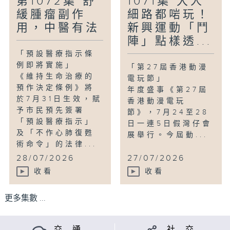
第1072集 舒
1071集 大人
緩腫瘤副作
細路都啱玩！
用，中醫有法
新興運動「鬥
陣」點樣透...
「預設醫療指示條
例即將實施」
「第27屆香港動漫
《維持生命治療的
電玩節」
預作決定條例》將
年度盛事《第27屆
於7月31日生效，賦
香港動漫電玩
予市民預先簽署
節》，7月24至28
「預設醫療指示」
日一連5日假灣仔會
及「不作心肺復甦
展舉行。今屆動...
術命令」的法律...
28/07/2026
27/07/2026
收看
收看
更多集數 ...
交 通
社 交