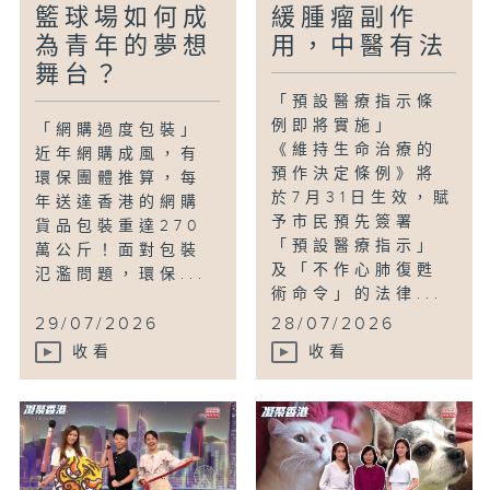
籃球場如何成
緩腫瘤副作
為青年的夢想
用，中醫有法
舞台？
「預設醫療指示條
例即將實施」
「網購過度包裝」
《維持生命治療的
近年網購成風，有
預作決定條例》將
環保團體推算，每
於7月31日生效，賦
年送達香港的網購
予市民預先簽署
貨品包裝重達270
「預設醫療指示」
萬公斤！面對包裝
及「不作心肺復甦
氾濫問題，環保...
術命令」的法律...
29/07/2026
28/07/2026
收看
收看