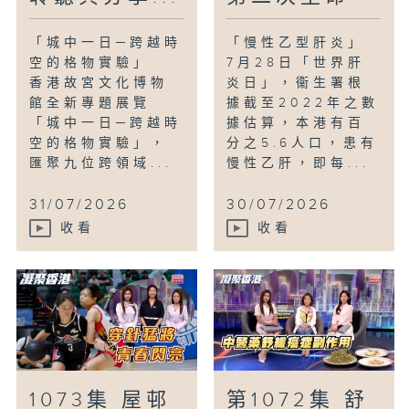
「城中一日─跨越時
「慢性乙型肝炎」
空的格物實驗」
7月28日「世界肝
香港故宮文化博物
炎日」，衞生署根
館全新專題展覽
據截至2022年之數
「城中一日─跨越時
據估算，本港有百
空的格物實驗」，
分之5.6人口，患有
匯聚九位跨領域...
慢性乙肝，即每...
31/07/2026
30/07/2026
收看
收看
1073集 屋邨
第1072集 舒