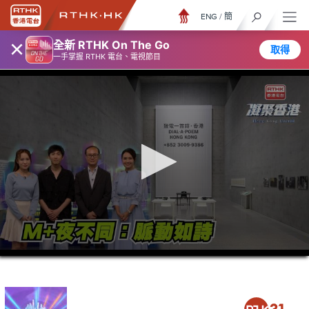
ENG
/
簡
×
全新 RTHK On The Go
取得
一手掌握 RTHK 電台、電視節目
0
seconds
of
23
minutes,
7