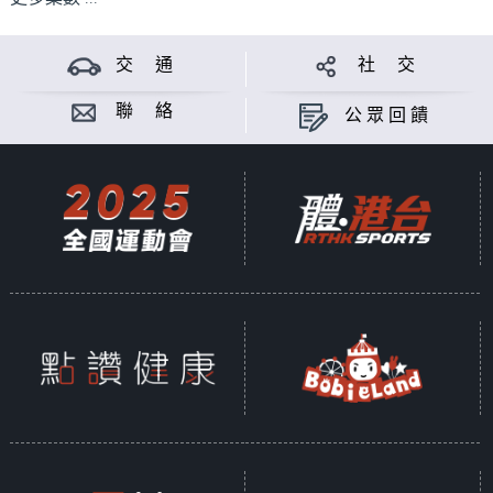
交 通
社 交
聯 絡
公眾回饋