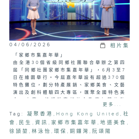
04/06/2026
相片集
「家鄉市集嘉年華」
由全港30個省級同鄉社團聯合舉辦之第四
屆「同鄉社團家鄉市集嘉年華」，6月3至7
日在維園舉行。今屆嘉年華設有超過370個
特色攤位，劃分特產展銷、家鄉美食、文藝
演出及創科體驗四大專區，匯聚全國特色美
食。大家一起體驗家鄉美食及嘉年華的熱
更多...
鬧！
Tag:
凝聚香港
,
Hong Kong United
,
社
會
「M+夜不同：脈動如詩」
,
民生
,
資訊
,
家鄉市集嘉年華
,
地道美食
,
「M+夜不同：脈動如詩」將詩意連結生
徐頴堃
,
林泳怡
,
環保
,
銅鑼灣
,
阮頌陽
活、舞蹈與音樂，讓大家在流動的爵士樂韻