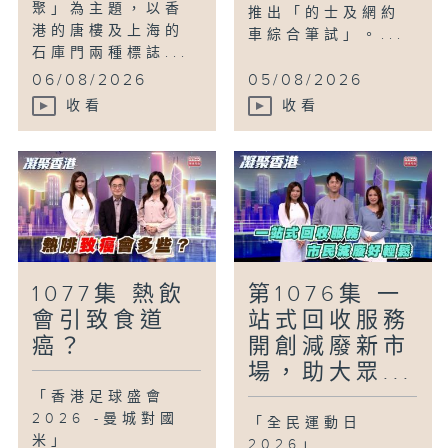
聚」為主題，以香
推出「的士及網約
港的唐樓及上海的
車綜合筆試」。...
石庫門兩種標誌...
06/08/2026
05/08/2026
收看
收看
1077集 熱飲
第1076集 一
會引致食道
站式回收服務
癌？
開創減廢新市
場，助大眾...
「香港足球盛會
2026 -曼城對國
「全民運動日
米」
2026」