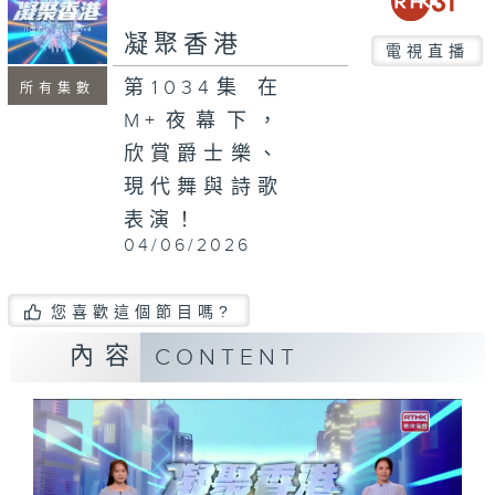
seconds
凝聚香港
電視直播
第1034集 在
所有集數
M+夜幕下，
欣賞爵士樂、
現代舞與詩歌
表演！
04/06/2026
您喜歡這個節目嗎?
內容
CONTENT