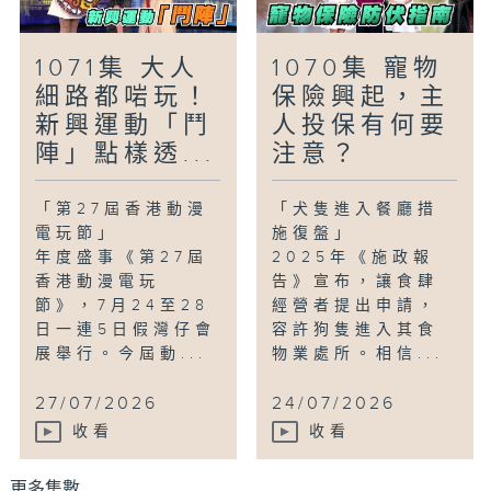
1071集 大人
1070集 寵物
細路都啱玩！
保險興起，主
新興運動「鬥
人投保有何要
陣」點樣透...
注意？
「第27屆香港動漫
「犬隻進入餐廳措
電玩節」
施復盤」
年度盛事《第27屆
2025年《施政報
香港動漫電玩
告》宣布，讓食肆
節》，7月24至28
經營者提出申請，
日一連5日假灣仔會
容許狗隻進入其食
展舉行。今屆動...
物業處所。相信...
27/07/2026
24/07/2026
收看
收看
更多集數 ...