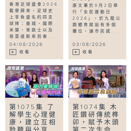
香港足球盛會2026
康文署於8月2日舉
載譽歸來，足球史
行「全民運動日
上享負盛名的四支
2026」，於九龍公
球隊：曼城、國際
園體育館設有多個
米蘭、車路士以及
攤位，讓市民感...
祖雲達斯來到香...
04/08/2026
03/08/2026
收看
收看
第1075集 了
第1074集 木
解學生心理健
匠鑽研傳統榫
康，建立互相
卯，賦予木頭
聆聽與分享...
第二次生命