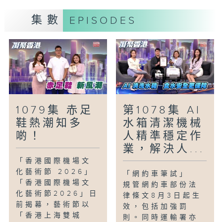
與舞蹈脈動中，感受源源不絕的詩意。
集數
EPISODES
「民生美食關注組-銅鑼灣馬友與仙草」
繼續帶大家在銅鑼灣繁華街道中尋覓最道地
的舌尖滋味！我們先走進充滿鑊氣的港式大
排檔，品嚐外酥內嫩的芝麻雞及魚鮮甘香的
煎馬友；隨後轉往手工仙草店，細味口感軟
綿的米麻糬與嫩滑仙草盛盤。
1079集 赤足
第1078集 AI
「童話香港-環保小先鋒」
鞋熱潮知多
水箱清潔機械
可能不少人家中會有個廚餘桶，但大家是否
啲！
人精準穩定作
只用它來盛載廚餘？若要小朋友發揮創意，
業，解決人...
他們覺得這桶還有甚麼其他用途？
「香港國際機場文
化藝術節 2026」
「網約車筆試」
「香港國際機場文
規管網約車部份法
化藝術節2026」日
律條文8月3日起生
前揭幕，藝術節以
效，包括加強罰
「香港上海雙城
則。同時運輸署亦