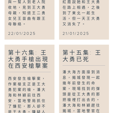
與一幫人到老人院
紅霞說她和王大勇
收地，見到王大勇
在路上相遇，之後
母親，知道王二勇
到了東北一起生
女兒王苗曲有跟王
活，但一天王大勇
母聯絡。
又消失了。
22/01/2025
21/01/2025
第十六集: 王
第十五集: 王
大勇手槍出現
大勇已死
在西安槍擊案
潘大海方面接到消
息，揭城發現一起
西安發生槍擊案，
幾年前發生的命
作案槍支正是王大
案，現場找到的彈
勇犯案的槍。潘大
頭是從王大勇的那
海和林穎前往西
把槍裡打出去的。
安，當地警局抓住
潘大海和林穎趕往
了嫌犯，那人卻不
揭城，當地警官在
是王大勇。嫌疑人