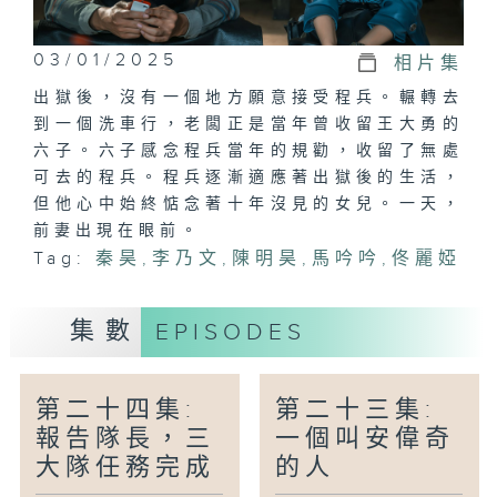
03/01/2025
相片集
出獄後，沒有一個地方願意接受程兵。輾轉去
到一個洗車行，老闆正是當年曾收留王大勇的
六子。六子感念程兵當年的規勸，收留了無處
可去的程兵。程兵逐漸適應著出獄後的生活，
但他心中始終惦念著十年沒見的女兒。一天，
前妻出現在眼前。
Tag:
秦昊
,
李乃文
,
陳明昊
,
馬吟吟
,
佟麗婭
集數
EPISODES
第二十四集:
第二十三集:
報告隊長，三
一個叫安偉奇
大隊任務完成
的人