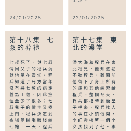
出現。
24/01/2025
23/01/2025
第十八集: 七
第十七集: 東
叔的葬禮
北的澡堂
七叔死了，與七叔
潘大海和程兵在東
情同父子的程兵沉
北相見，他知道勸
默地坐在靈堂。程
不動程兵，離開前
兵知道了局方當年
他留下了身上所有
沒有將七叔的病定
的錢和其他線索給
義為工傷，因此撫
程兵。整個冬天，
恤金少了很多；七
程兵都按時到澡堂
叔兒子的債主又找
子裡來。程兵找人
上門。程兵決定到
的事在小鎮傳開，
夜場當睇場賺錢給
李紅霞帶著一個小
七嬸。一天，程兵
女孩找到了他。李