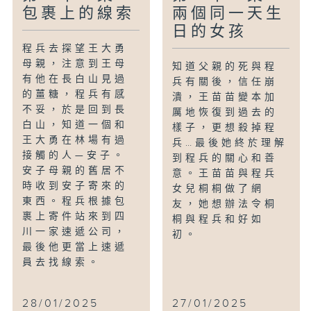
包裹上的線索
兩個同一天生
日的女孩
程兵去探望王大勇
母親，注意到王母
知道父親的死與程
有他在長白山見過
兵有關後，信任崩
的薑糖，程兵有感
潰，王苗苗變本加
不妥，於是回到長
厲地恢復到過去的
白山，知道一個和
樣子，更想殺掉程
王大勇在林場有過
兵…最後她終於理解
接觸的人—安子。
到程兵的關心和善
安子母親的舊居不
意。王苗苗與程兵
時收到安子寄來的
女兒桐桐做了網
東西。程兵根據包
友，她想辦法令桐
裹上寄件站來到四
桐與程兵和好如
川一家速遞公司，
初。
最後他更當上速遞
員去找線索。
28/01/2025
27/01/2025