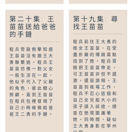
第二十集: 王
第十九集: 尋
苗苗送給爸爸
找王苗苗
的手鏈
程兵前往王大勇的
姪女王苗苗，在受
程兵旁敲側擊知道
盡折磨的傳銷窩點
王苗苗沒有跟王大
找到了她。程兵冒
勇聯繫過。程兵王
險把王苗苗帶走，
苗苗仿佛一對父女
可王苗苗非但不感
一般生活在一起，
激，還惡語相。王
他似乎代入了父親
苗苗到夜場工作，
的角色，彼此關心
程兵不忍心這個和
照顧，直到王苗苗
自己女兒般大小的
在程兵包裡發現了
孩子誤入歧途，總
自己小時候做給爸
是在她周圍護著
爸王二勇的手鏈。
她。同時間，疑似
王大勇身影在寧州