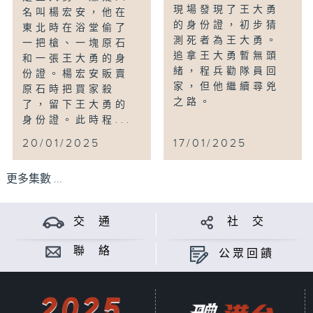
現場發現了王大勇
名叫楊宏安，他在
的身份證，初步猜
東北時在浴堂偷了
測死者為王大勇。
一把槍、一塊原石
追拿王大勇暫無頭
和一張王大勇的身
緒，程兵勸隊員回
份證。楊宏安販賣
家，但他繼續尋兇
原石時把買家殺
之路。
了，留下王大勇的
身份證。此時程...
20/01/2025
17/01/2025
更多集數 ...
交 通
社 交
聯 絡
公眾回饋