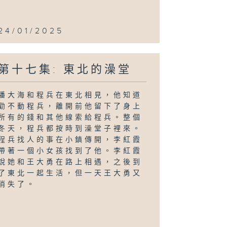
24/01/2025
第十七集: 東北的澡堂
潘大海和程兵在東北相見，他知道
勸不動程兵，離開前他留下了身上
所有的錢和其他線索給程兵。整個
冬天，程兵都按時到澡堂子裡來。
程兵找人的事在小鎮傳開，李紅霞
帶著一個小女孩找到了他。李紅霞
說她和王大勇在路上相遇，之後到
了東北一起生活，但一天王大勇又
消失了。