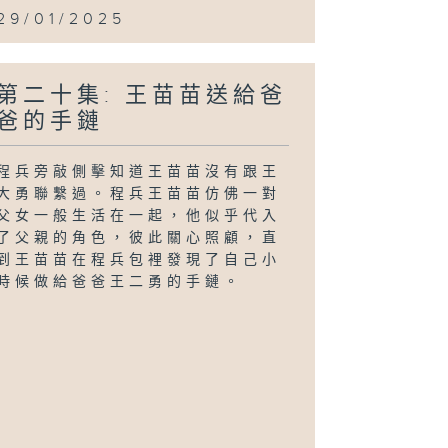
29/01/2025
第二十集: 王苗苗送給爸
爸的手鏈
程兵旁敲側擊知道王苗苗沒有跟王
大勇聯繫過。程兵王苗苗仿佛一對
父女一般生活在一起，他似乎代入
了父親的角色，彼此關心照顧，直
到王苗苗在程兵包裡發現了自己小
時候做給爸爸王二勇的手鏈。