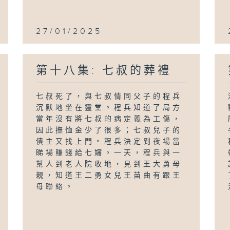
27/01/2025
第十八集: 七叔的葬禮
七叔死了，與七叔情同父子的程兵
沉默地坐在靈堂。程兵知道了局方
當年沒有將七叔的病定義為工傷，
因此撫恤金少了很多；七叔兒子的
債主又找上門。程兵決定到夜場當
睇場賺錢給七嬸。一天，程兵與一
幫人到老人院收地，見到王大勇母
親，知道王二勇女兒王苗曲有跟王
母聯絡。