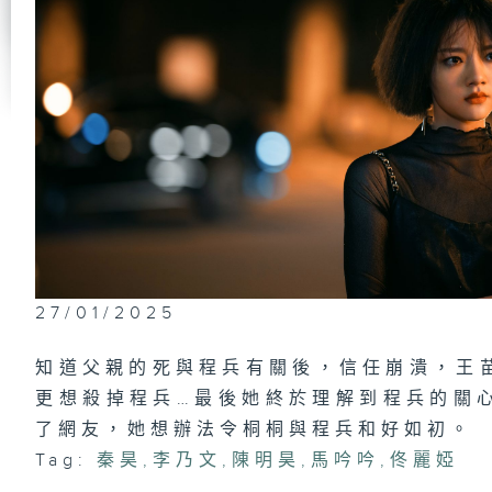
27/01/2025
知道父親的死與程兵有關後，信任崩潰，王
更想殺掉程兵…最後她終於理解到程兵的關
了網友，她想辦法令桐桐與程兵和好如初。
Tag:
秦昊
,
李乃文
,
陳明昊
,
馬吟吟
,
佟麗婭