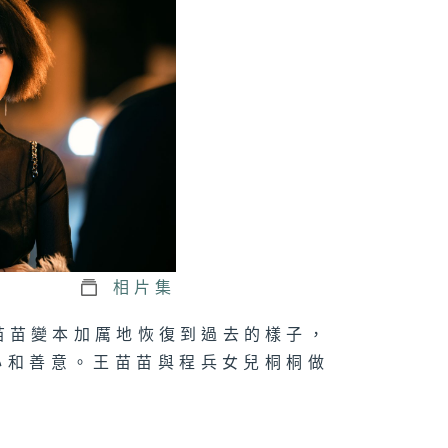
相片集
苗苗變本加厲地恢復到過去的樣子，
心和善意。王苗苗與程兵女兒桐桐做