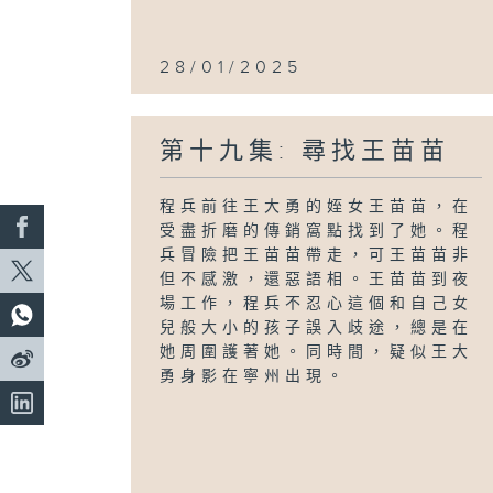
28/01/2025
第十九集: 尋找王苗苗
程兵前往王大勇的姪女王苗苗，在
受盡折磨的傳銷窩點找到了她。程
兵冒險把王苗苗帶走，可王苗苗非
但不感激，還惡語相。王苗苗到夜
場工作，程兵不忍心這個和自己女
兒般大小的孩子誤入歧途，總是在
她周圍護著她。同時間，疑似王大
勇身影在寧州出現。