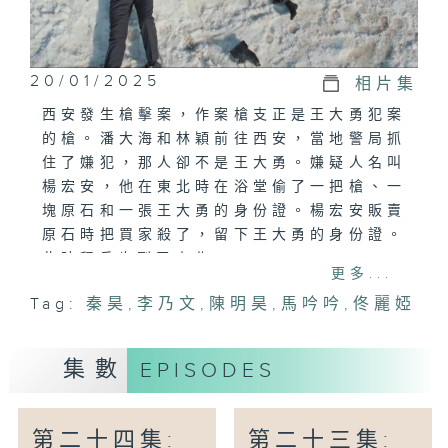
20/01/2025
相片集
西安發生槍擊案，作案槍支正是王大勇犯案
的槍。潘大海和林穎前往西安，當地警局抓
住了嫌犯，那人卻不是王大勇。嫌疑人名叫
楊宏安，他在東北時在浴堂偷了一把槍、一
塊原石和一張王大勇的身份證。楊宏安販賣
原石時把買家殺了，留下王大勇的身份證。
此時程兵也到了東北。
更多...
Tag:
秦昊
,
李乃文
,
陳明昊
,
馬吟吟
,
佟麗婭
集數
EPISODES
第二十四集:
第二十三集: