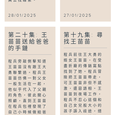
員去找線索。
28/01/2025
27/01/2025
第二十集: 王
第十九集: 尋
苗苗送給爸爸
找王苗苗
的手鏈
程兵前往王大勇的
姪女王苗苗，在受
程兵旁敲側擊知道
盡折磨的傳銷窩點
王苗苗沒有跟王大
找到了她。程兵冒
勇聯繫過。程兵王
險把王苗苗帶走，
苗苗仿佛一對父女
可王苗苗非但不感
一般生活在一起，
激，還惡語相。王
他似乎代入了父親
苗苗到夜場工作，
的角色，彼此關心
程兵不忍心這個和
照顧，直到王苗苗
自己女兒般大小的
在程兵包裡發現了
孩子誤入歧途，總
自己小時候做給爸