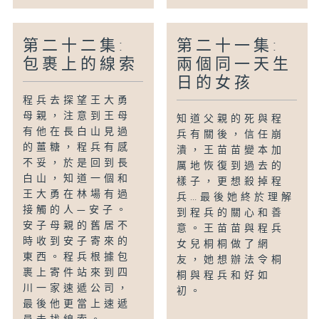
第二十二集:
第二十一集:
包裹上的線索
兩個同一天生
日的女孩
程兵去探望王大勇
母親，注意到王母
知道父親的死與程
有他在長白山見過
兵有關後，信任崩
的薑糖，程兵有感
潰，王苗苗變本加
不妥，於是回到長
厲地恢復到過去的
白山，知道一個和
樣子，更想殺掉程
王大勇在林場有過
兵…最後她終於理解
接觸的人—安子。
到程兵的關心和善
安子母親的舊居不
意。王苗苗與程兵
時收到安子寄來的
女兒桐桐做了網
東西。程兵根據包
友，她想辦法令桐
裹上寄件站來到四
桐與程兵和好如
川一家速遞公司，
初。
最後他更當上速遞