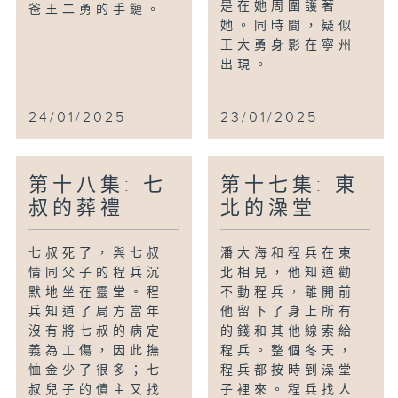
是在她周圍護著
爸王二勇的手鏈。
她。同時間，疑似
王大勇身影在寧州
出現。
24/01/2025
23/01/2025
第十八集: 七
第十七集: 東
叔的葬禮
北的澡堂
七叔死了，與七叔
潘大海和程兵在東
情同父子的程兵沉
北相見，他知道勸
默地坐在靈堂。程
不動程兵，離開前
兵知道了局方當年
他留下了身上所有
沒有將七叔的病定
的錢和其他線索給
義為工傷，因此撫
程兵。整個冬天，
恤金少了很多；七
程兵都按時到澡堂
叔兒子的債主又找
子裡來。程兵找人