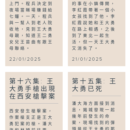
上門。程兵決定到
的事在小鎮傳開，
夜場當睇場賺錢給
李紅霞帶著一個小
七嬸。一天，程兵
女孩找到了他。李
與一幫人到老人院
紅霞說她和王大勇
收地，見到王大勇
在路上相遇，之後
母親，知道王二勇
到了東北一起生
女兒王苗曲有跟王
活，但一天王大勇
母聯絡。
又消失了。
22/01/2025
21/01/2025
第十六集: 王
第十五集: 王
大勇手槍出現
大勇已死
在西安槍擊案
潘大海方面接到消
息，揭城發現一起
西安發生槍擊案，
幾年前發生的命
作案槍支正是王大
案，現場找到的彈
勇犯案的槍。潘大
頭是從王大勇的那