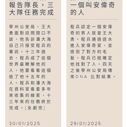
報告隊長，三
一個叫安偉奇
大隊任務完成
的人
寧州公安局，王大
程兵認定一個安偉
勇面對訊問閉口不
奇的男人就是王大
談，他告訴潘大海
勇。程兵通過送水
自己只接受程兵的
進入安偉奇家，並
審訊。十三年過
撿到了對方的毛
去，程兵成了這個
髮。程兵已經確定
世界最瞭解他的
他找對了人。四天
人，他要看看這個
之後寧州公安局傳
追了他十五年的
來DNA 比對結果。
人。程兵和潘大海
在資料室看着多年
來收集的線索，十
三年來的任務終於
完成。[全劇完]
30/01/2025
29/01/2025