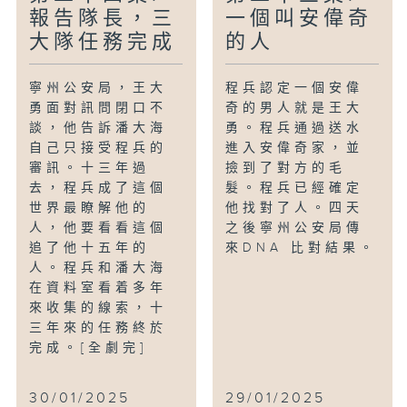
報告隊長，三
一個叫安偉奇
大隊任務完成
的人
寧州公安局，王大
程兵認定一個安偉
勇面對訊問閉口不
奇的男人就是王大
談，他告訴潘大海
勇。程兵通過送水
自己只接受程兵的
進入安偉奇家，並
審訊。十三年過
撿到了對方的毛
去，程兵成了這個
髮。程兵已經確定
世界最瞭解他的
他找對了人。四天
人，他要看看這個
之後寧州公安局傳
追了他十五年的
來DNA 比對結果。
人。程兵和潘大海
在資料室看着多年
來收集的線索，十
三年來的任務終於
完成。[全劇完]
30/01/2025
29/01/2025