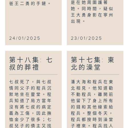
是在她周圍護著
爸王二勇的手鏈。
她。同時間，疑似
王大勇身影在寧州
出現。
24/01/2025
23/01/2025
第十八集: 七
第十七集: 東
叔的葬禮
北的澡堂
七叔死了，與七叔
潘大海和程兵在東
情同父子的程兵沉
北相見，他知道勸
默地坐在靈堂。程
不動程兵，離開前
兵知道了局方當年
他留下了身上所有
沒有將七叔的病定
的錢和其他線索給
義為工傷，因此撫
程兵。整個冬天，
恤金少了很多；七
程兵都按時到澡堂
叔兒子的債主又找
子裡來。程兵找人