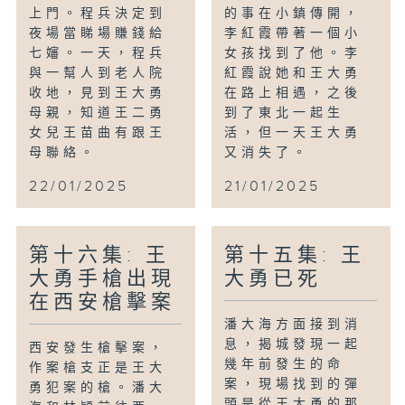
上門。程兵決定到
的事在小鎮傳開，
夜場當睇場賺錢給
李紅霞帶著一個小
七嬸。一天，程兵
女孩找到了他。李
與一幫人到老人院
紅霞說她和王大勇
收地，見到王大勇
在路上相遇，之後
母親，知道王二勇
到了東北一起生
女兒王苗曲有跟王
活，但一天王大勇
母聯絡。
又消失了。
22/01/2025
21/01/2025
第十六集: 王
第十五集: 王
大勇手槍出現
大勇已死
在西安槍擊案
潘大海方面接到消
息，揭城發現一起
西安發生槍擊案，
幾年前發生的命
作案槍支正是王大
案，現場找到的彈
勇犯案的槍。潘大
頭是從王大勇的那