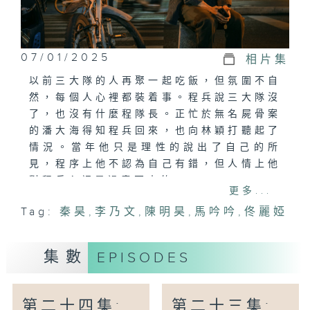
07/01/2025
相片集
以前三大隊的人再聚一起吃飯，但氛圍不自
然，每個人心裡都裝着事。程兵說三大隊沒
了，也沒有什麼程隊長。正忙於無名屍骨案
的潘大海得知程兵回來，也向林穎打聽起了
情況。當年他只是理性的說出了自己的所
見，程序上他不認為自己有錯，但人情上他
對程兵心裡是過意不去的。
更多...
Tag:
秦昊
,
李乃文
,
陳明昊
,
馬吟吟
,
佟麗婭
集數
EPISODES
第二十四集:
第二十三集: