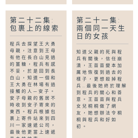
第二十二集:
第二十一集:
包裹上的線索
兩個同一天生
日的女孩
程兵去探望王大勇
母親，注意到王母
知道父親的死與程
有他在長白山見過
兵有關後，信任崩
的薑糖，程兵有感
潰，王苗苗變本加
不妥，於是回到長
厲地恢復到過去的
白山，知道一個和
樣子，更想殺掉程
王大勇在林場有過
兵…最後她終於理解
接觸的人—安子。
到程兵的關心和善
安子母親的舊居不
意。王苗苗與程兵
時收到安子寄來的
女兒桐桐做了網
東西。程兵根據包
友，她想辦法令桐
裹上寄件站來到四
桐與程兵和好如
川一家速遞公司，
初。
最後他更當上速遞