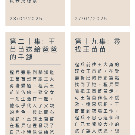
員去找線索。
28/01/2025
27/01/2025
第二十集: 王
第十九集: 尋
苗苗送給爸爸
找王苗苗
的手鏈
程兵前往王大勇的
姪女王苗苗，在受
程兵旁敲側擊知道
盡折磨的傳銷窩點
王苗苗沒有跟王大
找到了她。程兵冒
勇聯繫過。程兵王
險把王苗苗帶走，
苗苗仿佛一對父女
可王苗苗非但不感
一般生活在一起，
激，還惡語相。王
他似乎代入了父親
苗苗到夜場工作，
的角色，彼此關心
程兵不忍心這個和
照顧，直到王苗苗
自己女兒般大小的
在程兵包裡發現了
孩子誤入歧途，總
自己小時候做給爸