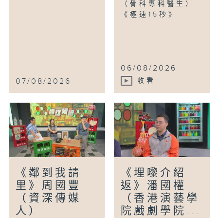
（骨科專科醫生）
《極速15秒》
06/08/2026
07/08/2026
收看
《鄰到我請
《埋嚟介紹
里》周國豐
返》潘國權
（資深傳媒
（香港演藝學
人）
院戲劇學院...