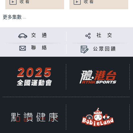
收看
收看
更多集數 ...
交 通
社 交
聯 絡
公眾回饋