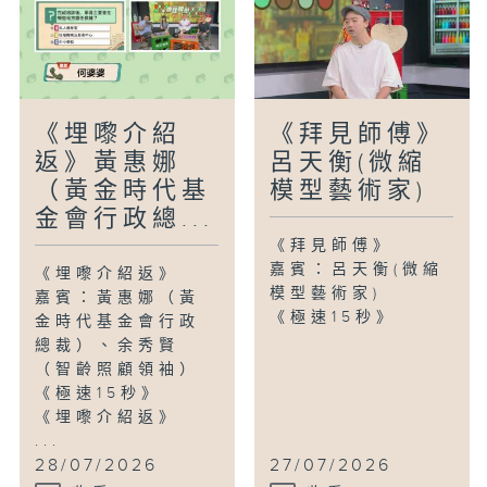
《埋嚟介紹
《拜見師傅》
返》黃惠娜
呂天衡(微縮
（黃金時代基
模型藝術家)
金會行政總...
《拜見師傅》
嘉賓：呂天衡(微縮
《埋嚟介紹返》
模型藝術家)
嘉賓：黃惠娜（黃
《極速15秒》
金時代基金會行政
總裁）、余秀賢
（智齡照顧領袖）
《極速15秒》
《埋嚟介紹返》
...
28/07/2026
27/07/2026