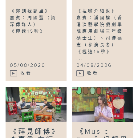
《鄰到我請里》
《埋嚟介紹返》
嘉賓：周國豐（資
嘉賓：潘國權（香
深傳媒人）
港演藝學院戲劇學
《極速15秒》
院應用劇場三年級
碩士生）、司徒德
志（參演長者）
《極速15秒》
...
05/08/2026
04/08/2026
收看
收看
《拜見師傅》
《Music