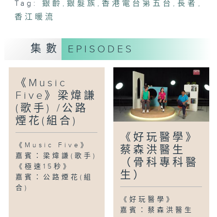
Tag:
銀齡
,
銀髮族
,
香港電台第五台
,
長者
,
香江暖流
集數
EPISODES
《Music
Five》梁煒謙
(歌手) /公路
煙花(組合)
《好玩醫學》
《Music Five》
蔡森洪醫生
嘉賓：梁煒謙(歌手)
（骨科專科醫
《極速15秒》
生）
嘉賓：公路煙花(組
合)
《好玩醫學》
嘉賓：蔡森洪醫生