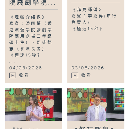
院戲劇學院...
《拜見師傅》
嘉賓：李嘉偉(布行
《埋嚟介紹返》
負責人)
嘉賓：潘國權（香
《極速15秒》
港演藝學院戲劇學
院應用劇場三年級
碩士生）、司徒德
志（參演長者）
《極速15秒》
...
04/08/2026
03/08/2026
收看
收看