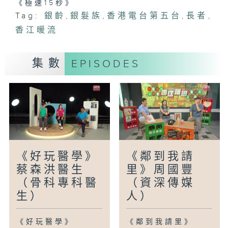
《極速15秒》
Tag:
銀齡
,
銀髮族
,
香港電台第五台
,
長者
,
香江暖流
集數
EPISODES
《好玩醫學》
《鄰到我請
蔡森洪醫生
里》周國豐
（骨科專科醫
（資深傳媒
生）
人）
《好玩醫學》
《鄰到我請里》