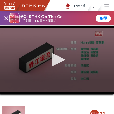
ENG
/
簡
×
全新 RTHK On The Go
取得
一手掌握 RTHK 電台、電視節目
0
seconds
of
46
minutes,
56