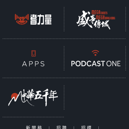
新聞稿
|
招聘
|
招標
|