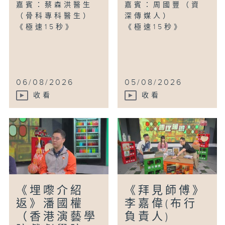
嘉賓：蔡森洪醫生
嘉賓：周國豐（資
（骨科專科醫生）
深傳媒人）
《極速15秒》
《極速15秒》
06/08/2026
05/08/2026
收看
收看
《埋嚟介紹
《拜見師傅》
返》潘國權
李嘉偉(布行
（香港演藝學
負責人)