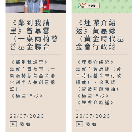
《鄰到我請
《埋嚟介紹
里》曾慕雪
返》黃惠娜
（一桌兩椅慈
（黃金時代基
善基金聯合...
金會行政總...
《鄰到我請里》
《埋嚟介紹返》
嘉賓：曾慕雪（一
嘉賓：黃惠娜（黃
桌兩椅慈善基金聯
金時代基金會行政
合創辦人兼創意總
總裁）、余秀賢
監）
（智齡照顧領袖）
《極速15秒》
《極速15秒》
《埋嚟介紹返》
...
29/07/2026
28/07/2026
收看
收看