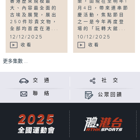
香港歷來規模最
樂，由現在至明年1
大、內容最全面的
月4日，帶來連串節
古埃及展覽，展出
慶活動，焦點節目
250件珍貴文物，
之一是今年再度登
全部均首度在港...
場的「玩轉大館...
12/12/2025
10/12/2025
收看
收看
更多集數 ...
交 通
社 交
聯 絡
公眾回饋