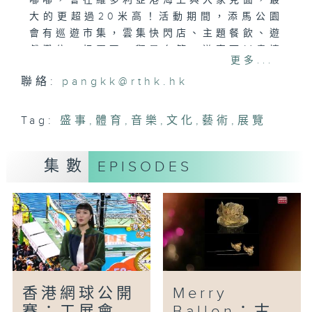
嘟嘟，會在維多利亞港海上與大家見面，最
大的更超過20米高！活動期間，添馬公園
會有巡遊市集，雲集快閃店、主題餐飲、遊
戲攤位、扭蛋區，觀景台等，遊客可以盡情
更多...
打卡。限定紀念品方面，就有海上雕塑迷你
聯絡:
pangkk@rthk.hk
版公仔及收藏卡。
Tag:
盛事
,
體育
,
音樂
,
文化
,
藝術
,
展覽
集數
EPISODES
香港網球公開
Merry
賽；工展會
Ballon；古