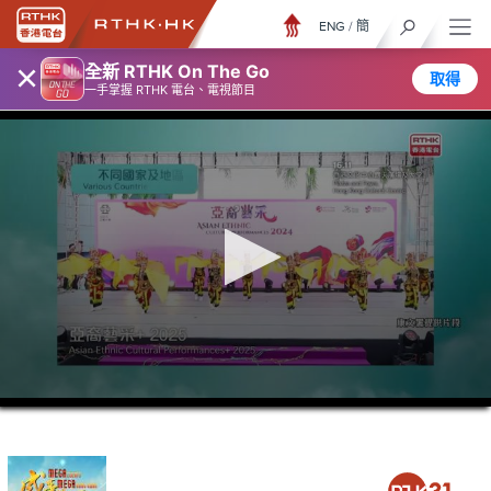
ENG
/
簡
×
全新 RTHK On The Go
取得
一手掌握 RTHK 電台、電視節目
0
seconds
of
3
minutes,
7