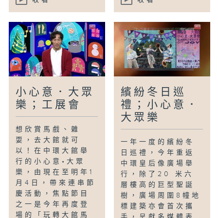
收看
收看
小心意．大眾
繽紛冬日巡
樂；工展會
禮；小心意．
大眾樂
想欣賞馬戲、雜
耍，去大館就可
一年一度的繽紛冬
以！在中環大館舉
日巡禮，今年重返
行的小心意•大眾
中環皇后像廣場舉
樂，由現在至明年1
行，除了20 米六
月4日，帶來連串節
層樓高的巨型聖誕
慶活動，焦點節目
樹，廣場周圍8幢地
之一是今年再度登
標建築亦會首次攜
場的「玩轉大館馬
手，呈獻多媒體表