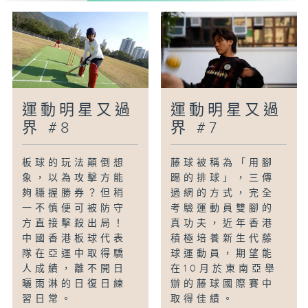
運動明星又過
運動明星又過
界 #8
界 #7
板球的玩法顛倒想
藤球被稱為「用腳
象，以為攻擊方能
踢的排球」，三傳
夠穩握勝券？但稍
過網的方式，完全
一不慎便可被防守
考驗運動員雙腳的
方直接擊殺出局！
真功夫，近年香港
中國香港板球代表
積極培養新生代藤
隊在亞運中取得驕
球運動員，期望能
人成績，離不開日
在10月於東南亞舉
曬雨淋的日復日練
辦的藤球國際賽中
習日常。
取得佳績。