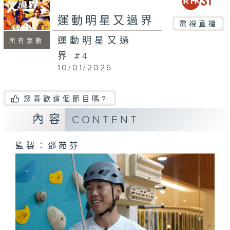
seconds
運動明星又過界
電視直播
運動明星又過
所有集數
界 #4
10/01/2026
您喜歡這個節目嗎?
內容
CONTENT
監製：鄧苑芬