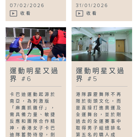
...
...
07/02/2026
31/01/2026
收看
收看
運動明星又過
運動明星又過
界 #6
界 #5
卡巴迪運動起源於
港隊霹靂舞隊不再
南亞，為刺激版
限於街頭文化，而
「麻鷹抓雞仔」，
是直接打進奧運及
需具備力量、敏捷
全運舞台，並於剛
反應和團隊合作精
過去的全運賽事中
神，香港女子卡巴
取得男子組總排名
迪隊蓄勢待發，劍
第五名的驕人成