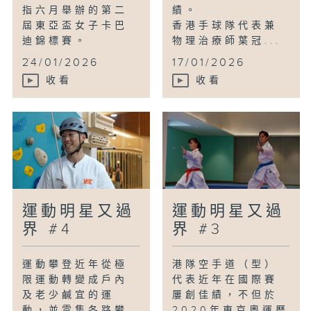
指六月舉辦的第二
績。
屆東亞盃女子卡巴
香港手球隊代表兼
迪錦標賽。
物理治療師葉冠...
...
24/01/2026
17/01/2026
收看
收看
運動明星又過
運動明星又過
界 #4
界 #3
運動攀登近年從極
港隊空手道（型）
限運動轉變成戶內
代表近年在國際賽
及老少鹹宜的運
屢創佳績，不但於
動，並雲集各路攀
2020年東京奧運歷