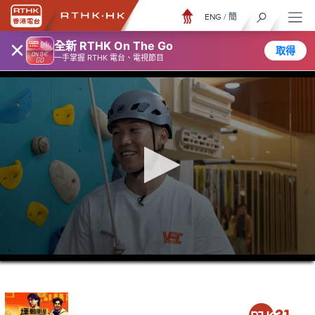
ENG
/
簡
×
全新 RTHK On The Go
取得
一手掌握 RTHK 電台、電視節目
0
seconds
of
23
minutes,
4