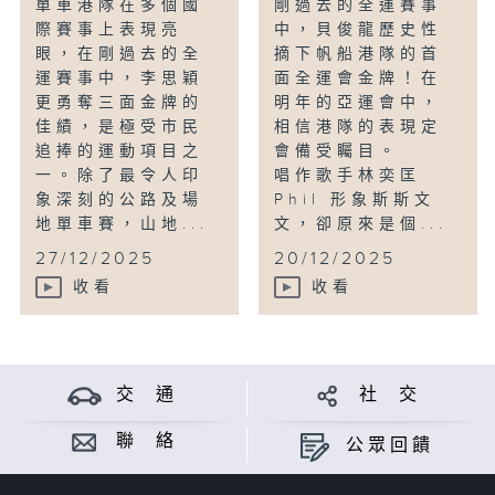
單車港隊在多個國
剛過去的全運賽事
際賽事上表現亮
中，貝俊龍歷史性
眼，在剛過去的全
摘下帆船港隊的首
運賽事中，李思穎
面全運會金牌！在
更勇奪三面金牌的
明年的亞運會中，
佳績，是極受市民
相信港隊的表現定
追捧的運動項目之
會備受矚目。
一。除了最令人印
唱作歌手林奕匡
象深刻的公路及場
Phil 形象斯斯文
地單車賽，山地...
文，卻原來是個...
27/12/2025
20/12/2025
收看
收看
交 通
社 交
聯 絡
公眾回饋