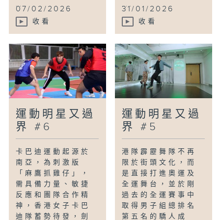
...
...
07/02/2026
31/01/2026
收看
收看
運動明星又過
運動明星又過
界 #6
界 #5
卡巴迪運動起源於
港隊霹靂舞隊不再
南亞，為刺激版
限於街頭文化，而
「麻鷹抓雞仔」，
是直接打進奧運及
需具備力量、敏捷
全運舞台，並於剛
反應和團隊合作精
過去的全運賽事中
神，香港女子卡巴
取得男子組總排名
迪隊蓄勢待發，劍
第五名的驕人成