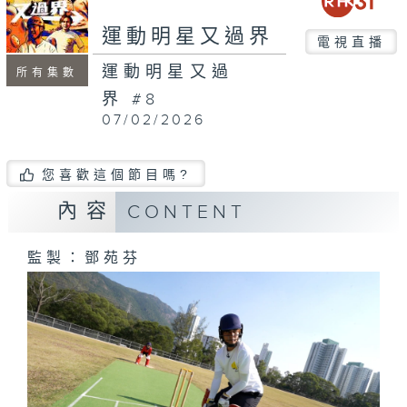
seconds
運動明星又過界
電視直播
運動明星又過
所有集數
界 #8
07/02/2026
您喜歡這個節目嗎?
內容
CONTENT
監製：鄧苑芬