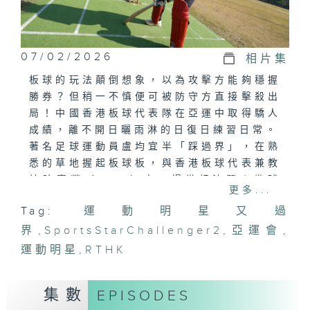
07/02/2026
相片集
板球的玩法顛倒想象，以為攻擊方能夠穩握
勝券？但稍一不慎便可被防守方直接擊殺出
局！中國香港板球代表隊在亞運中取得驕人
成績，離不開日曬雨淋的日復日練習日常。
著名足球運動員盧均宜半「踩過界」，在熟
悉的草地握起板球板，與香港板球代表兼教
練陳嘉瑩（Kary）來一場世紀決鬥！幾球
更多...
之後，均宜竟令Kary倍添壓力，使出港隊
Tag:
運動明星又過
真功夫？
界
,
SportsStarChallenger2
,
亞運會
,
運動明星
,
RTHK
集數
EPISODES