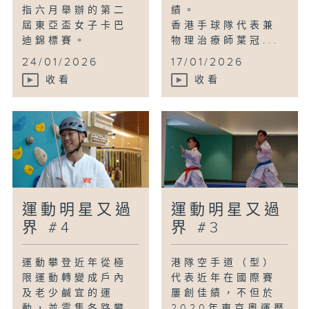
指六月舉辦的第二
績。
屆東亞盃女子卡巴
香港手球隊代表兼
迪錦標賽。
物理治療師葉冠...
...
24/01/2026
17/01/2026
收看
收看
運動明星又過
運動明星又過
界 #4
界 #3
運動攀登近年從極
港隊空手道（型）
限運動轉變成戶內
代表近年在國際賽
及老少鹹宜的運
屢創佳績，不但於
動，並雲集各路攀
2020年東京奧運歷