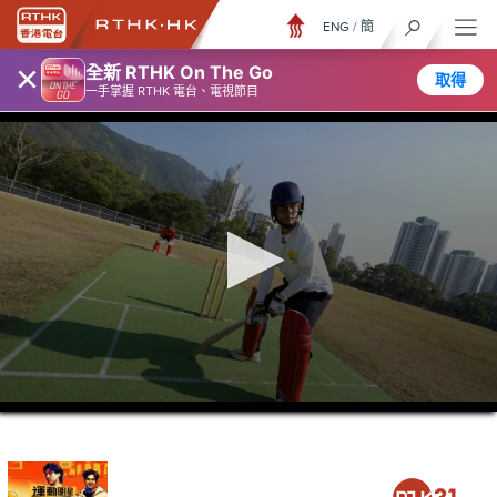
ENG
/
簡
×
全新 RTHK On The Go
取得
一手掌握 RTHK 電台、電視節目
0
seconds
of
25
minutes,
3