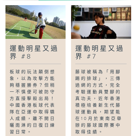
運動明星又過
運動明星又過
界 #8
界 #7
板球的玩法顛倒想
藤球被稱為「用腳
象，以為攻擊方能
踢的排球」，三傳
夠穩握勝券？但稍
過網的方式，完全
一不慎便可被防守
考驗運動員雙腳的
方直接擊殺出局！
真功夫，近年香港
中國香港板球代表
積極培養新生代藤
隊在亞運中取得驕
球運動員，期望能
人成績，離不開日
在10月於東南亞舉
曬雨淋的日復日練
辦的藤球國際賽中
習日常。
取得佳績。