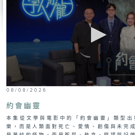
0
08/08/2026
seconds
of
52
約會幽靈
minutes,
12
seconds
Volume
本集從文學與電影中的「約會幽靈」類型出
90%
樂，而是人類面對死亡、愛情、創傷與未完