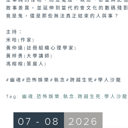
是單純的怪物，而是冤屈、執念、慾望與記
敘事差異，並延伸到當代約會文化的數碼殘
竟是鬼，還是那些無法真正結束的人與事？
主持：
米哈(作家)
黃仲遠(註冊組織心理學家)
黃梓勇(大學講師)
馮榕榕(策展人)
#幽魂#恐怖娛樂#執念#跨越生死#學人沙龍
Tag:
幽魂
,
恐怖娛樂
,
執念
,
跨越生死
,
學人沙
07 - 08
2026