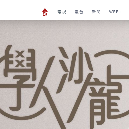
電視
電台
新聞
WEB+