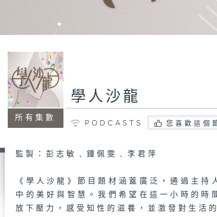
學人沙龍
所有集數
PODCASTS
您喜歡這個
監製：彭志敏﹑鍾佩雯﹑李君萍
《學人沙龍》節目題材涵蓋廣泛，通過主持
中的美好與智慧。我們希望在這一小時的時
放下壓力，感受知性的滋養，並激發對生活