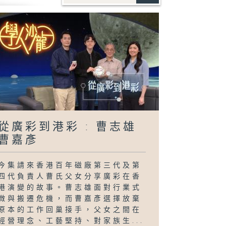
從廣彩到港彩 : 曹志雄
曹嘉彥
今集請來香港百年磁廠第三代及第
四代負責人曹氏父女分享廣彩在香
港演變的故事。曹志雄面對行業式
微與搬遷危機，而曹嘉彥選擇放棄
原本的工作回巢接手，父女之間在
經營理念、工藝堅持、對家族生...