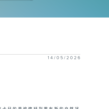
技狂人：易天雄
感的教育
14/05/2026
者無障礙 : 梁
偉
意的矛盾