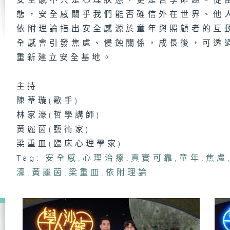
安全感不只是心理狀態，更是哲學命題。從
一
態，安全感關乎我們能否確信外在世界、他
成
依附理論指出安全感源於童年與照顧者的互
全感會引發焦慮、侵蝕關係，成長後，可透
重新建立安全基地。
淒
主持
陳葦璇(歌手)
林家濠(哲學講師)
看
黃麗茵(藝術家)
梁
梁重皿(臨床心理學家)
Tag:
安全感
,
心理治療
,
真實可靠
,
童年
,
焦慮
濠
,
黃麗茵
,
梁重皿
,
依附理論
銀