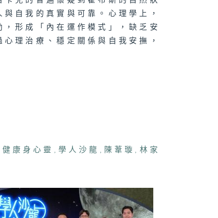
笛卡兒的普遍懷疑到霍布斯的自然狀
日為師 : 梁國
人與自我的真實與可靠。心理學上，
動，形成「內在運作模式」，缺乏安
過心理治療、穩定關係與自我安撫，
美與唯美
得見的聲音 :
佩欣
,
健康身心靈
,
學人沙龍
,
陳葦璇
,
林家
髮族了不起