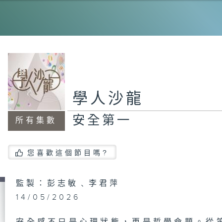
特
情
學人沙龍
安全第一
所有集數
跑
小
您喜歡這個節目嗎?
監製：彭志敏﹑李君萍
創
14/05/2026