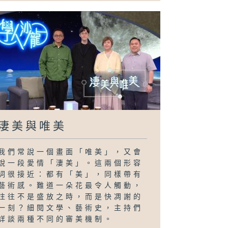
淒美與唯美
我們常說一個畫面「唯美」，又會
說一段愛情「淒美」。這兩個形容
詞很接近：都有「美」，同樣帶有
藝術感。難道一朵花最令人觸動，
往往不是盛放之時，而是快凋謝的
一刻？細閱文學、藝術史，主持們
詳談兩種不同的審美機制。