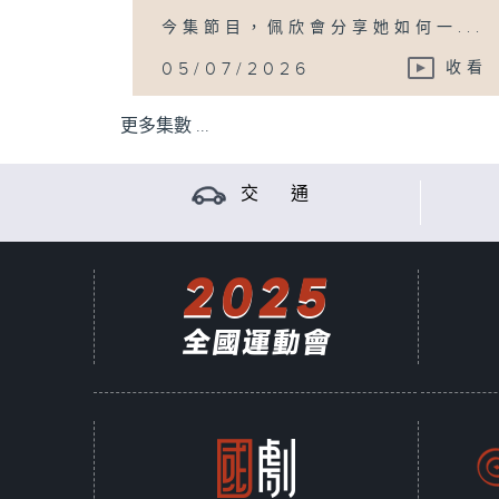
今集節目，佩欣會分享她如何一...
05/07/2026
收看
更多集數 ...
交 通