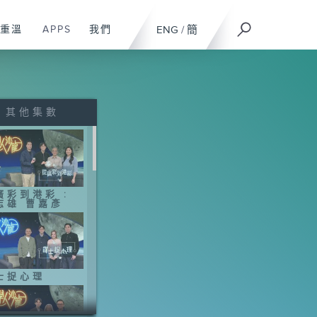
重溫
APPS
我們
ENG
/
簡
其他集數
廣彩到港彩 :
志雄 曹嘉彥
士捉心理