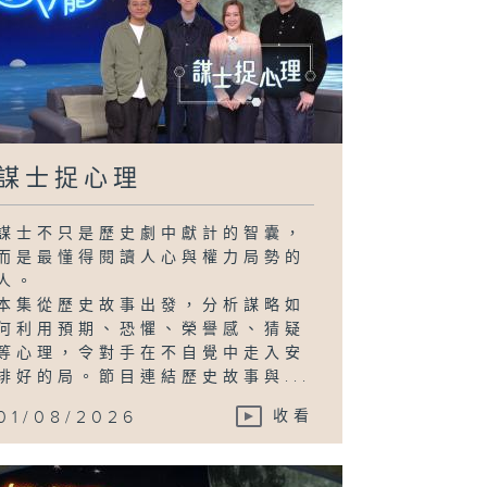
謀士捉心理
謀士不只是歷史劇中獻計的智囊，
而是最懂得閱讀人心與權力局勢的
人。
本集從歷史故事出發，分析謀略如
何利用預期、恐懼、榮譽感、猜疑
等心理，令對手在不自覺中走入安
排好的局。節目連結歷史故事與...
01/08/2026
收看