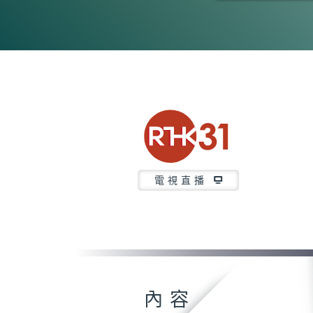
0
seconds
of
52
minutes,
6
seconds
Volume
90%
電視直播
內容