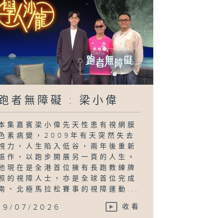
跑者無障礙 : 梁小偉
本集嘉賓梁小偉先天性患有視網膜
色素病變，2009年有天突然失去
視力，人生陷入低谷，兩年後重新
振作，以跑步開展另一頁的人生。
他現在是全港首位擁有長跑教練牌
照的視障人士，亦是全球首位完成
南、北極馬拉松賽事的視障運動...
19/07/2026
收看