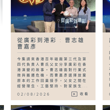
從廣彩到港彩 : 曹志雄
曹嘉彥
今集請來香港百年磁廠第三代及第
四代負責人曹氏父女分享廣彩在香
港演變的故事。曹志雄面對行業式
微與搬遷危機，而曹嘉彥選擇放棄
原本的工作回巢接手，父女之間在
經營理念、工藝堅持、對家族生...
02/08/2026
收看