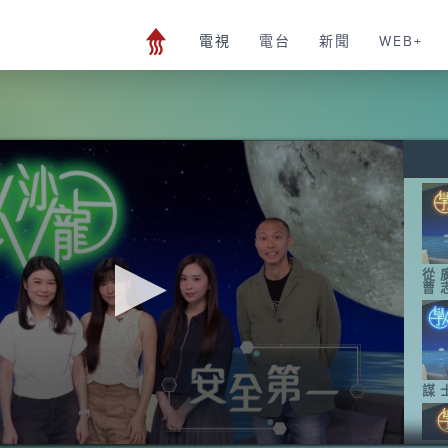
電視
電台
新聞
WEB+
從
曹
謀