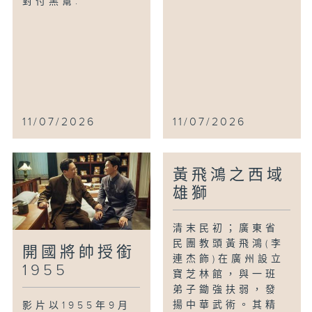
對付黑幫.
11/07/2026
11/07/2026
黃飛鴻之西域
雄獅
清末民初；廣東省
民團教頭黃飛鴻(李
開國將帥授銜
連杰飾)在廣州設立
1955
寶芝林館，與一班
弟子鋤強扶弱，發
揚中華武術。其精
影片以1955年9月