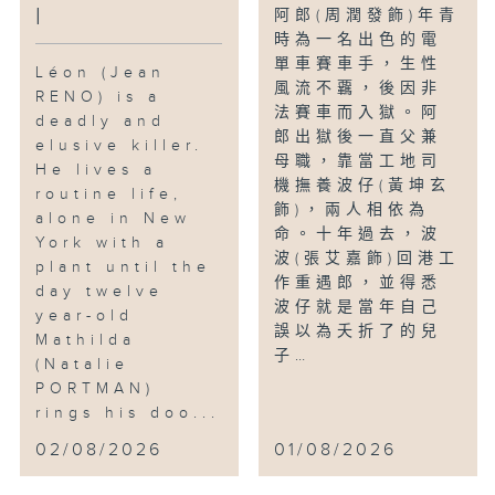
l
阿郎(周潤發飾)年青
時為一名出色的電
單車賽車手，生性
Léon (Jean
風流不覊，後因非
RENO) is a
法賽車而入獄。阿
deadly and
郎出獄後一直父兼
elusive killer.
母職，靠當工地司
He lives a
機撫養波仔(黃坤玄
routine life,
飾)，兩人相依為
alone in New
命。十年過去，波
York with a
波(張艾嘉飾)回港工
plant until the
作重遇郎，並得悉
day twelve
波仔就是當年自己
year-old
誤以為夭折了的兒
Mathilda
子…
(Natalie
PORTMAN)
rings his doo...
02/08/2026
01/08/2026