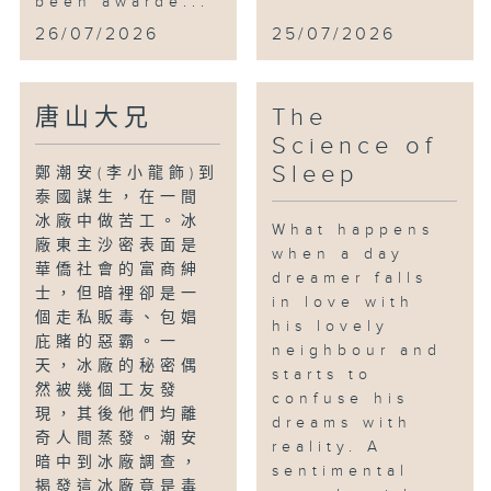
been awarde...
26/07/2026
25/07/2026
唐山大兄
The
Science of
Sleep
鄭潮安(李小龍飾)到
泰國謀生，在一間
冰廠中做苦工。冰
What happens
廠東主沙密表面是
when a day
華僑社會的富商紳
dreamer falls
士，但暗裡卻是一
in love with
個走私販毒、包娼
his lovely
庇賭的惡霸。一
neighbour and
天，冰廠的秘密偶
starts to
然被幾個工友發
confuse his
現，其後他們均離
dreams with
奇人間蒸發。潮安
reality. A
暗中到冰廠調查，
sentimental
揭發這冰廠竟是毒