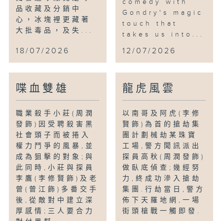
comedy with
品收藏及分銷中
Gondry's magic
心，冰塊裡更藏著
touch that
大批毒品，及失...
takes us into...
18/07/2026
12/07/2026
喋血雙雄
龍虎風雲
職業殺手小莊(周潤
以南哥及阿虎(李修
發飾)因受聘殺害黑
賢飾)為首的搶劫集
社會頭子而被捲入
團計劃械劫某珠寶
權力鬥爭的風暴,並
工場,警方聞訊派出
成為狙擊的對象;與
探員高秋(周潤發飾)
此同時,小莊與探員
做臥底偵查;幾經努
李鷹(李修賢飾)及老
力,終成功滲入搶劫
曾(曾江飾)多番交手
集團.行劫當日,警方
後,從敵對中建立深
佈下天羅地網,一場
厚感情;三人要合力
街頭槍戰一觸即發.