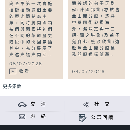
通英語的弟子牙刷
底全軍第一次實施
蘇(陳國邦飾)亦於舊
授銜授勳這個重要
金山開分館，逐將
的歷史節點為主
中華國術發揚海
線，同時將開國領
外，鴻決定與十三
袖們與開國將帥們
姨(關之琳飾)及弟子
在不同的革命歷史
鬼腳七(熊欣欣飾)遠
階段中的閃回穿插
赴舊金山開分館業
其中，充分展示了
務並順道探望蘇…
夾述夾議夾閃回...
05/07/2026
收看
04/07/2026
更多集數 ...
交 通
社 交
聯 絡
公眾回饋