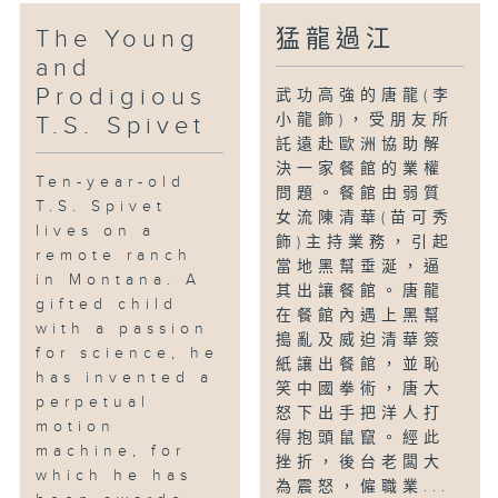
The Young
猛龍過江
and
Prodigious
武功高強的唐龍(李
小龍飾)，受朋友所
T.S. Spivet
託遠赴歐洲協助解
決一家餐館的業權
Ten-year-old
問題。餐館由弱質
T.S. Spivet
女流陳清華(苗可秀
lives on a
飾)主持業務，引起
remote ranch
當地黑幫垂涎，逼
in Montana. A
其出讓餐館。唐龍
gifted child
在餐館內遇上黑幫
with a passion
搗亂及威迫清華簽
for science, he
紙讓出餐館，並恥
has invented a
笑中國拳術，唐大
perpetual
怒下出手把洋人打
motion
得抱頭鼠竄。經此
machine, for
挫折，後台老闆大
which he has
為震怒，僱職業...