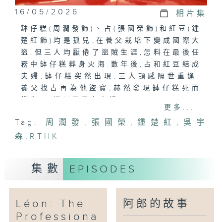
16/05/2026
相片集
缽仔糕(周潤發飾)、占(張國榮飾)和紅豆(鍾
楚紅飾)均是孤兒,在養父栽培下變成國際大
盜,但三人均厭倦了盜賊生涯,怎料在最後任
務中缽仔糕葬身火海.數年後,占和紅豆結成
夫婦,缽仔糕突然出現,三人頓感隔世重逢.
養父找占再為他盜寶,赫然發現缽仔糕死而
復生,一切似是另有內情......
更多...
Tag:
周潤發
,
張國榮
,
鍾楚紅
,
吳宇
森
,
RTHK
集數
EPISODES
Léon: The
阿郎的故事
Professiona